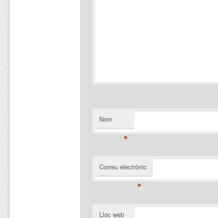
Nom
*
Correu electrònic
*
Lloc web