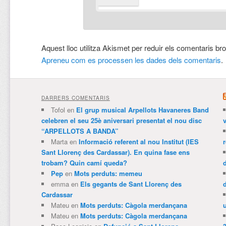
Aquest lloc utilitza Akismet per reduir els comentaris br
Apreneu com es processen les dades dels comentaris
.
DARRERS COMENTARIS
Tofol
en
El grup musical Arpellots Havaneres Band
celebren el seu 25è aniversari presentat el nou disc
v
“ARPELLOTS A BANDA”
Marta
en
Informació referent al nou Institut (IES
Sant Llorenç des Cardassar). En quina fase ens
trobam? Quin camí queda?
Pep
en
Mots perduts: memeu
emma
en
Els gegants de Sant Llorenç des
Cardassar
Mateu
en
Mots perduts: Càgola merdançana
Mateu
en
Mots perduts: Càgola merdançana