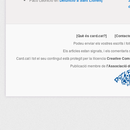
Paco Leonicio
en
Defunció a Sant Llorenç
3
[Què és card.cat?]
[Contact
Podeu enviar els vostres escrits i fo
Els articles estan signats, i els comentaris
Card.cat
i tot el seu contingut està protegit per la llicencia
Creative Com
Publicació membre de
l'Associació 