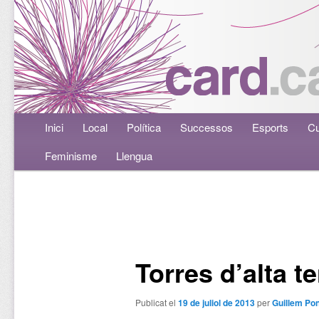
Menú principal
Inici
Aneu al contingut principal
Aneu al contingut secundari
Local
Política
Successos
Esports
Cu
Feminisme
Llengua
Navegació per les entrades
Torres d’alta t
Publicat el
19 de juliol de 2013
per
Guillem Pon