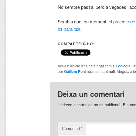
No sempre passa, però a vegades l’acci
Sembla que, de moment,
el projecte de
es paralitza
COMPARTEIX-HO:
Aquest article s'ha catalogat com a
Ecologia
i s
per
Guillem Pont
representant
null
. Afegeix a le
Deixa un comentari
L'adreça electrònica no es publicarà.
Els ca
Comentari
*