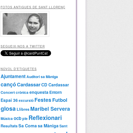
FOTOS ANTIGUES DE SANT LLORENÇ
SEGUEIX-NOS A TWITTER
NÚVOL D’ETIQUETES
Ajuntament
Auditori sa Màniga
cançó
Cardassar
CD Cardassar
enquesta
Entorn
Concert
crònica
Festes
Futbol
Espai 36
excursió
glosa
Maribel Servera
Llibres
Reflexionari
ocb
Música
ple
Sa Coma
sa Màniga
Resultats
Sant