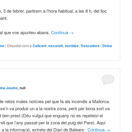
 de febrer, partirem a l’hora habitual, a les 8 h, del lloc
pant.
 cal que vos apunteu abans.
Continua
→
sme
|
Etiquetat com a
Calicant
,
excursió
,
sortides
,
Trescadors
|
Deixa
uina Jaume
, null
e rebre males notícies pel que fa als incendis a Mallorca.
 se’n va produir un a la nostra zona, però per bona sort va
at ben prest (Déu vulgui que enguany no es repeteixi el
di que l’any passat per la zona del puig del Pare). Aquí
aç a la informació, extreta del Diari de Balears:
Continua
→