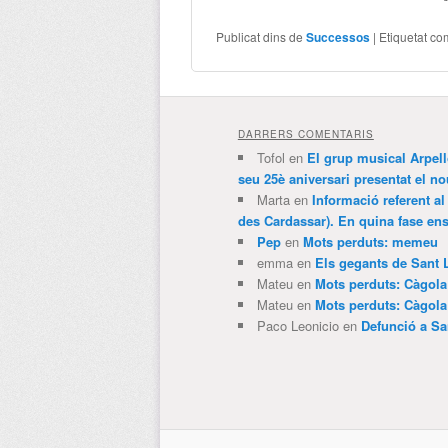
Publicat dins de
Successos
|
Etiquetat co
DARRERS COMENTARIS
Tofol
en
El grup musical Arpel
seu 25è aniversari presentat el
Marta
en
Informació referent al
des Cardassar). En quina fase e
Pep
en
Mots perduts: memeu
emma
en
Els gegants de Sant 
Mateu
en
Mots perduts: Càgol
Mateu
en
Mots perduts: Càgol
Paco Leonicio
en
Defunció a Sa