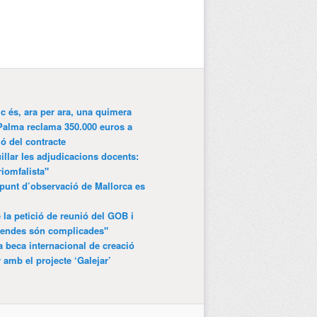
ic és, ara per ara, una quimera
Palma reclama 350.000 euros a
ió del contracte
lar les adjudicacions docents:
riomfalista"
punt d’observació de Mallorca es
 la petició de reunió del GOB i
gendes són complicades"
 beca internacional de creació
r amb el projecte ‘Galejar’