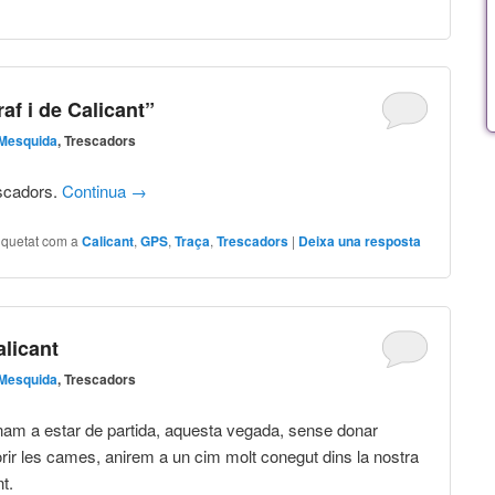
af i de Calicant”
 Mesquida
, Trescadors
escadors.
Continua
→
iquetat com a
Calicant
,
GPS
,
Traça
,
Trescadors
|
Deixa una resposta
alicant
 Mesquida
, Trescadors
nam a estar de partida, aquesta vegada, sense donar
ir les cames, anirem a un cim molt conegut dins la nostra
t.