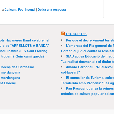
m a
Calicant
,
Foc
,
incendi
|
Deixa una resposta
ARA BALEARS
lots Havaneres Band celebren el
Per què el decreixement turíst
 nou disc “ARPELLOTS A BANDA”
L'empresa del Pla general de 
 nou Institut (IES Sant Llorenç
Cort en el judici contra la resciss
ns trobam? Quin camí queda?
SIAU acusa Educació de maquil
"La realitat desmenteix el titular t
Llorenç des Cardassar
Amado Carbonell: "Qualsevol 
a merdançana
col·lapsarà"
a merdançana
El conseller de Turisme, sobre
nt Llorenç
Terraferida amb Prohens: "Les a
Pau Pascual guanya la primera
artística de cultura popular balea