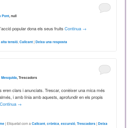
m Pont
, null
acció popular dona els seus fruits
Continua
→
a
alta tensió
,
Calicant
|
Deixa una resposta
a Mesquida
, Trescadors
us eren clars i anunciats. Trescar, conèixer una mica més
lmés, i amb línia amb aquests, aprofundir en els propis
Continua
→
sme
|
Etiquetat com a
Calicant
,
crònica
,
excursió
,
Trescadors
|
Deixa