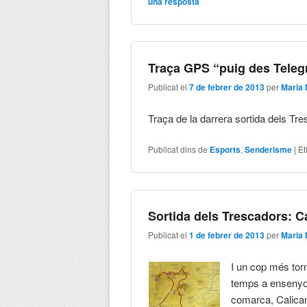
una resposta
Traça GPS “puig des Telegr
Publicat el
7 de febrer de 2013
per
Maria
Traça de la darrera sortida dels Tr
Publicat dins de
Esports
,
Senderisme
|
Et
Sortida dels Trescadors: C
Publicat el
1 de febrer de 2013
per
Maria
I un cop més tor
temps a ensenyor
comarca, Calican