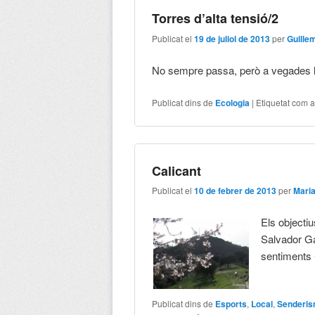
Torres d’alta tensió/2
Publicat el
19 de juliol de 2013
per
Guille
No sempre passa, però a vegades l’
Publicat dins de
Ecologia
|
Etiquetat com 
Calicant
Publicat el
10 de febrer de 2013
per
Mari
Els objecti
Salvador Ga
sentiments
Publicat dins de
Esports
,
Local
,
Senderi