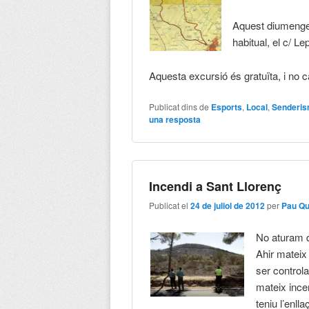
Aquest diumenge, 3
habitual, el c/ Le
Aquesta excursió és gratuïta, i no
Publicat dins de
Esports
,
Local
,
Senderi
una resposta
Incendi a Sant Llorenç
Publicat el
24 de juliol de 2012
per
Pau Q
No aturam d
Ahir mateix
ser control
mateix incen
teniu l’enll