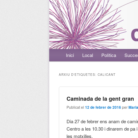
Menú principal
Inici
Aneu al contingut principal
Aneu al contingut secundari
Local
Política
Succe
ARXIU D'ETIQUETES:
CALICANT
Caminada de la gent gran
Publicat el
12 de febrer de 2016
per
Mari
Dia 27 de febrer ens anam de camina
Centro a les 10.30 i dinarem de pa 
les motxilles.