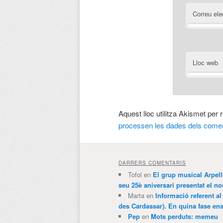
Correu ele
Lloc web
Aquest lloc utilitza Akismet per
processen les dades dels comen
DARRERS COMENTARIS
Tofol
en
El grup musical Arpel
seu 25è aniversari presentat el
Marta
en
Informació referent al
des Cardassar). En quina fase e
Pep
en
Mots perduts: memeu