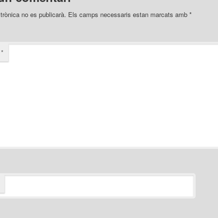
trònica no es publicarà.
Els camps necessaris estan marcats amb
*
i
*