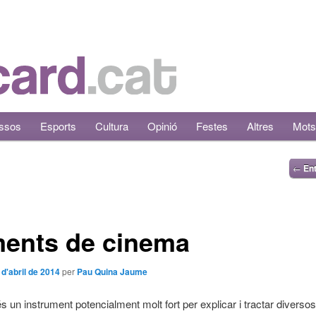
ssos
Esports
Cultura
Opinió
Festes
Altres
Mots
←
Ent
ents de cinema
 d'abril de 2014
per
Pau Quina Jaume
s un instrument potencialment molt fort per explicar i tractar diverso