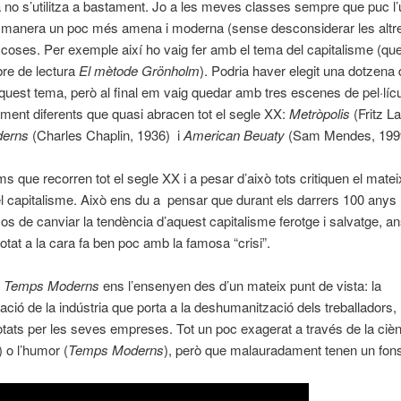
 no s’utilitza a bastament. Jo a les meves classes sempre que puc l’ut
 manera un poc més amena i moderna (sense desconsiderar les altr
coses. Per exemple així ho vaig fer amb el tema del capitalisme (que
libre de lectura
El mètode Grönholm
). Podria haver elegit una dotzena 
uest tema, però al final em vaig quedar amb tres escenes de pel·líc
ment diferents que quasi abracen tot el segle XX:
Metròpolis
(Fritz L
erns
(Charles Chaplin, 1936) i
American Beuaty
(Sam Mendes, 199
ms que recorren tot el segle XX i a pesar d’això tots critiquen el matei
 capitalisme. Això ens du a pensar que durant els darrers 100 any
os de canviar la tendència d’aquest capitalisme ferotge i salvatge, ans
otat a la cara fa ben poc amb la famosa “crisi”.
i
Temps Moderns
ens l’ensenyen des d’un mateix punt de vista: la
ació de la indústria que porta a la deshumanització dels treballadors
otats per les seves empreses. Tot un poc exagerat a través de la cièn
) o l’humor (
Temps Moderns
), però que malauradament tenen un fons