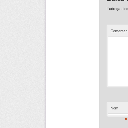
L'adreça elec
Comentar
Nom
*