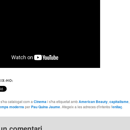
IX-HO:
e s'ha catalogat com a
Cinema
i s'ha etiquetat amb
American Beauty
,
capitalisme
emps moderns
per
Pau Quina Jaume
. Afegeix a les adreces d'interès l'
enllaç
.
un comentari