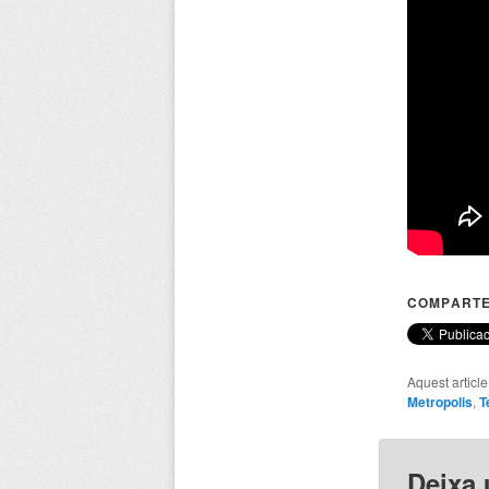
COMPARTE
Aquest articl
Metropolis
,
T
Deixa 