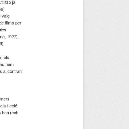
ilitzo ja
es)
 vaig
de films per
ules
ang, 1927),
9).
x: els
s no hem
 al contrari
, mers
cia-ficció
 ben real: