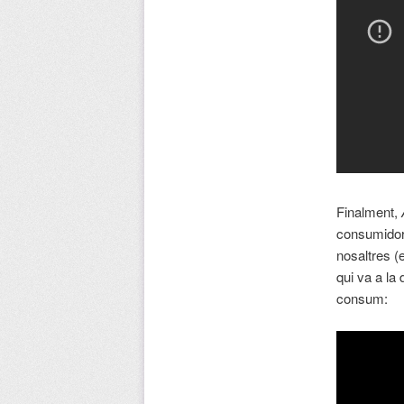
Finalment,
consumidor/
nosaltres (
qui va a la
consum: