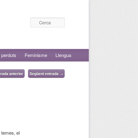
Cerca
 perduts
Feminisme
Llengua
rada anterior
Següent entrada
→
s temes, el