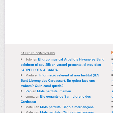
DARRERS COMENTARIS
Tofol
en
El grup musical Arpellots Havaneres Band
celebren el seu 25è aniversari presentat el nou disc
“ARPELLOTS A BANDA”
Marta
en
Informació referent al nou Institut (IES
Sant Llorenç des Cardassar). En quina fase ens
trobam? Quin camí queda?
Pep
en
Mots perduts: memeu
emma
en
Els gegants de Sant Llorenç des
Cardassar
Mateu
en
Mots perduts: Càgola merdançana
Mateu
en
Mots perduts: Càgola merdançana