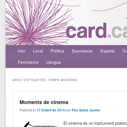
Menú principal
Inici
Aneu al contingut principal
Aneu al contingut secundari
Local
Política
Successos
Esports
Cu
Feminisme
Llengua
ARXIU D'ETIQUETES:
TEMPS MODERNS
Moments de cinema
Publicat el
17 d'abril de 2014
per
Pau Quina Jaume
El cinema és un instrument poten