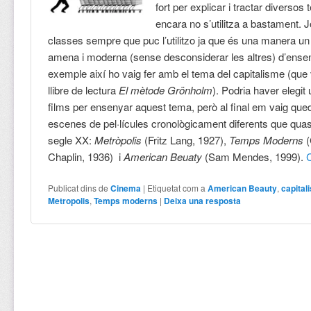
fort per explicar i tractar diversos
encara no s’utilitza a bastament. 
classes sempre que puc l’utilitzo ja que és una manera u
amena i moderna (sense desconsiderar les altres) d’ense
exemple així ho vaig fer amb el tema del capitalisme (que v
llibre de lectura
El mètode Grönholm
). Podria haver elegit
films per ensenyar aquest tema, però al final em vaig que
escenes de pel·lícules cronològicament diferents que quasi
segle XX:
Metròpolis
(Fritz Lang, 1927),
Temps Moderns
(
Chaplin, 1936) i
American Beuaty
(Sam Mendes, 1999).
Publicat dins de
Cinema
|
Etiquetat com a
American Beauty
,
capital
Metropolis
,
Temps moderns
|
Deixa una resposta