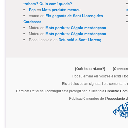
trobam? Quin camí queda?
Pep
en
Mots perduts: memeu
emma
en
Els gegants de Sant Llorenç des
Cardassar
Mateu
en
Mots perduts: Càgola merdançana
Mateu
en
Mots perduts: Càgola merdançana
Paco Leonicio
en
Defunció a Sant Llorenç
[Què és card.cat?]
[Contact
Podeu enviar els vostres escrits i fo
Els articles estan signats, i els comentaris
Card.cat
i tot el seu contingut està protegit per la llicencia
Creative Com
Publicació membre de
l'Associació 