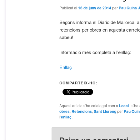
Publicat el
16 de juny de 2014
per
Pau Quina 
Segons informa el Diario de Mallorca, a 
retencions per obres en aquesta carreter
sabeu!
Informació més completa a l’enllaç:
Enllaç
COMPARTEIX-HO:
Aquest article s'ha catalogat com a
Local
i s'ha
obres
,
Retencions
,
Sant Llorenç
per
Pau Qui
l'
enllaç
.
Deixa un comentari