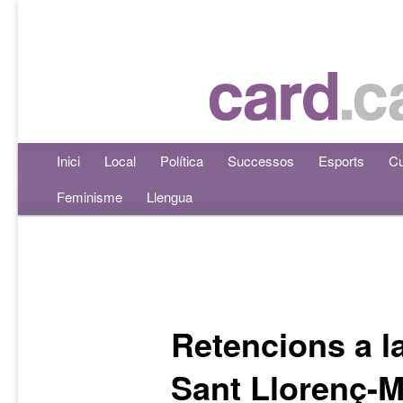
Menú principal
Inici
Aneu al contingut principal
Aneu al contingut secundari
Local
Política
Successos
Esports
Cu
Feminisme
Llengua
Navegació per les entrades
Retencions a la
Sant Llorenç-