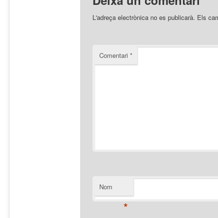
L'adreça electrònica no es publicarà.
Els ca
Comentari
*
Nom
*