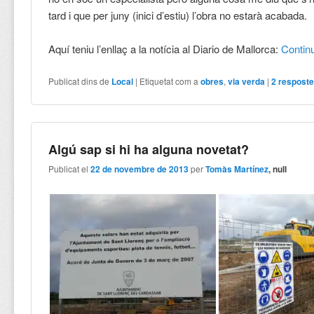
tard i que per juny (inici d’estiu) l’obra no estarà acabada.
Aquí teniu l’enllaç a la notícia al Diario de Mallorca:
Contin
Publicat dins de
Local
|
Etiquetat com a
obres
,
via verda
|
2
respost
Algú sap si hi ha alguna novetat?
Publicat el
22 de novembre de 2013
per
Tomàs Martínez
, null