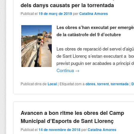
dels danys causats per la torrentada
Publicat el
19 de març de 2019
per
Catalina Amores
Les obres s’han executat per emergè
de la catàstrofe del 9 d’octubre
Les obres de reparació del servei d’aigü
de Sant Llorenç s’estan executant a bon
previst puguin ser acabades a principi 
Continua
→
Publicat dins de
Local
|
Etiquetat com a
obres
,
torrent
,
torrentada
|
D
Avancen a bon ritme les obres del Camp
Municipal d’Esports de Sant Llorenç
Publicat el
14 de novembre de 2018
per
Catalina Amores