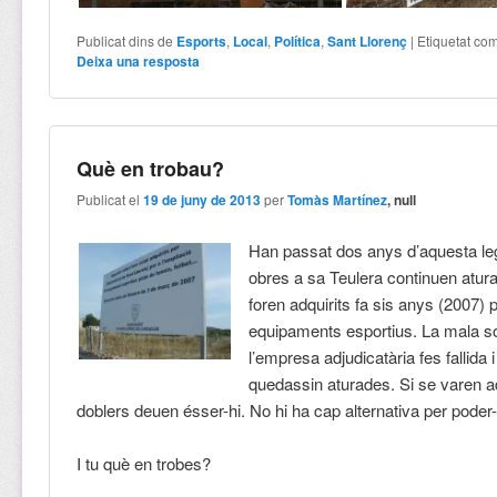
Publicat dins de
Esports
,
Local
,
Política
,
Sant Llorenç
|
Etiquetat co
Deixa una resposta
Què en trobau?
Publicat el
19 de juny de 2013
per
Tomàs Martínez
, null
Han passat dos anys d’aquesta legi
obres a sa Teulera continuen atura
foren adquirits fa sis anys (2007) p
equipaments esportius. La mala so
l’empresa adjudicatària fes fallida 
quedassin aturades. Si se varen a
doblers deuen ésser-hi. No hi ha cap alternativa per poder
I tu què en trobes?