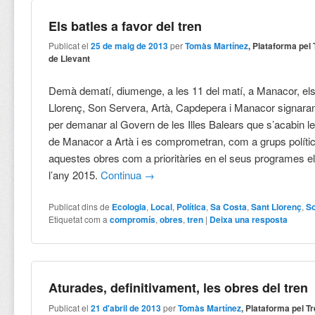
Els batles a favor del tren
Publicat el
25 de maig de 2013
per
Tomàs Martínez
, Plataforma pel
de Llevant
Demà dematí, diumenge, a les 11 del matí, a Manacor, els
Llorenç, Son Servera, Artà, Capdepera i Manacor signar
per demanar al Govern de les Illes Balears que s’acabin le
de Manacor a Artà i es comprometran, com a grups polític
aquestes obres com a prioritàries en el seus programes el
l’any 2015.
Continua
→
Publicat dins de
Ecologia
,
Local
,
Política
,
Sa Costa
,
Sant Llorenç
,
So
Etiquetat com a
compromís
,
obres
,
tren
|
Deixa una resposta
Aturades, definitivament, les obres del tren
Publicat el
21 d'abril de 2013
per
Tomàs Martínez
, Plataforma pel T