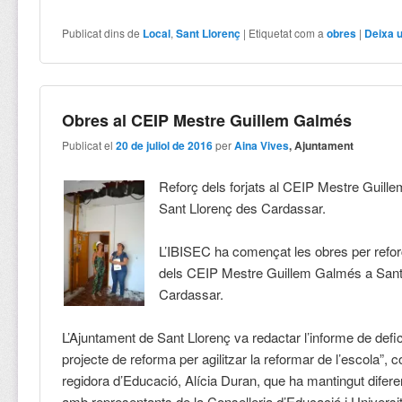
Publicat dins de
Local
,
Sant Llorenç
|
Etiquetat com a
obres
|
Deixa 
Obres al CEIP Mestre Guillem Galmés
Publicat el
20 de juliol de 2016
per
Aina Vives
, Ajuntament
Reforç dels forjats al CEIP Mestre Guil
Sant Llorenç des Cardassar.
L’IBISEC ha començat les obres per reforç
dels CEIP Mestre Guillem Galmés a Sant
Cardassar.
L’Ajuntament de Sant Llorenç va redactar l’informe de defic
projecte de reforma per agilitzar la reformar de l’escola”, 
regidora d’Educació, Alícia Duran, que ha mantingut difer
amb representants de la Conselleria d’Educació i Universit