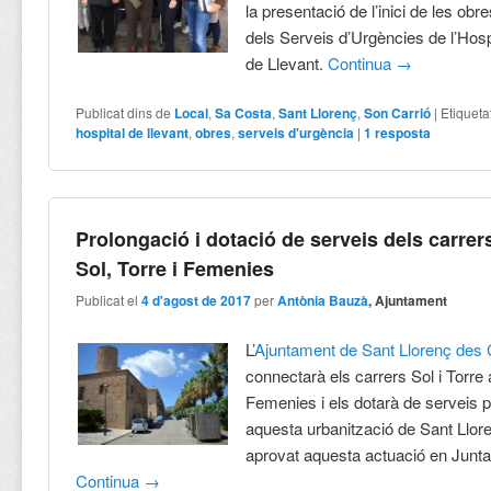
la presentació de l’inici de les obr
dels Serveis d’Urgències de l’Hos
de Llevant.
Continua
→
Publicat dins de
Local
,
Sa Costa
,
Sant Llorenç
,
Son Carrió
|
Etiqueta
hospital de llevant
,
obres
,
serveis d'urgència
|
1
resposta
Prolongació i dotació de serveis dels carrer
Sol, Torre i Femenies
Publicat el
4 d'agost de 2017
per
Antònia Bauzà
, Ajuntament
L’
Ajuntament de Sant Llorenç des
connectarà els carrers Sol i Torre
Femenies i els dotarà de serveis 
aquesta urbanització de Sant Llor
aprovat aquesta actuació en Junt
Continua
→