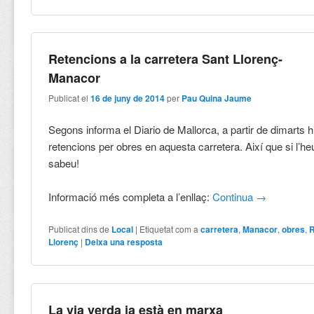
Retencions a la carretera Sant Llorenç-
Manacor
Publicat el
16 de juny de 2014
per
Pau Quina Jaume
Segons informa el Diario de Mallorca, a partir de dimarts h
retencions per obres en aquesta carretera. Així que si l’he
sabeu!
Informació més completa a l’enllaç:
Continua
→
Publicat dins de
Local
|
Etiquetat com a
carretera
,
Manacor
,
obres
,
R
Llorenç
|
Deixa una resposta
La via verda ja està en marxa