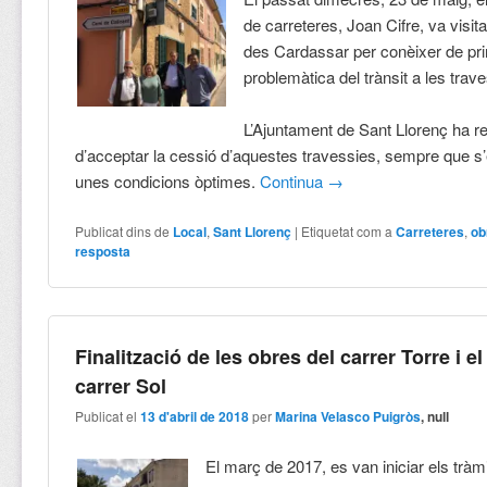
de carreteres, Joan Cifre, va visit
des Cardassar per conèixer de pr
problemàtica del trànsit a les trav
L’Ajuntament de Sant Llorenç ha rei
d’acceptar la cessió d’aquestes travessies, sempre que s’
unes condicions òptimes.
Continua
→
Publicat dins de
Local
,
Sant Llorenç
|
Etiquetat com a
Carreteres
,
ob
resposta
Finalització de les obres del carrer Torre i el
carrer Sol
Publicat el
13 d'abril de 2018
per
Marina Velasco Puigròs
, null
El març de 2017, es van iniciar els tràmi