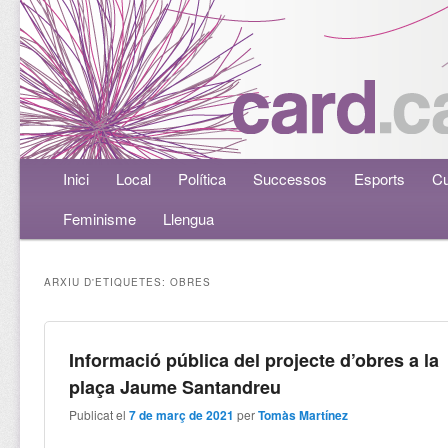
Menú principal
Inici
Aneu al contingut principal
Aneu al contingut secundari
Local
Política
Successos
Esports
Cu
Feminisme
Llengua
ARXIU D'ETIQUETES:
OBRES
Informació pública del projecte d’obres a la
plaça Jaume Santandreu
Publicat el
7 de març de 2021
per
Tomàs Martínez