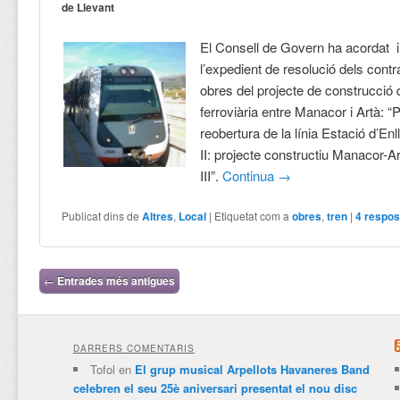
de Llevant
El Consell de Govern ha acordat i
l’expedient de resolució dels contr
obres del projecte de construcció d
ferroviària entre Manacor i Artà: “
reobertura de la línia Estació d’En
II: projecte constructiu Manacor-Art
III”.
Continua
→
Publicat dins de
Altres
,
Local
|
Etiquetat com a
obres
,
tren
|
4
respos
Navegació per les entrades
←
Entrades més antigues
DARRERS COMENTARIS
Tofol
en
El grup musical Arpellots Havaneres Band
celebren el seu 25è aniversari presentat el nou disc