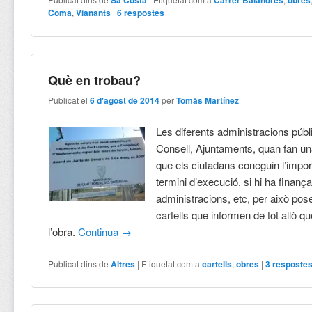
Sa Costa
Carrer Balandres
obres
Coma
,
Vianants
|
6
respostes
Què en trobau?
Publicat el
6 d'agost de 2014
per
Tomàs Martínez
Les diferents administracions púb
Consell, Ajuntaments, quan fan un
que els ciutadans coneguin l’impor
termini d’execució, si hi ha finanç
administracions, etc, per això po
cartells que informen de tot allò qu
l’obra.
Continua
→
Publicat dins de
Altres
|
Etiquetat com a
cartells
,
obres
|
3
resposte