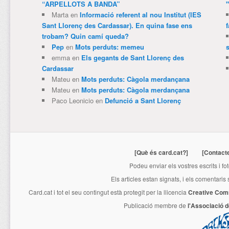
“ARPELLOTS A BANDA”
Marta
en
Informació referent al nou Institut (IES
Sant Llorenç des Cardassar). En quina fase ens
trobam? Quin camí queda?
Pep
en
Mots perduts: memeu
emma
en
Els gegants de Sant Llorenç des
Cardassar
Mateu
en
Mots perduts: Càgola merdançana
Mateu
en
Mots perduts: Càgola merdançana
Paco Leonicio
en
Defunció a Sant Llorenç
[Què és card.cat?]
[Contact
Podeu enviar els vostres escrits i fo
Els articles estan signats, i els comentaris
Card.cat
i tot el seu contingut està protegit per la llicencia
Creative Com
Publicació membre de
l'Associació 