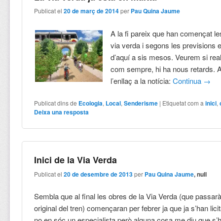
Publicat el
20 de març de 2014
per
Pau Quina Jaume
A la fi pareix que han començat le
via verda i segons les previsions 
d’aquí a sis mesos. Veurem si rea
com sempre, hi ha nous retards. A
l’enllaç a la notícia:
Continua
→
Publicat dins de
Ecologia
,
Local
,
Senderisme
|
Etiquetat com a
inici
,
Deixa una resposta
Inici de la Via Verda
Publicat el
20 de desembre de 2013
per
Pau Quina Jaume
, null
Sembla que al final les obres de la Via Verda (que passarà 
original del tren) començaran per febrer ja que ja s’han lici
no en sóc un especialista però alguna cosa me diu que s