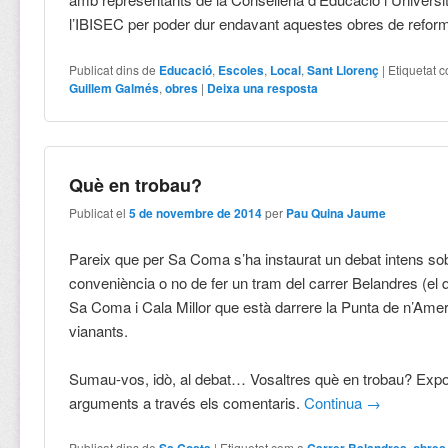
l’IBISEC per poder dur endavant aquestes obres de refor
Publicat dins de
Educació
,
Escoles
,
Local
,
Sant Llorenç
|
Etiquetat 
Guillem Galmés
,
obres
|
Deixa una resposta
Què en trobau?
Publicat el
5 de novembre de 2014
per
Pau Quina Jaume
Pareix que per Sa Coma s’ha instaurat un debat intens sob
conveniència o no de fer un tram del carrer Belandres (e
Sa Coma i Cala Millor que està darrere la Punta de n’Amer
vianants.
Sumau-vos, idò, al debat… Vosaltres què en trobau? Exp
arguments a través els comentaris.
Continua
→
Publicat dins de
|
Etiquetat com a
,