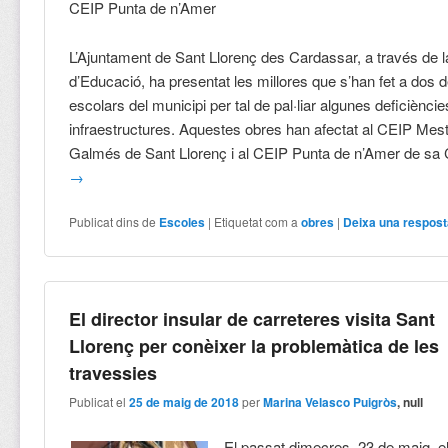
CEIP Punta de n’Amer
L’Ajuntament de Sant Llorenç des Cardassar, a través de 
d’Educació, ha presentat les millores que s’han fet a dos 
escolars del municipi per tal de pal·liar algunes deficiències
infraestructures. Aquestes obres han afectat al CEIP Mes
Galmés de Sant Llorenç i al CEIP Punta de n’Amer de s
→
Publicat dins de
Escoles
|
Etiquetat com a
obres
|
Deixa una respos
El director insular de carreteres visita Sant
Llorenç per conèixer la problemàtica de les
travessies
Publicat el
25 de maig de 2018
per
Marina Velasco Puigròs
, null
El passat dimecres, 23 de maig, el 