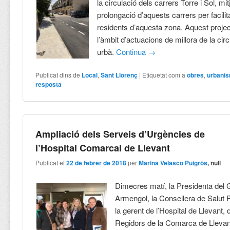
la circulació dels carrers Torre i Sol, mi
prolongació d’aquests carrers per facilita
residents d’aquesta zona. Aquest projec
l’àmbit d’actuacions de millora de la circ
urbà.
Continua
→
Publicat dins de
Local
,
Sant Llorenç
|
Etiquetat com a
obres
,
urbani
resposta
Ampliació dels Serveis d’Urgències de
l’Hospital Comarcal de Llevant
Publicat el
22 de febrer de 2018
per
Marina Velasco Puigròs
, null
Dimecres matí, la Presidenta del
Armengol, la Consellera de Salut 
la gerent de l’Hospital de Llevant, d
Regidors de la Comarca de Llevant