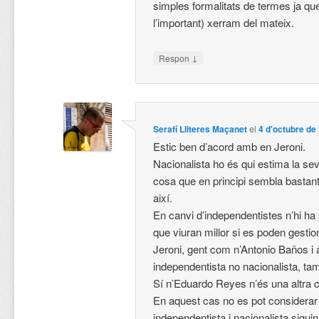
simples formalitats de termes ja qu
l’important) xerram del mateix.
↓
Respon
Serafí Lliteres Maçanet
el
4 d'octubre de
Estic ben d’acord amb en Jeroni.
Nacionalista ho és qui estima la se
cosa que en principi sembla bastan
així.
En canvi d’independentistes n’hi ha
que viuran millor si es poden gesti
Jeroni, gent com n’Antonio Baños i 
independentista no nacionalista, ta
Sí n’Eduardo Reyes n’és una altra 
En aquest cas no es pot considerar
independentista i nacionalista sigu