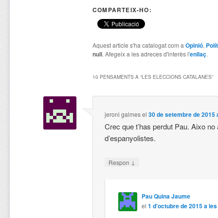
COMPARTEIX-HO:
Aquest article s'ha catalogat com a
Opinió
,
Polí
null
. Afegeix a les adreces d'interès l'
enllaç
.
10 PENSAMENTS A “
LES ELECCIONS CATALANES
”
jeroni galmes
el
30 de setembre de 2015 a
Crec que t’has perdut Pau. Aixo no 
d’espanyolistes.
↓
Respon
Pau Quina Jaume
el
1 d'octubre de 2015 a les