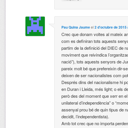
Pau Quina Jaume
el
2 d'octubre de 2015 
Crec que donam voltes al mateix a
com es definiran tots aquests seny
partim de la definició del DIEC de n
moviment que reivindica l’organitzac
nació”), tots aquests senyors de Ju
pareix molt bé que prefereixin dir-s
deixen de ser nacionalistes com po
Després dins del nacionalisme hi p
en Duran i Lleida, més light; o els d
però des del moment que xerr en el 
unilateral d’independència” o “moment
assenyal prou bé de quin tipus de 
decidit, l’independentista).
Amb tot crec que no importa perdem