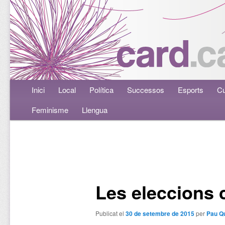
Menú principal
Inici
Aneu al contingut principal
Aneu al contingut secundari
Local
Política
Successos
Esports
Cu
Feminisme
Llengua
Navegació per les entrades
Les eleccions 
Publicat el
30 de setembre de 2015
per
Pau Q