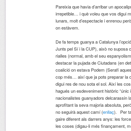
Pareixia que havia d’arribar un apocalip
irrepetible… i què voleu que vos digui
lunars, molt d’espectacle i enrenou però
on estàvem.
De fa temps guanya a Catalunya l’opció
Junts pel Sí i la CUP), això no suposa 
rialles (normal, amb el seu espanyolism
destacar la pujada de Ciutadans (en detr
coalició on estava Podem (Serafí aquest
cop més… així que ja pots preparar la c
digui res de nou sota el sol. Així les cos
hagués un esdeveniment històric “únic i 
nacionalistes guanyadors delcarassin la
aprofitant la seva majoria absoluta, per
no seguirà aquest camí (
enllaç
). Per t
gaire diferent als darrers anys: les forc
les coses (digau-li més finançament,