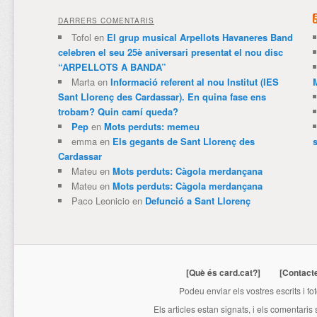
DARRERS COMENTARIS
Tofol
en
El grup musical Arpellots Havaneres Band
celebren el seu 25è aniversari presentat el nou disc
“ARPELLOTS A BANDA”
Marta
en
Informació referent al nou Institut (IES
Sant Llorenç des Cardassar). En quina fase ens
trobam? Quin camí queda?
Pep
en
Mots perduts: memeu
emma
en
Els gegants de Sant Llorenç des
Cardassar
Mateu
en
Mots perduts: Càgola merdançana
Mateu
en
Mots perduts: Càgola merdançana
Paco Leonicio
en
Defunció a Sant Llorenç
[Què és card.cat?]
[Contact
Podeu enviar els vostres escrits i fo
Els articles estan signats, i els comentaris