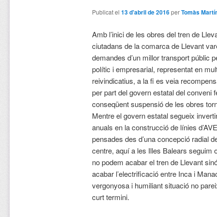
Publicat el
13 d'abril de 2016
per
Tomàs Martí
Amb l’inici de les obres del tren de Llev
ciutadans de la comarca de Llevant va
demandes d’un millor transport públic pe
polític i empresarial, representat en mu
reivindicatius, a la fi es veia recompen
per part del govern estatal del conveni fe
conseqüent suspensió de les obres torna
Mentre el govern estatal segueix inverti
anuals en la construcció de línies d’AVE,
pensades des d’una concepció radial d
centre, aquí a les Illes Balears seguim 
no podem acabar el tren de Llevant si
acabar l’electrificació entre Inca i Manaco
vergonyosa i humiliant situació no parei
curt termini.