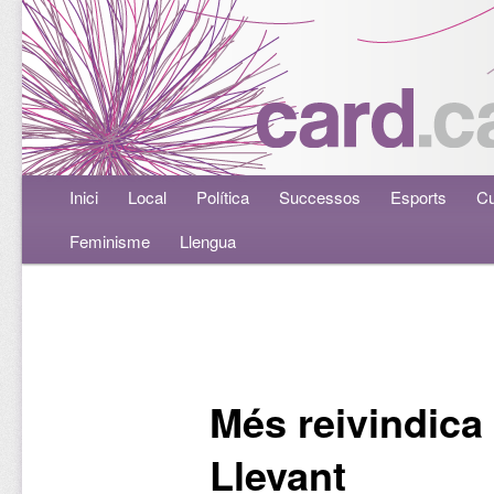
Menú principal
Inici
Aneu al contingut principal
Aneu al contingut secundari
Local
Política
Successos
Esports
Cu
Feminisme
Llengua
Navegació per les entrades
Més reivindica 
Llevant