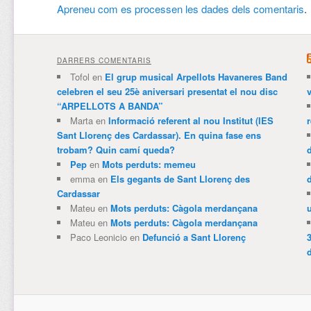
Apreneu com es processen les dades dels comentaris
.
DARRERS COMENTARIS
Tofol
en
El grup musical Arpellots Havaneres Band
celebren el seu 25è aniversari presentat el nou disc
v
“ARPELLOTS A BANDA”
Marta
en
Informació referent al nou Institut (IES
Sant Llorenç des Cardassar). En quina fase ens
trobam? Quin camí queda?
Pep
en
Mots perduts: memeu
emma
en
Els gegants de Sant Llorenç des
Cardassar
Mateu
en
Mots perduts: Càgola merdançana
Mateu
en
Mots perduts: Càgola merdançana
Paco Leonicio
en
Defunció a Sant Llorenç
3