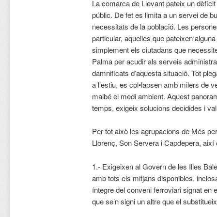
La comarca de Llevant pateix un dèficit h
públic. De fet es limita a un servei de b
necessitats de la població. Les perso
particular, aquelles que pateixen alguna 
simplement els ciutadans que necessit
Palma per acudir als serveis administrat
damnificats d’aquesta situació. Tot pleg
a l’estiu, es col•lapsen amb milers de v
malbé el medi ambient. Aquest panoram
temps, exigeix solucions decidides i va
Per tot això les agrupacions de Més pe
Llorenç, Son Servera i Capdepera, així
1.- Exigeixen al Govern de les Illes Bal
amb tots els mitjans disponibles, inclosa
íntegre del conveni ferroviari signat en 
que se’n signi un altre que el substitueix