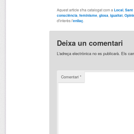
Aquest article s'ha catalogat com a
Local
,
Sant 
consciència
,
feminisme
,
glosa
,
igualtat
,
Opini
d'interès l'
enllaç
.
Deixa un comentari
L'adreça electrònica no es publicarà.
Els ca
Comentari
*