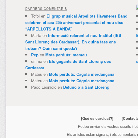
DARRERS COMENTARIS
Tofol
en
El grup musical Arpellots Havaneres Band
celebren el seu 25è aniversari presentat el nou disc
“ARPELLOTS A BANDA”
Marta
en
Informació referent al nou Institut (IES
Sant Llorenç des Cardassar). En quina fase ens
trobam? Quin camí queda?
Pep
en
Mots perduts: memeu
emma
en
Els gegants de Sant Llorenç des
Cardassar
Mateu
en
Mots perduts: Càgola merdançana
Mateu
en
Mots perduts: Càgola merdançana
Paco Leonicio
en
Defunció a Sant Llorenç
[Què és card.cat?]
[Contact
Podeu enviar els vostres escrits i fo
Els articles estan signats, i els comentaris