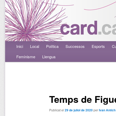
Menú principal
Inici
Aneu al contingut principal
Aneu al contingut secundari
Local
Política
Successos
Esports
Cu
Feminisme
Llengua
Navegació per les entrades
Temps de Figu
Publicat el
29 de juliol de 2020
per
Ivan Antich