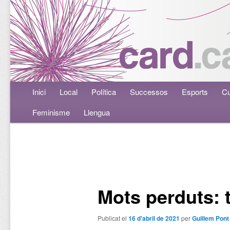
Menú principal
Inici
Aneu al contingut principal
Aneu al contingut secundari
Local
Política
Successos
Esports
Cu
Feminisme
Llengua
Navegació per les entrades
Mots perduts: 
Publicat el
16 d'abril de 2021
per
Guillem Pont