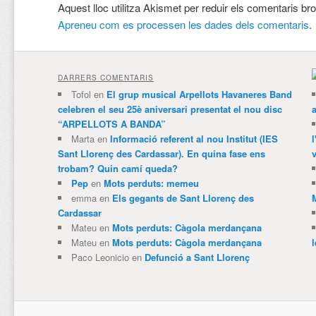
Aquest lloc utilitza Akismet per reduir els comentaris br
Apreneu com es processen les dades dels comentaris
.
DARRERS COMENTARIS
Tofol
en
El grup musical Arpellots Havaneres Band
celebren el seu 25è aniversari presentat el nou disc
“ARPELLOTS A BANDA”
Marta
en
Informació referent al nou Institut (IES
Sant Llorenç des Cardassar). En quina fase ens
v
trobam? Quin camí queda?
Pep
en
Mots perduts: memeu
emma
en
Els gegants de Sant Llorenç des
Cardassar
Mateu
en
Mots perduts: Càgola merdançana
Mateu
en
Mots perduts: Càgola merdançana
Paco Leonicio
en
Defunció a Sant Llorenç