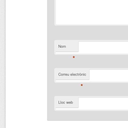
Nom
*
Correu electrònic
*
Lloc web