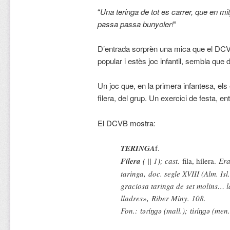
“
Una teringa de tot es carrer, que en mit
passa passa bunyoler!
”
D’entrada sorprèn una mica que el DCV
popular i estès joc infantil, sembla que 
Un joc que, en la primera infantesa, els 
filera, del grup. Un exercici de festa, en
El DCVB mostra:
TERINGA
f.
Filera
( || 1); cast.
fila, hilera.
Era
taringa,
doc. segle XVIII (Alm. Isl
graciosa taringa de set molins… l
lladres»,
Riber Miny. 108.
Fon.:
(mall.);
(men.
təɾíŋgə
tiɾíŋgə