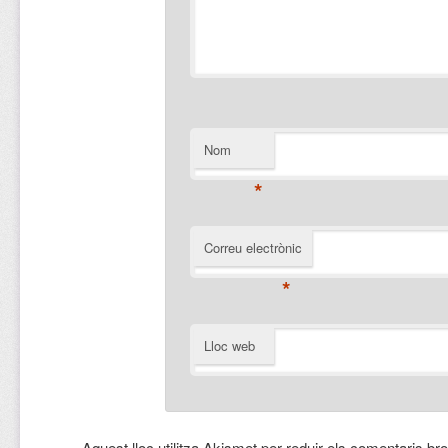
Nom
*
Correu electrònic
*
Lloc web
Aquest lloc utilitza Akismet per reduir els comentaris br