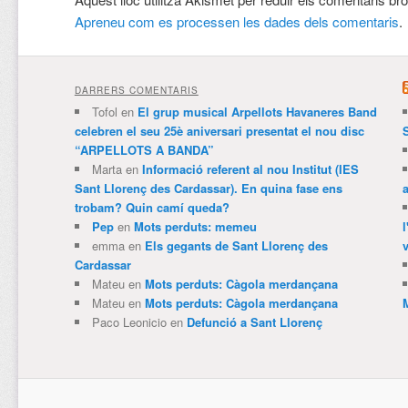
Apreneu com es processen les dades dels comentaris
.
DARRERS COMENTARIS
Tofol
en
El grup musical Arpellots Havaneres Band
celebren el seu 25è aniversari presentat el nou disc
“ARPELLOTS A BANDA”
Marta
en
Informació referent al nou Institut (IES
Sant Llorenç des Cardassar). En quina fase ens
trobam? Quin camí queda?
Pep
en
Mots perduts: memeu
emma
en
Els gegants de Sant Llorenç des
v
Cardassar
Mateu
en
Mots perduts: Càgola merdançana
Mateu
en
Mots perduts: Càgola merdançana
Paco Leonicio
en
Defunció a Sant Llorenç