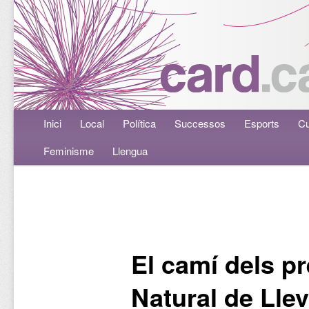
Menú principal
Inici
Aneu al contingut principal
Aneu al contingut secundari
Local
Política
Successos
Esports
Cu
Feminisme
Llengua
Navegació per les entrades
El camí dels p
Natural de Lle