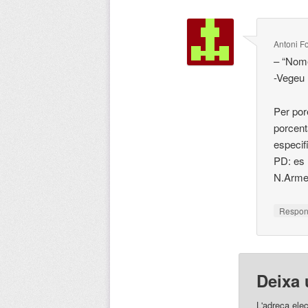
Antoni F
– “Nomé
-Vegeu l
Per por
porcent
especif
PD: es 
N.Armen
Respo
Deixa 
L'adreça elec