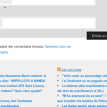
*
 reduir els comentaris brossa.
Apreneu com es
taris
.
ARA BALEARS
lots Havaneres Band celebren el
“Volia crear un personatge clà
 nou disc “ARPELLOTS A BANDA”
I si finalment no es pogués ve
 nou Institut (IES Sant Llorenç
La defensa dels manifestants 
ns trobam? Quin camí queda?
del dret de manifestació el 26-J
"M’he enamorat de ca seva": l
Llorenç des Cardassar
que inunden les bústies de Palm
a merdançana
Les festes també seran sempr