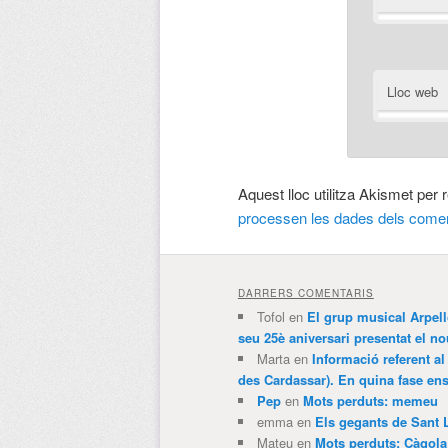
Lloc web
Aquest lloc utilitza Akismet per
processen les dades dels comen
DARRERS COMENTARIS
Tofol
en
El grup musical Arpel
seu 25è aniversari presentat el
Marta
en
Informació referent al
des Cardassar). En quina fase e
Pep
en
Mots perduts: memeu
emma
en
Els gegants de Sant 
Mateu
en
Mots perduts: Càgol