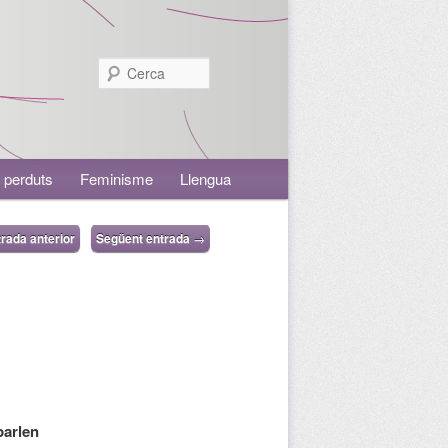
Cerca
 perduts
Feminisme
Llengua
rada anterior
Següent entrada
→
parlen