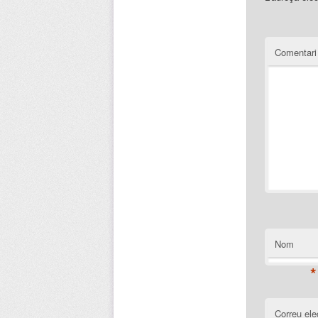
Comentar
Nom
*
Correu ele