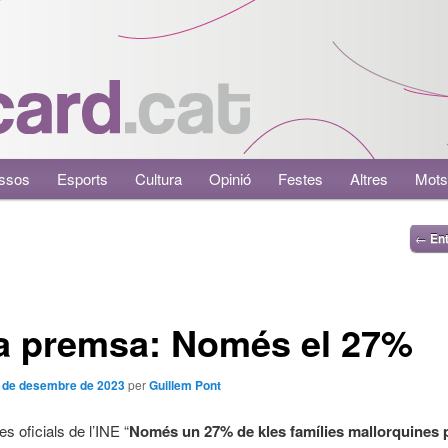
ssos
Esports
Cultura
Opinió
Festes
Altres
Mots
←
Ent
a premsa: Només el 27%
 de desembre de 2023
per
Guillem Pont
s oficials de l’INE “
Només un 27% de kles famílies mallorquines 