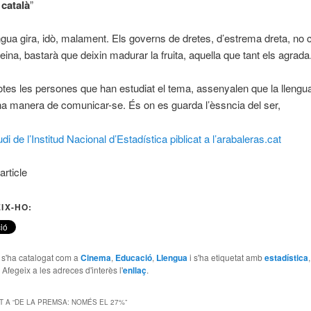
català
”
ngua gira, idò, malament. Els governs de dretes, d’estrema dreta, no 
feina, bastarà que deixin madurar la fruita, aquella que tant els agrada
otes les persones que han estudiat el tema, assenyalen que la lleng
a manera de comunicar-se. És on es guarda l’èssncia del ser,
di de l’Institud Nacional d’Estadística piblicat a l’arabaleras.cat
article
IX-HO:
e s'ha catalogat com a
Cinema
,
Educació
,
Llengua
i s'ha etiquetat amb
estadística
. Afegeix a les adreces d'interès l'
enllaç
.
 A “
DE LA PREMSA: NOMÉS EL 27%
”