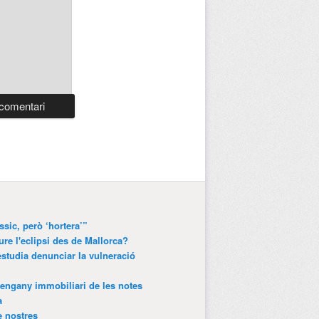
ssic, però ‘hortera’”
ure l'eclipsi des de Mallorca?
estudia denunciar la vulneració
’engany immobiliari de les notes
a
e nostres