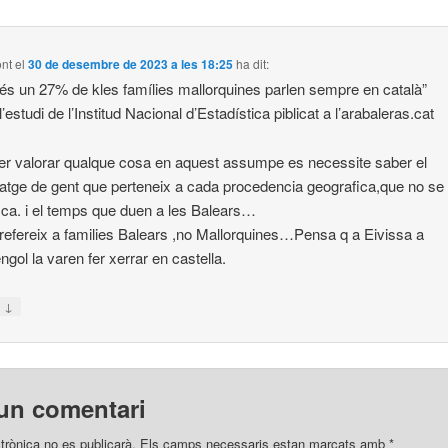
ont
el
30 de desembre de 2023 a les 18:25
ha dit:
s un 27% de kles famílies mallorquines parlen sempre en català”
’estudi de l’Institud Nacional d’Estadística piblicat a l’arabaleras.cat
er valorar qualque cosa en aquest assumpe es necessite saber el
atge de gent que perteneix a cada procedencia geografica,que no se
ica. i el temps que duen a les Balears…
refereix a families Balears ,no Mallorquines…Pensa q a Eivissa a
gol la varen fer xerrar en castella.
↓
n
un comentari
trònica no es publicarà.
Els camps necessaris estan marcats amb
*