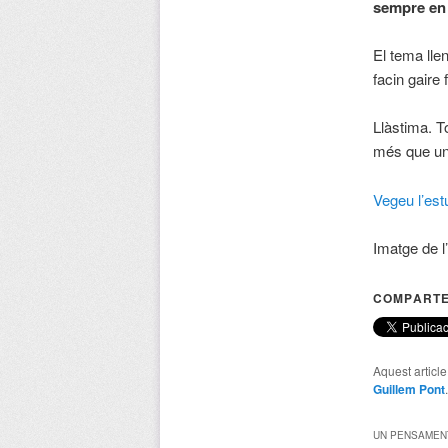
sempre en 
El tema lle
facin gaire 
Llàstima. T
més que un
Vegeu l’estu
Imatge de l’
COMPARTE
Aquest articl
Guillem Pont
UN PENSAMENT