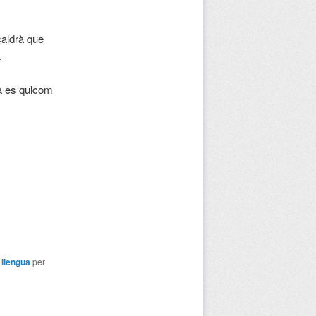
caldrà que
.
ua es qulcom
,
llengua
per