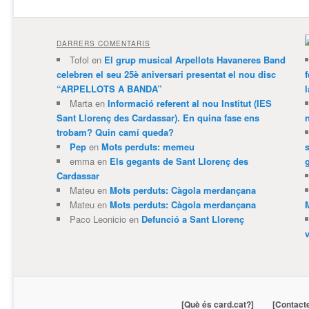
DARRERS COMENTARIS
Tofol
en
El grup musical Arpellots Havaneres Band
celebren el seu 25è aniversari presentat el nou disc
“ARPELLOTS A BANDA”
Marta
en
Informació referent al nou Institut (IES
Sant Llorenç des Cardassar). En quina fase ens
trobam? Quin camí queda?
Pep
en
Mots perduts: memeu
emma
en
Els gegants de Sant Llorenç des
Cardassar
Mateu
en
Mots perduts: Càgola merdançana
Mateu
en
Mots perduts: Càgola merdançana
Paco Leonicio
en
Defunció a Sant Llorenç
[Què és card.cat?]
[Contact