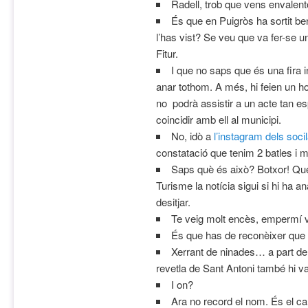
Radell, trob que vens envalent
És que en Puigròs ha sortit be
l’has vist? Se veu que va fer-se 
Fitur.
I que no saps que és una fira 
anar tothom. A més, hi feien un 
no podrà assistir a un acte tan e
coincidir amb ell al municipi.
No, idò a
l’instagram dels socil
constatació que tenim 2 batles i m
Saps què és això? Botxor! Que 
Turisme la notícia sigui si hi ha a
desitjar.
Te veig molt encès, empermí v
És que has de reconèixer que 
Xerrant de ninades… a part de
revetla de Sant Antoni també hi v
I on?
Ara no record el nom. És el c