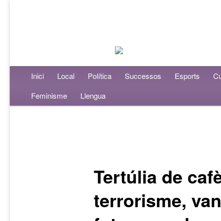
Menú principal
Inici
Aneu al contingut principal
Aneu al contingut secundari
Local
Política
Successos
Esports
Cu
Feminisme
Llengua
Navegació per les entrades
Tertúlia de caf
terrorisme, va