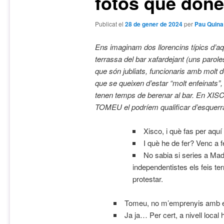
fotos que done
Publicat el
28 de gener de 2024
per
Pau Quin
Ens imaginam dos llorencins típics d’a
terrassa del bar xafardejant (uns parol
que són jubliats, funcionaris amb molt
que se queixen d’estar “molt enfeinats
tenen temps de berenar al bar. En XIS
TOMEU el podríem qualificar d’esquerrà
Xisco, i què fas per aquí
I què he de fer? Venc a
No sabia si series a Mad
independentistes els feis ter
protestar.
Tomeu, no m’emprenyis amb 
Ja ja… Per cert, a nivell local