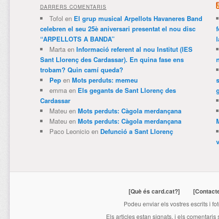
DARRERS COMENTARIS
Tofol
en
El grup musical Arpellots Havaneres Band
celebren el seu 25è aniversari presentat el nou disc
“ARPELLOTS A BANDA”
Marta
en
Informació referent al nou Institut (IES
Sant Llorenç des Cardassar). En quina fase ens
trobam? Quin camí queda?
Pep
en
Mots perduts: memeu
emma
en
Els gegants de Sant Llorenç des
Cardassar
Mateu
en
Mots perduts: Càgola merdançana
Mateu
en
Mots perduts: Càgola merdançana
Paco Leonicio
en
Defunció a Sant Llorenç
[Què és card.cat?]
[Contact
Podeu enviar els vostres escrits i fo
Els articles estan signats, i els comentaris