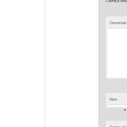
L'adreça elec
Comentar
Nom
*
Correu ele