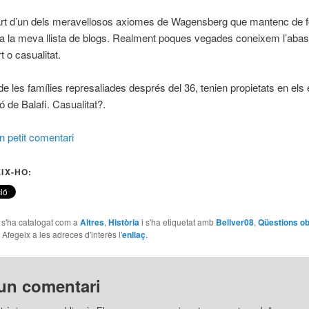
 part d’un dels meravellosos axiomes de Wagensberg que mantenc de 
 la meva llista de blogs. Realment poques vegades coneixem l’abast
t o casualitat.
de les famílies represaliades després del 36, tenien propietats en els 
ó de Balafi. Casualitat?.
 petit comentari
IX-HO:
e s'ha catalogat com a
Altres
,
Història
i s'ha etiquetat amb
Bellver08
,
Qüestions ob
. Afegeix a les adreces d'interès l'
enllaç
.
un comentari