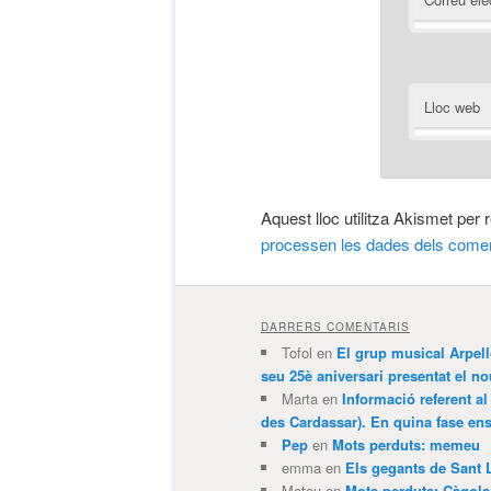
Lloc web
Aquest lloc utilitza Akismet per
processen les dades dels comen
DARRERS COMENTARIS
Tofol
en
El grup musical Arpel
seu 25è aniversari presentat el
Marta
en
Informació referent al
des Cardassar). En quina fase e
Pep
en
Mots perduts: memeu
emma
en
Els gegants de Sant 
Mateu
en
Mots perduts: Càgol