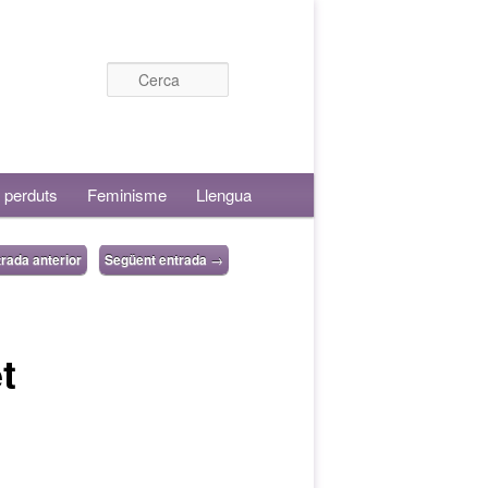
Cerca
 perduts
Feminisme
Llengua
rada anterior
Següent entrada
→
t