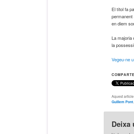
El títol fa
permanent a
en diem sor
La majoria 
la possessi
Vegeu-ne un
COMPARTE
Aquest articl
Guillem Pont
Deixa 