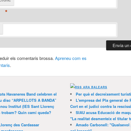
*
 reduir els comentaris brossa.
Apreneu com es
taris
.
ARA BALEARS
lots Havaneres Band celebren el
Per què el decreixement turíst
 nou disc “ARPELLOTS A BANDA”
L'empresa del Pla general de 
 nou Institut (IES Sant Llorenç
Cort en el judici contra la resciss
ns trobam? Quin camí queda?
SIAU acusa Educació de maquil
"La realitat desmenteix el titular t
Llorenç des Cardassar
Amado Carbonell: "Qualsevol 
a merdançana
col·lapsarà"