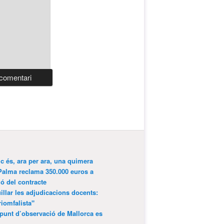
ic és, ara per ara, una quimera
Palma reclama 350.000 euros a
ió del contracte
lar les adjudicacions docents:
riomfalista"
punt d’observació de Mallorca es