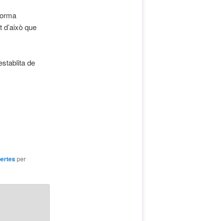
forma
 d’això que
establita de
ertes
per