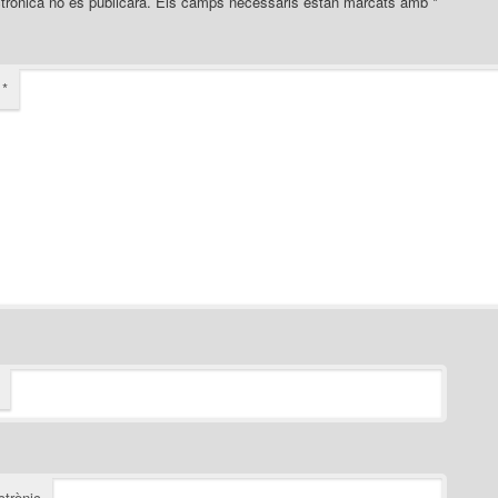
trònica no es publicarà.
Els camps necessaris estan marcats amb
*
i
*
ctrònic