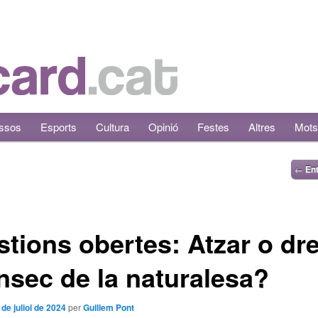
ssos
Esports
Cultura
Opinió
Festes
Altres
Mots
←
Ent
tions obertes: Atzar o dre
ínsec de la naturalesa?
 de juliol de 2024
per
Guillem Pont