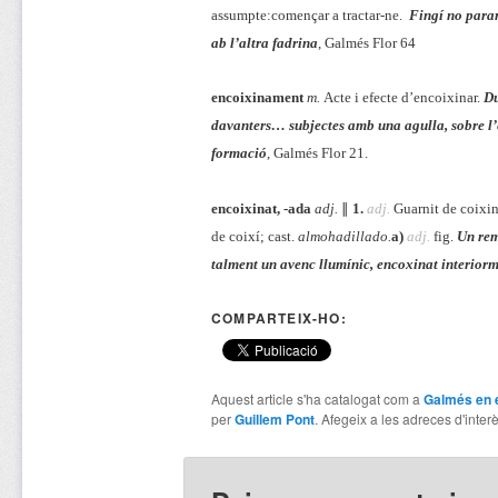
assumpte:
començar a tractar-ne.
Fingí no parar
ab l’altra fadrina
, Galmés Flor 64
encoixinament
m.
Acte i efecte d’encoixinar.
Du
davanters… subjectes amb una agulla, sobre l’
formació
, Galmés Flor 21.
encoixinat, -ada
adj.
∥
1.
adj.
Guarnit de coixin
de coixí; cast.
almohadillado.
a)
adj.
fig.
Un rem
talment un avenc llumínic, encoxinat interiorm
COMPARTEIX-HO:
Aquest article s'ha catalogat com a
Galmés en 
per
Guillem Pont
. Afegeix a les adreces d'interès