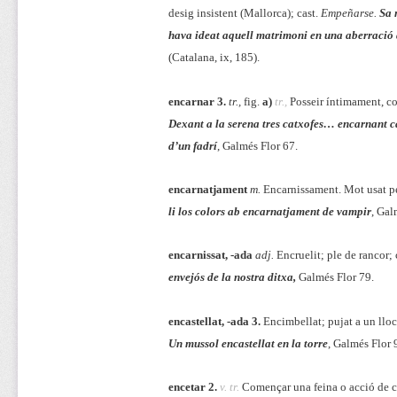
desig insistent (Mallorca); cast.
Empeñarse.
Sa 
hava ideat aquell matrimoni en una aberració
(Catalana,
ix,
185).
encarnar 3.
tr.,
fig.
a)
tr.,
Posseir íntimament, c
Dexant a la serena tres catxofes… encarnant 
d’un fadrí
, Galmés Flor 67.
encarnatjament
m.
Encarnissament. Mot usat p
li los colors ab encarnatjament de vampir
, Gal
encarnissat, -ada
adj.
Encruelit; ple de rancor; 
envejós de la nostra ditxa,
Galmés Flor 79.
encastellat, -ada 3.
Encimbellat; pujat a un lloc
Un mussol encastellat en la torre
, Galmés Flor 
encetar 2.
v. tr.
Començar una feina o acció de c