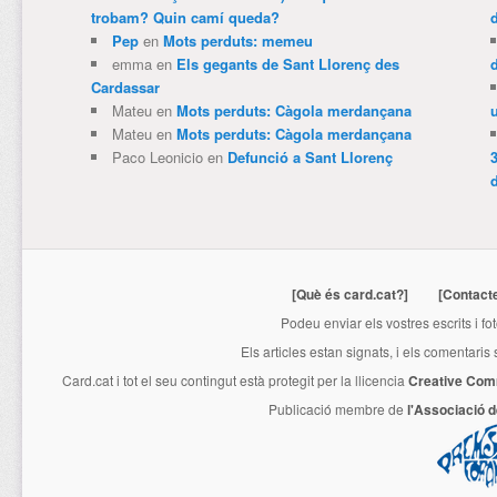
trobam? Quin camí queda?
Pep
en
Mots perduts: memeu
emma
en
Els gegants de Sant Llorenç des
Cardassar
Mateu
en
Mots perduts: Càgola merdançana
Mateu
en
Mots perduts: Càgola merdançana
Paco Leonicio
en
Defunció a Sant Llorenç
3
[Què és card.cat?]
[Contact
Podeu enviar els vostres escrits i fo
Els articles estan signats, i els comentaris
Card.cat
i tot el seu contingut està protegit per la llicencia
Creative Com
Publicació membre de
l'Associació 