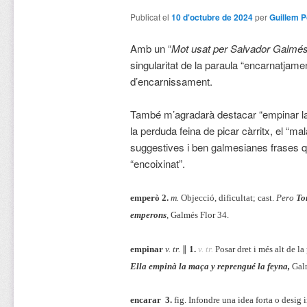
Publicat el
10 d'octubre de 2024
per
Guillem P
Amb un “
Mot usat per Salvador Galmé
singularitat de la paraula “encarnatjam
d’encarnissament.
També m’agradarà destacar “empinar la
la perduda feina de picar càrritx, el “ma
suggestives i ben galmesianes frases q
“encoixinat”.
emperò 2.
m.
Objecció, dificultat; cast.
Pero
To
emperons
, Galmés Flor 34.
empinar
v. tr.
∥
1.
v. tr.
Posar dret i més alt de l
Ella empinà la maça y reprengué la feyna,
Gal
encarar
3.
fig.
Infondre una idea forta o desig 