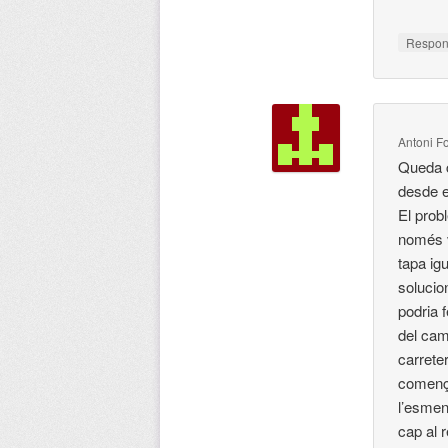
Respo
Antoni F
Queda c
desde e
El prob
només v
tapa ig
solucio
podria f
del cam
carrete
comença
l’esmen
cap al r