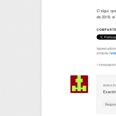
O sigui, qu
de 2018, el 
COMPARTE
Aquest articl
d'interès l'
enl
7 PENSAMENTS
Antoni F
Exacte
Respo