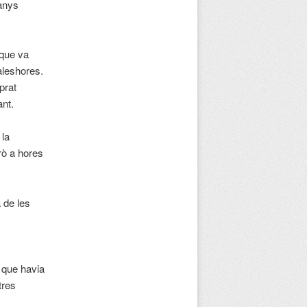
 anys
 que va
 aleshores.
prat
ant.
 la
rò a hores
 de les
l que havia
tres