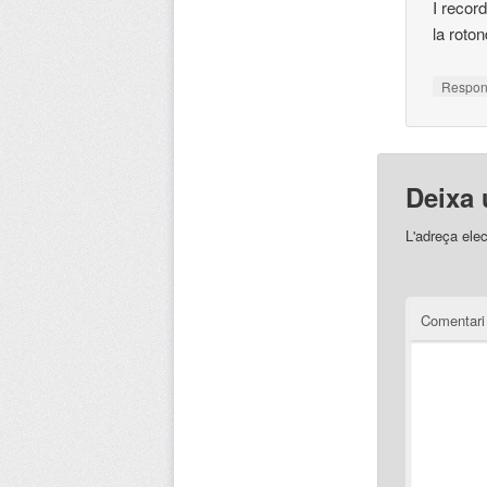
I recor
la roto
Respo
Deixa 
L'adreça elec
Comentar