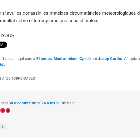
e si avui es donassin les mateixes circumstàncies meteorològiques de
resultat sobre el terreny crec que seria el mateix.
IX-HO:
e s'ha catalogat com a
El temps
,
Medi ambient
,
Opinió
per
Josep Cortès
. Afegeix 
laç
.
 A “
DE TORRENTADES
”
ont
el
30 d'octubre de 2024 a les 20:02
ha dit:
!
↓
n