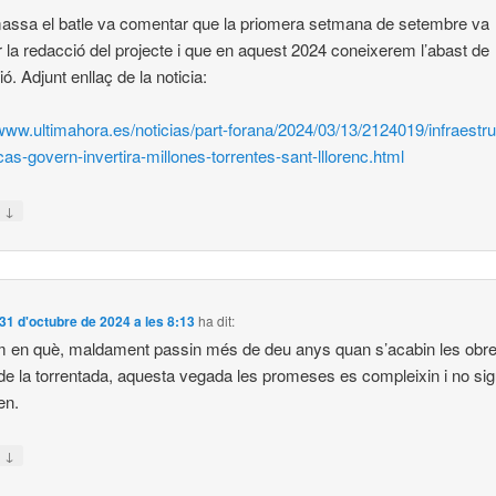
assa el batle va comentar que la priomera setmana de setembre va
ar la redacció del projecte i que en aquest 2024 coneixerem l’abast de
ió. Adjunt enllaç de la noticia:
/www.ultimahora.es/noticias/part-forana/2024/03/13/2124019/infraestr
icas-govern-invertira-millones-torrentes-sant-lllorenc.html
↓
n
31 d'octubre de 2024 a les 8:13
ha dit:
 en què, maldament passin més de deu anys quan s’acabin les obr
de la torrentada, aquesta vegada les promeses es compleixin i no si
ren.
↓
n