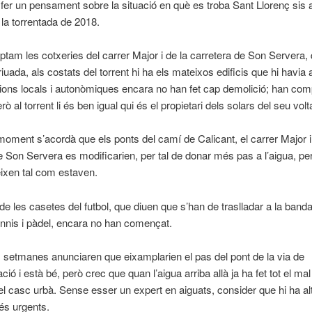
fer un pensament sobre la situació en què es troba Sant Llorenç sis
la torrentada de 2018.
tam les cotxeries del carrer Major i de la carretera de Son Servera,
iuada, als costats del torrent hi ha els mateixos edificis que hi havia
cions locals i autonòmiques encara no han fet cap demolició; han com
rò al torrent li és ben igual qui és el propietari dels solars del seu volt
moment s’acordà que els ponts del camí de Calicant, el carrer Major i
e Son Servera es modificarien, per tal de donar més pas a l’aigua, pe
ixen tal com estaven.
de les casetes del futbol, que diuen que s’han de traslladar a la banda
ennis i pàdel, encara no han començat.
 setmanes anunciaren que eixamplarien el pas del pont de la via de
ció i està bé, però crec que quan l’aigua arriba allà ja ha fet tot el ma
 el casc urbà. Sense esser un expert en aiguats, consider que hi ha al
més urgents.