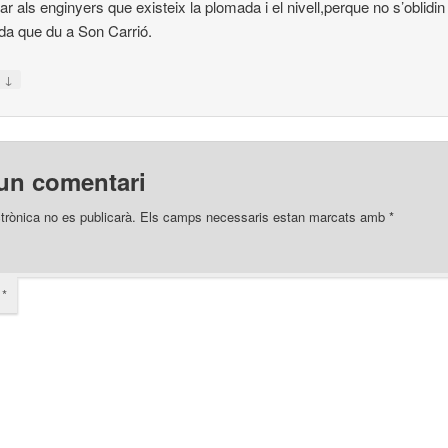
dar als enginyers que existeix la plomada i el nivell,perque no s’oblidi
nda que du a Son Carrió.
↓
n
un comentari
trònica no es publicarà.
Els camps necessaris estan marcats amb
*
i
*