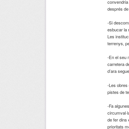
convendria 
després de 
-Si descomp
esbucar la r
Les institu
terrenys, pe
-En el seu 
carretera d
d’ara segue
-Les obres 
pistes de t
-Fa algunes
circumval·la
de fer dins
prioritats 