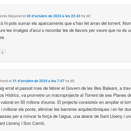
iteres Maçanet
el
30 d'octubre de 2024 a les 22:43
ha dit:
ixò hi pots sumar els aparcaments que s’han fet arran del torrent. No
eure les imatges d’avui o recordar les de llavors per veure que no és 
ea.
↓
n
inard
el
31 d'octubre de 2024 a les 7:47
ha dit:
aig errat el passat mes de febrer el Govern de les Illes Balears, a tra
s Hídrics, va prometre un macroprojecte al Torrent de ses Planes d
 valorat en 50 milions d’euros. El projecte consisteix en ampliar el tor
 i millorar els ponts, eliminar les barreres arquitectòniques i en fer du
asses per a minvar la força de l’aigua, una abans de Sant Lloenç i una
ant Llorenç i Son Carrió.