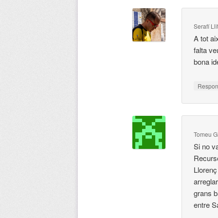
Serafí Ll
A tot a
falta v
bona id
Respo
Tomeu G
Si no v
Recurso
Llorenç
arreglar
grans b
entre S