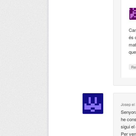
Can
és d
mat
que
Re
Josep
el
Senyora
he cons
sigui e
Per ven