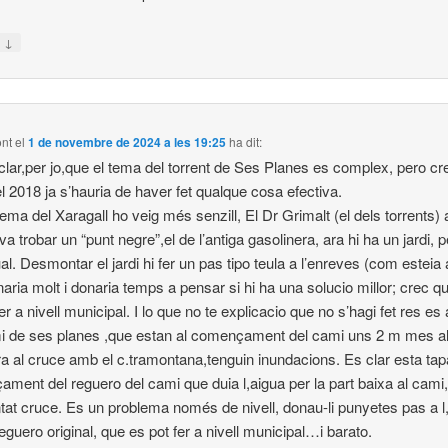
↓
n
ont
el
1 de novembre de 2024 a les 19:25
ha dit:
lar,per jo,que el tema del torrent de Ses Planes es complex, pero cr
l 2018 ja s’hauria de haver fet qualque cosa efectiva.
lema del Xaragall ho veig més senzill, El Dr Grimalt (el dels torrents) 
a trobar un “punt negre”,el de l’antiga gasolinera, ara hi ha un jardi, 
ual. Desmontar el jardi hi fer un pas tipo teula a l’enreves (com esteia
naria molt i donaria temps a pensar si hi ha una solucio millor; crec q
er a nivell municipal. I lo que no te explicacio que no s’hagi fet res es 
i de ses planes ,que estan al començament del cami uns 2 m mes al
ra al cruce amb el c.tramontana,tenguin inundacions. Es clar esta tapa
ment del reguero del cami que duia l,aigua per la part baixa al cami
tat cruce. Es un problema només de nivell, donau-li punyetes pas a l
eguero original, que es pot fer a nivell municipal…i barato.