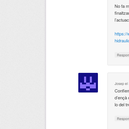
No fa m
finaltz
l’actuac
https:/
hidraul
Respo
Josep
el
Confiem
d’ençà 
lo del t
Respo