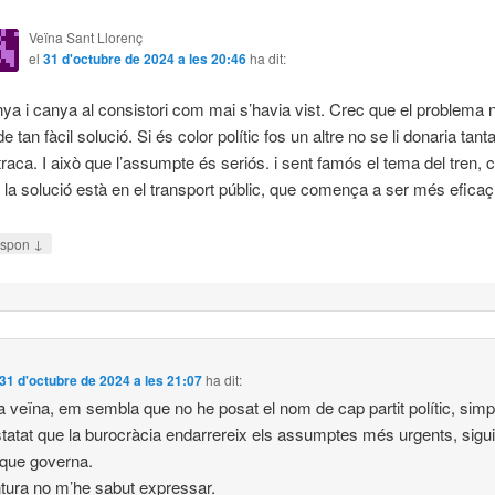
Veïna Sant Llorenç
el
31 d'octubre de 2024 a les 20:46
ha dit:
ya i canya al consistori com mai s’havia vist. Crec que el problema 
e tan fàcil solució. Si és color polític fos un altre no se li donaria tant
raca. I això que l’assumpte és seriós. i sent famós el tema del tren, 
 la solució està en el transport públic, que comença a ser més eficaç
↓
spon
31 d'octubre de 2024 a les 21:07
ha dit:
 veïna, em sembla que no he posat el nom de cap partit polític, sim
tatat que la burocràcia endarrereix els assumptes més urgents, sigui
l que governa.
tura no m’he sabut expressar.