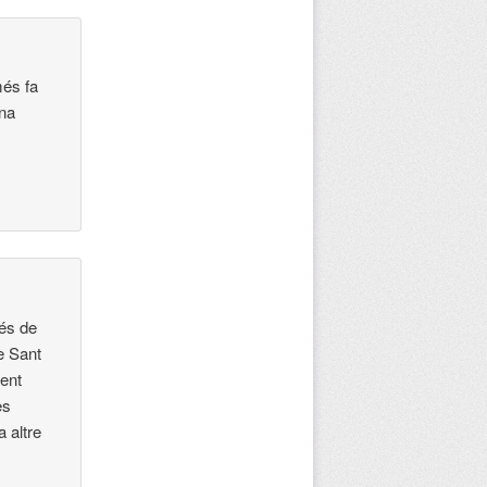
més fa
una
vés de
e Sant
rent
es
 altre