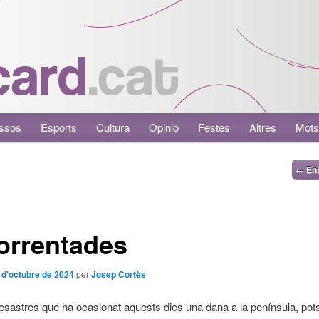
ssos
Esports
Cultura
Opinió
Festes
Altres
Mots
←
Ent
orrentades
 d'octubre de 2024
per
Josep Cortès
desastres que ha ocasionat aquests dies una dana a la península, pot