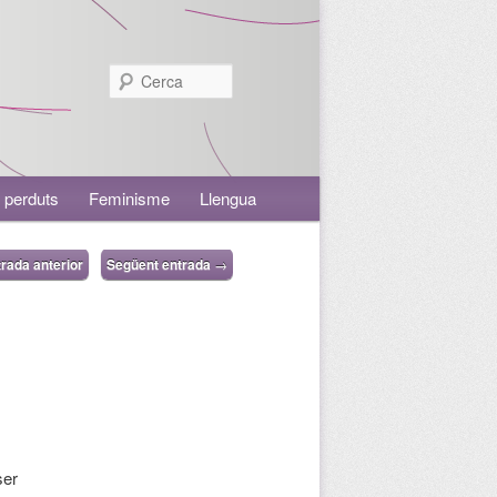
Cerca
 perduts
Feminisme
Llengua
rada anterior
Següent entrada
→
ser