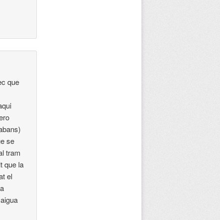
ec que
aqui
pero
 abans)
ue se
al tram
t que la
t el
,a
,aigua