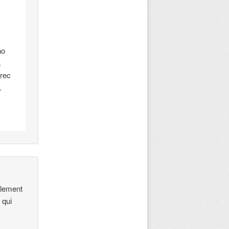
no
a
crec
.
plement
 qui