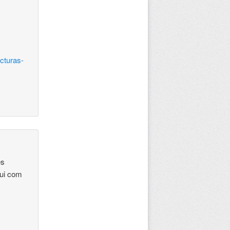
ucturas-
es
gui com