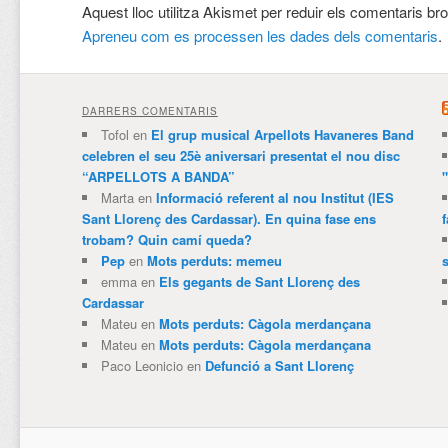
Aquest lloc utilitza Akismet per reduir els comentaris br
Apreneu com es processen les dades dels comentaris
.
DARRERS COMENTARIS
Tofol
en
El grup musical Arpellots Havaneres Band
celebren el seu 25è aniversari presentat el nou disc
“ARPELLOTS A BANDA”
Marta
en
Informació referent al nou Institut (IES
Sant Llorenç des Cardassar). En quina fase ens
trobam? Quin camí queda?
Pep
en
Mots perduts: memeu
emma
en
Els gegants de Sant Llorenç des
Cardassar
Mateu
en
Mots perduts: Càgola merdançana
Mateu
en
Mots perduts: Càgola merdançana
Paco Leonicio
en
Defunció a Sant Llorenç