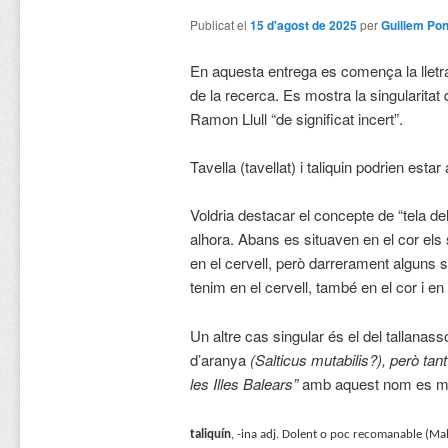
Publicat el
15 d'agost de 2025
per
Guillem Pon
En aquesta entrega es comença la lletra 
de la recerca. Es mostra la singularitat
Ramon Llull “de significat incert”.
Tavella (tavellat) i taliquin podrien estar
Voldria destacar el concepte de “tela de
alhora. Abans es situaven en el cor els
en el cervell, però darrerament alguns 
tenim en el cervell, també en el cor i en
Un altre cas singular és el del tallanass
d’aranya
(Salticus mutabilis?), però tan
les Illes Balears”
amb aquest nom es mos
taliquín
, -ina adj. Dolent o poc recomanable (Mall.