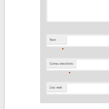
Nom
*
Correu electrònic
*
Lloc web