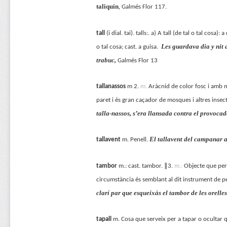
taliquín
,
Galmés Flor 117.
tall
(i dial. tai). talls:. a) A tall (de tal o tal cos
Les guardava dia y nit 
o tal cosa; cast. a guisa.
trabuc,
Galmés Flor 13
tallanassos
m 2.
m.
Aràcnid de color fosc i amb m
paret i és gran caçador de mosques i altres insect
talla-nassos, s’era llansada contra el provocad
El tallavent del campanar a
tallavent
m. Penell.
tambor
m.: cast. tambor. ∥3.
m.:
Objecte que per 
circumstància és semblant al dit instrument de p
clarí par que esqueixàs el tambor de les orelles
tapall
m. Cosa que serveix per a tapar o ocultar 