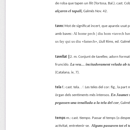
de roba que tapen un llit (Tortosa, Bal.); cast. Co
alçaren el tapall,
Galmés Nov. 42.
tavec
Mot de significat incert, que apareix usat
Al home pech | diu hom «tavech bavec
amb bavec:
us fay qui us diu «famech»,
Llull Rims, ed. Galmés
tavellat
∥2. m. Conjunt de tavelles; adorn format d
La veu… incitadorament velada ab ta
fruncido.
(Catalana, ix, 7).
tela
f.: cast. tela. .
f.:
Les teles del cor: fig., la pa
En Jaumet s
òrgan dels sentiments més intensos.
pegassen una tenallada a la tela del cor
,
Galmé
temps
m.: cast. tiempo. Passar el temps (o despe
Alguns passaven tot el t
activitat, entretenir-se.