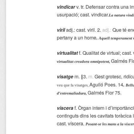
vindicar
v. tr. Defensar contra una i
usurpació; cast. vindicar.
La natura vindi
viril
adj.: cast. viril. 2.
adj.:
Que té en
pertany a un home
.
Aquell temperament vi
virtualitat
f. Qualitat de virtual; cast.
Galmés Flo
virtualitat creadora omnipotent,
visatge
m. ∥3.
m.
Gest grotesc, ridíc
Aguiló Poes. 14
.
veu que fa visatges,
Bell
Galmés Flor 75.
d’entremaliadura,
víscera
f. Òrgan intern i d’importànc
continguts dins les cavitats toràcica
cast. víscera.
Posant-se les mans a la vísce