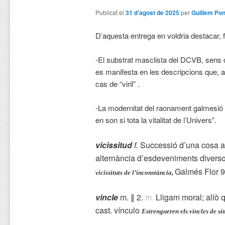
Publicat el
31 d'agost de 2025
per
Guillem Pon
D’aquesta entrega en voldria destacar
-El substrat masclista del DCVB, sens d
es manifesta en les descripcions que, 
cas de “viril” .
-La modernitat del raonament galmesió 
en son si tota la vitalitat de l’Univers”.
vicissitud
f.
Successió d’una cosa a u
alternància d’esdeveniments diversos
Galmés Flor 
vicissituts de l’inconstància,
vincle
m. ∥ 2.
m.
Lligam moral; allò 
cast. vínculo
Estrengueren els vincles de s