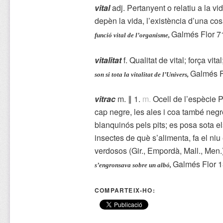
vital
adj. Pertanyent o relatiu a la vi
depèn la vida, l’existència d’una cosa
Galmés Flor 7
funció vital de l’organisme,
vitalitat
f. Qualitat de vital; força vital
Galmés F
son si tota la vitalitat de l’Univers,
vitrac
m. ∥ 1.
m.
Ocell de l’espècie P
cap negre, les ales i coa també negre
blanquinós pels pits; es posa sota el
insectes de què s’alimenta, fa el niu 
verdosos (Gir., Empordà, Mall., Men.);
Galmés Flor 1
s’engronsava sobre un albó,
COMPARTEIX-HO: