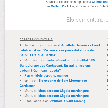
Aquest article s'ha catalogat com a
Galmés en 
per
Guillem Pont
. Afegeix a les adreces d'interès
Els comentaris e
DARRERS COMENTARIS
Tofol
en
El grup musical Arpellots Havaneres Band
celebren el seu 25è aniversari presentat el nou disc
“ARPELLOTS A BANDA”
Marta
en
Informació referent al nou Institut (IES
Sant Llorenç des Cardassar). En quina fase ens
trobam? Quin camí queda?
Pep
en
Mots perduts: memeu
emma
en
Els gegants de Sant Llorenç des
Cardassar
Mateu
en
Mots perduts: Càgola merdançana
Mateu
en
Mots perduts: Càgola merdançana
Paco Leonicio
en
Defunció a Sant Llorenç