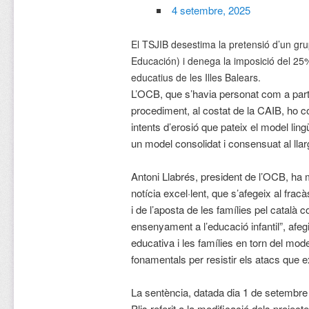
4 setembre, 2025
El TSJIB desestima la pretensió d’un gru
Educación) i denega la imposició del 25%
educatius de les Illes Balears.
L’OCB, que s’havia personat com a pa
procediment, al costat de la CAIB, ho c
intents d’erosió que pateix el model lingü
un model consolidat i consensuat al lla
Antoni Llabrés, president de l’OCB, ha 
notícia excel·lent, que s’afegeix al frac
i de l’aposta de les famílies pel català 
ensenyament a l’educació infantil”, afeg
educativa i les famílies en torn del mode
fonamentals per resistir els atacs que 
La sentència, datada dia 1 de setembre
Plis referit a la modificació dels projec