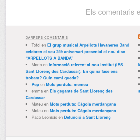
Els comentaris e
DARRERS COMENTARIS
Tofol
en
El grup musical Arpellots Havaneres Band
celebren el seu 25è aniversari presentat el nou disc
“ARPELLOTS A BANDA”
Marta
en
Informació referent al nou Institut (IES
Sant Llorenç des Cardassar). En quina fase ens
trobam? Quin camí queda?
Pep
en
Mots perduts: memeu
emma
en
Els gegants de Sant Llorenç des
Cardassar
Mateu
en
Mots perduts: Càgola merdançana
Mateu
en
Mots perduts: Càgola merdançana
Paco Leonicio
en
Defunció a Sant Llorenç