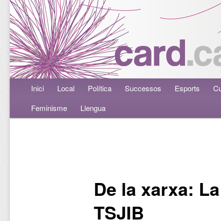
Menú principal
Inici
Aneu al contingut principal
Aneu al contingut secundari
Local
Política
Successos
Esports
Cu
Feminisme
Llengua
Navegació per les entrades
De la xarxa: La
TSJIB