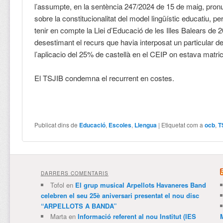
l’assumpte, en la sentència 247/2024 de 15 de maig, pron
sobre la constitucionalitat del model lingüístic educatiu, pe
tenir en compte la Llei d’Educació de les Illes Balears de 2
desestimant el recurs que havia interposat un particular 
l’aplicacio del 25% de castellà en el CEIP on estava matricul
El TSJIB condemna el recurrent en costes.
Publicat dins de
Educació
,
Escoles
,
Llengua
|
Etiquetat com a
ocb
,
T
DARRERS COMENTARIS
Tofol
en
El grup musical Arpellots Havaneres Band
celebren el seu 25è aniversari presentat el nou disc
“ARPELLOTS A BANDA”
Marta
en
Informació referent al nou Institut (IES