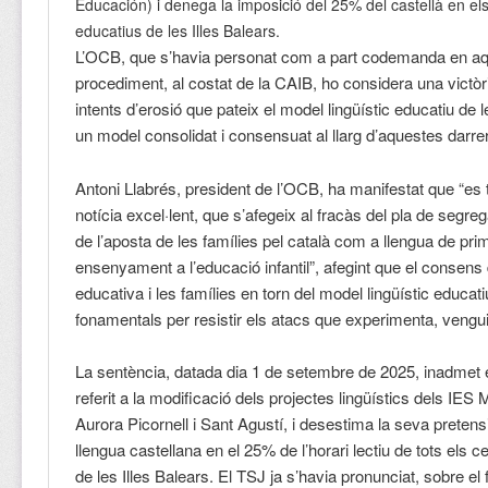
Educación) i denega la imposició del 25% del castellà en el
educatius de les Illes Balears.
L’OCB, que s’havia personat com a part codemanda en a
procediment, al costat de la CAIB, ho considera una victòr
intents d’erosió que pateix el model lingüístic educatiu de l
un model consolidat i consensuat al llarg d’aquestes darr
Antoni Llabrés, president de l’OCB, ha manifestat que “es 
notícia excel·lent, que s’afegeix al fracàs del pla de segrega
de l’aposta de les famílies pel català com a llengua de pri
ensenyament a l’educació infantil”, afegint que el consens
educativa i les famílies en torn del model lingüístic educati
fonamentals per resistir els atacs que experimenta, vengu
La sentència, datada dia 1 de setembre de 2025, inadmet e
referit a la modificació dels projectes lingüístics dels IE
Aurora Picornell i Sant Agustí, i desestima la seva pretens
llengua castellana en el 25% de l’horari lectiu de tots els c
de les Illes Balears. El TSJ ja s’havia pronunciat, sobre el