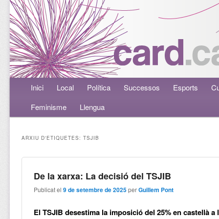
Menú principal
Inici
Aneu al contingut principal
Aneu al contingut secundari
Local
Política
Successos
Esports
Cu
Feminisme
Llengua
ARXIU D'ETIQUETES:
TSJIB
De la xarxa: La decisió del TSJIB
Publicat el
9 de setembre de 2025
per
Guillem Pont
El TSJIB desestima la imposició del 25% en castellà a 