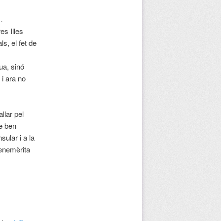
…
es Illes
ls, el fet de
ua, sinó
 i ara no
llar pel
e ben
ular i a la
benemèrita