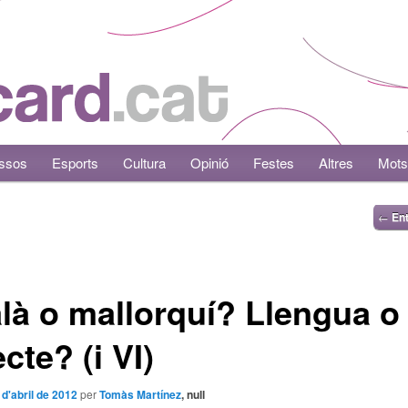
ssos
Esports
Cultura
Opinió
Festes
Altres
Mots
←
Ent
là o mallorquí? Llengua o
ecte? (i VI)
 d'abril de 2012
per
Tomàs Martínez
, null