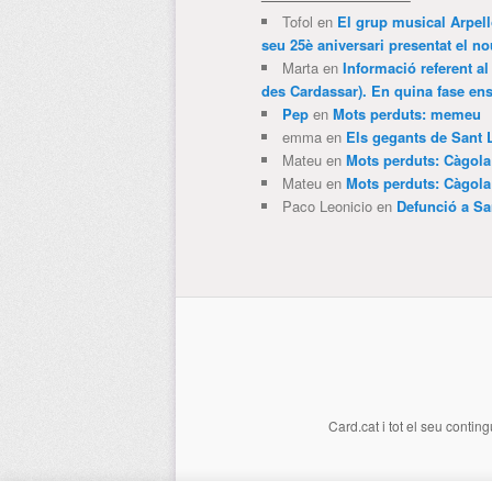
Tofol
en
El grup musical Arpel
seu 25è aniversari presentat el
Marta
en
Informació referent al
des Cardassar). En quina fase e
Pep
en
Mots perduts: memeu
emma
en
Els gegants de Sant 
Mateu
en
Mots perduts: Càgol
Mateu
en
Mots perduts: Càgol
Paco Leonicio
en
Defunció a Sa
Card.cat
i tot el seu conting