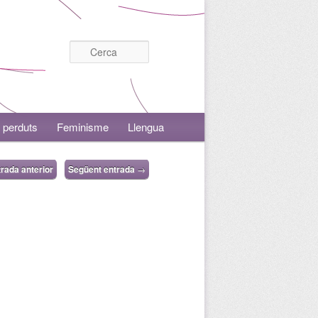
Cerca
 perduts
Feminisme
Llengua
rada anterior
Següent entrada
→