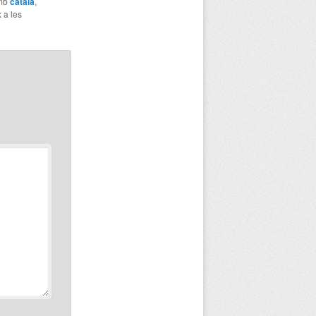
amb
català
,
x a les