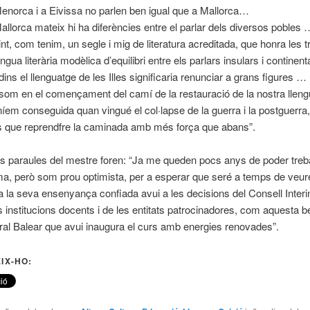
enorca i a Eivissa no parlen ben igual que a Mallorca…
allorca mateix hi ha diferències entre el parlar dels diversos pobles 
nt, com tenim, un segle i mig de literatura acreditada, que honra les tr
gua literària modèlica d’equilibri entre els parlars insulars i continenta
ins el llenguatge de les Illes significaria renunciar a grans figures …
som en el començament del camí de la restauració de la nostra lleng
eníem conseguida quan vingué el col·lapse de la guerra i la postguerra,
que reprendfre la caminada amb més força que abans”.
s paraules del mestre foren: “Ja me queden pocs anys de poder treba
ma, però som prou optimista, per a esperar que seré a temps de veur
la seva ensenyança confiada avui a les decisions del Consell Interins
s institucions docents i de les entitats patrocinadores, com aquesta 
ral Balear que avui inaugura el curs amb energies renovades”.
IX-HO: