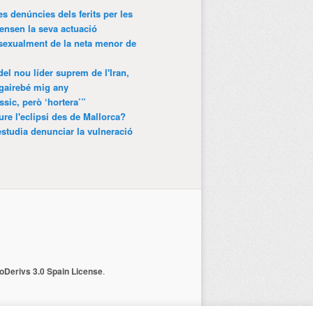
es denúncies dels ferits per les
ensen la seva actuació
 sexualment de la neta menor de
 del nou líder suprem de l'Iran,
gairebé mig any
ssic, però ‘hortera’”
ure l'eclipsi des de Mallorca?
estudia denunciar la vulneració
Derivs 3.0 Spain License
.