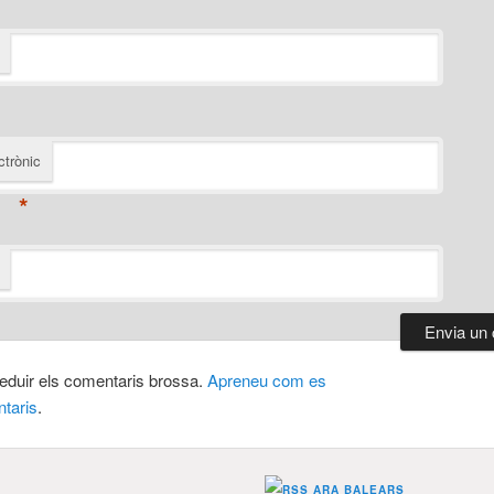
ctrònic
*
 reduir els comentaris brossa.
Apreneu com es
taris
.
ARA BALEARS