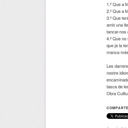
1.º Que a M
2.º Que a M
3.º Que teni
amb una llen
tancar-nos d
4.º Que no 
que ja la t
manca més 
Les darrere
nostre idio
encaminada 
tasca de le
Obra Culltu
COMPARTE