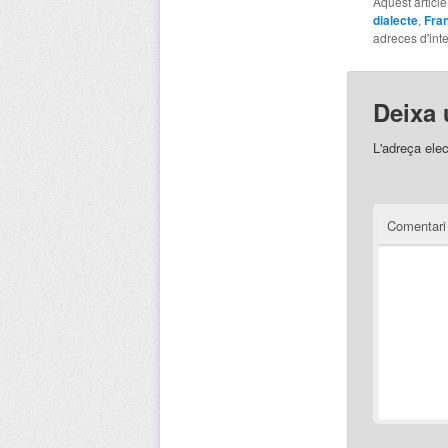
Aquest articl
dialecte
,
Fran
adreces d'inte
Deixa 
L'adreça elec
Comentar