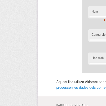
Nom
*
Correu ele
Lloc web
Aquest lloc utilitza Akismet per
processen les dades dels comen
DARRERS COMENTARIS