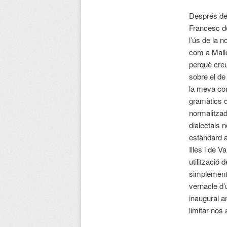
Després de 
Francesc de 
l’ús de la n
com a Mallo
perquè creu
sobre el de 
la meva con
gramàtics de
normalitzad
dialectals n
estàndard a
Illes i de 
utilització 
simplement,
vernacle d’
inaugural a
limitar-nos