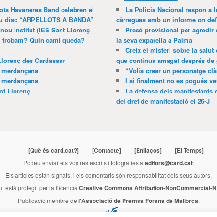
lots Havaneres Band celebren el
La Policia Nacional respon a l
 nou disc “ARPELLOTS A BANDA”
càrregues amb un informe on def
 nou Institut (IES Sant Llorenç
Presó provisional per agredir
ns trobam? Quin camí queda?
la seva exparella a Palma
Creix el misteri sobre la salut
Llorenç des Cardassar
que continua amagat després de 
a merdançana
“Volia crear un personatge clà
a merdançana
I si finalment no es pogués ve
nt Llorenç
La defensa dels manifestants 
del dret de manifestació el 26-J
[Què és card.cat?]
[Contacte]
[Enllaços]
[El Temps]
Podeu enviar els vostres escrits i fotografies a
editors@card.cat
.
Els articles estan signats, i els comentaris són responsabilitat dels seus autors.
ut està protegit per la llicencia
Creative Commons Attribution-NonCommercial-No
Publicació membre de
l'Associació de Premsa Forana de Mallorca
.