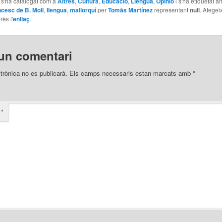
e s'ha catalogat com a
Altres
,
Cultura
,
Educació
,
Llengua
,
Opinió
i s'ha etiquetat 
cesc de B. Moll
,
llengua
,
mallorquí
per
Tomàs Martínez
representant
null
. Afegei
rès l'
enllaç
.
un comentari
trònica no es publicarà.
Els camps necessaris estan marcats amb
*
i
*