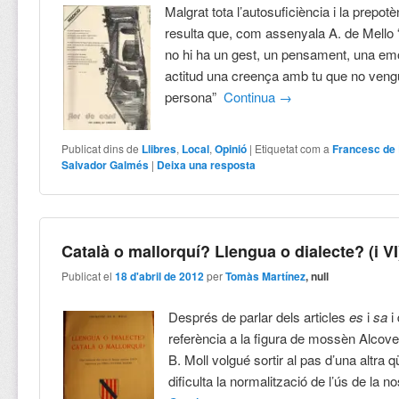
Malgrat tota l’autosuficiència i la prepot
resulta que, com assenyala A. de Mello
no hi ha un gest, un pensament, una em
actitud una creença amb tu que no vengu
persona”
Continua
→
Publicat dins de
Llibres
,
Local
,
Opinió
|
Etiquetat com a
Francesc de 
Salvador Galmés
|
Deixa una resposta
Català o mallorquí? Llengua o dialecte? (i VI
Publicat el
18 d'abril de 2012
per
Tomàs Martínez
, null
Després de parlar dels articles
es
i
sa
i 
referència a la figura de mossèn Alcov
B. Moll volgué sortir al pas d’una altra 
dificulta la normalització de l’ús de la no