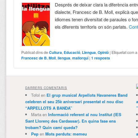
Després de deixar clara la diferència entre
dialecte, Francesc de B. Moll, explicà que
idiomes tenen diversitat de paraules o f
els diferents territoris on són parlats.
Con
Publicat dins de
Cultura
,
Educació
,
Llengua
,
Opinió
|
Etiquetat com a
Francesc de B. Moll
,
llengua
,
mallorquí
|
1
resposta
DARRERS COMENTARIS
Tofol
en
El grup musical Arpellots Havaneres Band
celebren el seu 25è aniversari presentat el nou disc
“ARPELLOTS A BANDA”
Marta
en
Informació referent al nou Institut (IES
Sant Llorenç des Cardassar). En quina fase ens
trobam? Quin camí queda?
Pep
en
Mots perduts: memeu