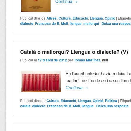
Continua
→
Publicat dins de
Altres
,
Cultura
,
Educació
,
Llengua
,
Opinió
|
Etiquet
dialecte
,
Francesc de B. Moll
,
llengua
,
mallorquí
|
Deixa una respos
Català o mallorquí? Llengua o dialecte? (V)
Publicat el
17 d'abril de 2012
per
Tomàs Martínez
, null
En l’escrit anterior havíem deixat a
parlant de l’ús de
es
i
sa
en lloc 
Continua
→
Publicat dins de
Cultura
,
Educació
,
Llengua
,
Opinió
,
Política
|
Etique
català
,
dialecte
,
Francesc de B. Moll
,
llengua
|
Deixa una resposta