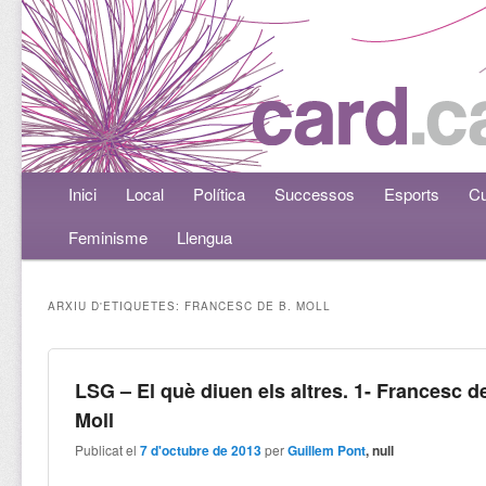
Menú principal
Inici
Aneu al contingut principal
Aneu al contingut secundari
Local
Política
Successos
Esports
Cu
Feminisme
Llengua
ARXIU D'ETIQUETES:
FRANCESC DE B. MOLL
LSG – El què diuen els altres. 1- Francesc d
Moll
Publicat el
7 d'octubre de 2013
per
Guillem Pont
, null