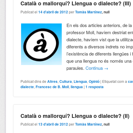
Català o mallorquí? Llengua o dialecte? (III)
Publicat el
14 d'abril de 2012
per
Tomàs Martínez
, null
En els dos articles anteriors, de l
professor Moll, havíem destriat ent
dialecte, havíem vist que la utilitz
diferents a diversos indrets no im
l’existència de diferents llengües
que una llengua no és només una c
paraules.
Continua
→
Publicat dins de
Altres
,
Cultura
,
Llengua
,
Opinió
|
Etiquetat com a
ca
dialecte
,
Francesc de B. Moll
,
llengua
|
1
resposta
Català o mallorquí? Llengua o dialecte? (II)
Publicat el
13 d'abril de 2012
per
Tomàs Martínez
, null