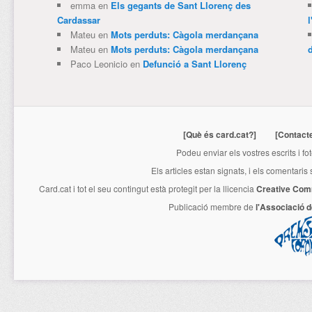
emma
en
Els gegants de Sant Llorenç des
Cardassar
l
Mateu
en
Mots perduts: Càgola merdançana
Mateu
en
Mots perduts: Càgola merdançana
Paco Leonicio
en
Defunció a Sant Llorenç
[Què és card.cat?]
[Contact
Podeu enviar els vostres escrits i fo
Els articles estan signats, i els comentaris
Card.cat
i tot el seu contingut està protegit per la llicencia
Creative Com
Publicació membre de
l'Associació 