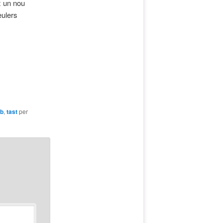
x un nou
ulers
b
,
tast
per