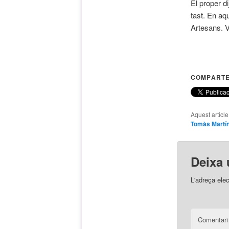
El proper d
tast. En a
Artesans. V
COMPARTE
Aquest articl
Tomàs Martí
Deixa 
L'adreça elec
Comentar