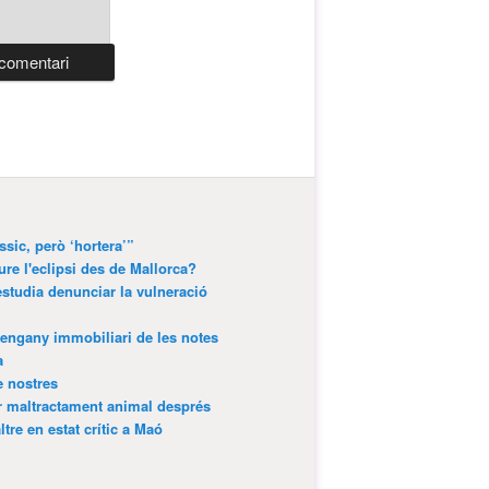
ssic, però ‘hortera’”
ure l'eclipsi des de Mallorca?
estudia denunciar la vulneració
’engany immobiliari de les notes
a
e nostres
r maltractament animal després
tre en estat crític a Maó