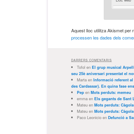
Aquest lloc utilitza Akismet per
processen les dades dels comen
DARRERS COMENTARIS
Tofol
en
El grup musical Arpel
seu 25è aniversari presentat el
Marta
en
Informació referent al
des Cardassar). En quina fase e
Pep
en
Mots perduts: memeu
emma
en
Els gegants de Sant 
Mateu
en
Mots perduts: Càgol
Mateu
en
Mots perduts: Càgol
Paco Leonicio
en
Defunció a Sa