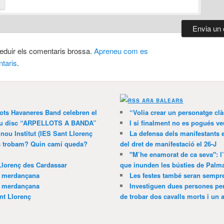
 reduir els comentaris brossa.
Apreneu com es
taris
.
ARA BALEARS
lots Havaneres Band celebren el
“Volia crear un personatge clà
 nou disc “ARPELLOTS A BANDA”
I si finalment no es pogués ve
 nou Institut (IES Sant Llorenç
La defensa dels manifestants 
ns trobam? Quin camí queda?
del dret de manifestació el 26-J
"M’he enamorat de ca seva": l
Llorenç des Cardassar
que inunden les bústies de Palm
a merdançana
Les festes també seran sempr
a merdançana
Investiguen dues persones pe
nt Llorenç
de trobar dos cavalls morts i un al