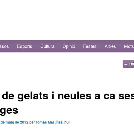
ssos
Esports
Cultura
Opinió
Festes
Altres
Mots
←
Ent
 de gelats i neules a ca se
ges
 de maig de 2012
per
Tomàs Martínez
, null