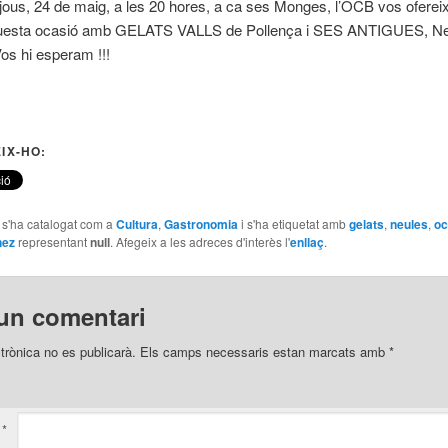
ijous, 24 de maig, a les 20 hores, a ca ses Monges, l’OCB vos oferei
questa ocasió amb GELATS VALLS de Pollença i SES ANTIGUES, Ne
os hi esperam !!!
IX-HO:
e s'ha catalogat com a
Cultura
,
Gastronomia
i s'ha etiquetat amb
gelats
,
neules
,
oc
nez
representant
null
. Afegeix a les adreces d'interès l'
enllaç
.
un comentari
trònica no es publicarà.
Els camps necessaris estan marcats amb
*
i
*