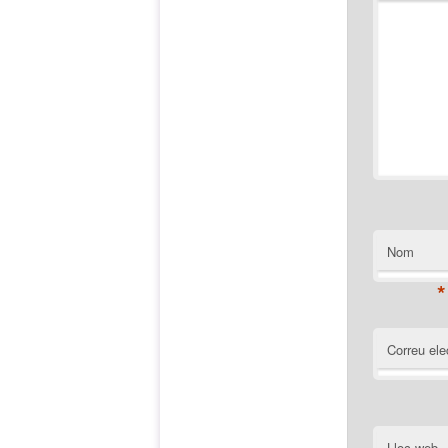
Nom
*
Correu ele
Lloc web