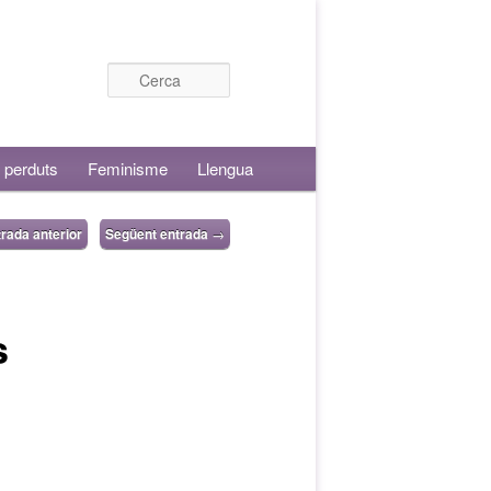
Cerca
 perduts
Feminisme
Llengua
rada anterior
Següent entrada
→
s