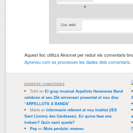
*
Lloc web
Aquest lloc utilitza Akismet per reduir els comentaris br
Apreneu com es processen les dades dels comentaris
.
DARRERS COMENTARIS
Tofol
en
El grup musical Arpellots Havaneres Band
celebren el seu 25è aniversari presentat el nou disc
“ARPELLOTS A BANDA”
Marta
en
Informació referent al nou Institut (IES
Sant Llorenç des Cardassar). En quina fase ens
trobam? Quin camí queda?
Pep
en
Mots perduts: memeu