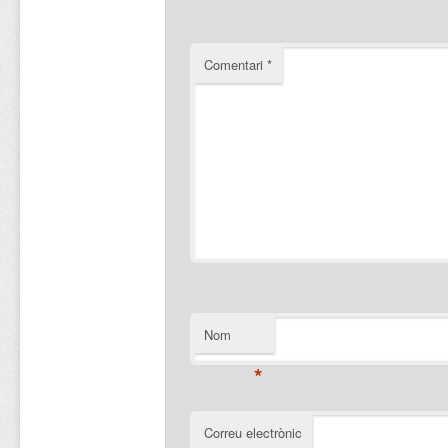
Comentari
*
Nom
*
Correu electrònic