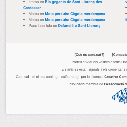
emma
en
Els gegants de Sant Llorenç des
v
Cardassar
Mateu
en
Mots perduts: Càgola merdançana
Mateu
en
Mots perduts: Càgola merdançana
Paco Leonicio
en
Defunció a Sant Llorenç
[Què és card.cat?]
[Contact
Podeu enviar els vostres escrits i fo
Els articles estan signats, i els comentaris
Card.cat
i tot el seu contingut està protegit per la llicencia
Creative Com
Publicació membre de
l'Associació 