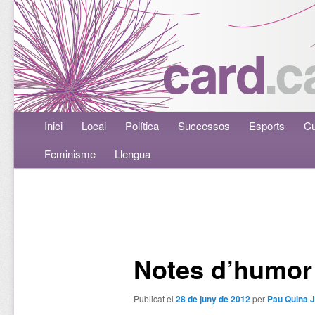
Menú principal
Inici
Aneu al contingut principal
Aneu al contingut secundari
Local
Política
Successos
Esports
Cu
Feminisme
Llengua
Navegació per les entrades
Notes d’humor
Publicat el
28 de juny de 2012
per
Pau Quina 