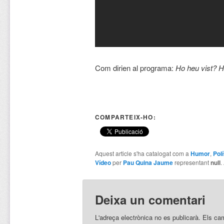
Com dirien al programa:
Ho heu vist? 
COMPARTEIX-HO:
Aquest article s'ha catalogat com a
Humor
,
Polí
Vídeo
per
Pau Quina Jaume
representant
null
.
Deixa un comentari
L'adreça electrònica no es publicarà.
Els ca