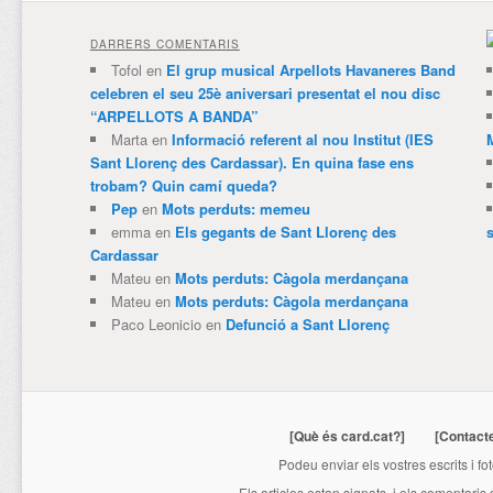
DARRERS COMENTARIS
Tofol
en
El grup musical Arpellots Havaneres Band
celebren el seu 25è aniversari presentat el nou disc
“ARPELLOTS A BANDA”
Marta
en
Informació referent al nou Institut (IES
Sant Llorenç des Cardassar). En quina fase ens
trobam? Quin camí queda?
Pep
en
Mots perduts: memeu
emma
en
Els gegants de Sant Llorenç des
Cardassar
Mateu
en
Mots perduts: Càgola merdançana
Mateu
en
Mots perduts: Càgola merdançana
Paco Leonicio
en
Defunció a Sant Llorenç
[Què és card.cat?]
[Contact
Podeu enviar els vostres escrits i fo
Els articles estan signats, i els comentaris