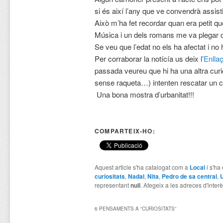
si és així l’any que ve convendrà assist
Això m’ha fet recordar quan era petit 
Música i un dels romans me va plegar de
Se veu que l’edat no els ha afectat i no 
Per corraborar la notícía us deix l’
Enllaç
passada veureu que hi ha una altra curi
sense raqueta…) intenten rescatar un 
Una bona mostra d’urbanitat!!!
COMPARTEIX-HO:
Aquest article s'ha catalogat com a
Local
i s'ha
curiositats
,
Nadal
,
Nita
,
Pedro de sa central
,
representant
null
. Afegeix a les adreces d'interès
6 PENSAMENTS A “
CURIOSITATS
”