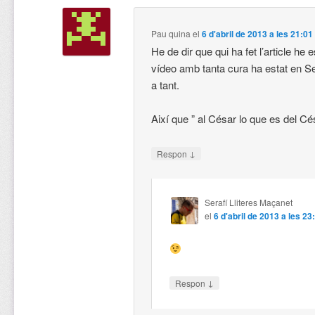
Pau quina
el
6 d'abril de 2013 a les 21:01
He de dir que qui ha fet l’article he e
vídeo amb tanta cura ha estat en Ser
a tant.
Així que ” al César lo que es del Cé
↓
Respon
Serafí Lliteres Maçanet
el
6 d'abril de 2013 a les 23
↓
Respon