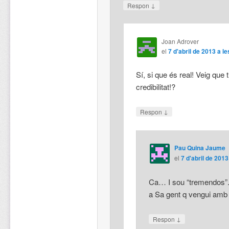
↓
Respon
Joan Adrover
el
7 d'abril de 2013 a l
Sí, si que és real! Veig que 
credibilitat!?
↓
Respon
Pau Quina Jaume
el
7 d'abril de 2013
Ca… I sou “tremendos”.
a Sa gent q vengui amb
↓
Respon