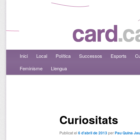
Menú principal
Inici
Aneu al contingut principal
Aneu al contingut secundari
Local
Política
Successos
Esports
Cu
Feminisme
Llengua
Navegació per les entrades
Curiositats
Publicat el
6 d'abril de 2013
per
Pau Quina Ja