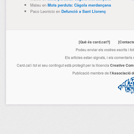
Mateu
en
Mots perduts: Càgola merdançana
Paco Leonicio
en
Defunció a Sant Llorenç
[Què és card.cat?]
[Contact
Podeu enviar els vostres escrits i fo
Els articles estan signats, i els comentaris
Card.cat
i tot el seu contingut està protegit per la llicencia
Creative Com
Publicació membre de
l'Associació 