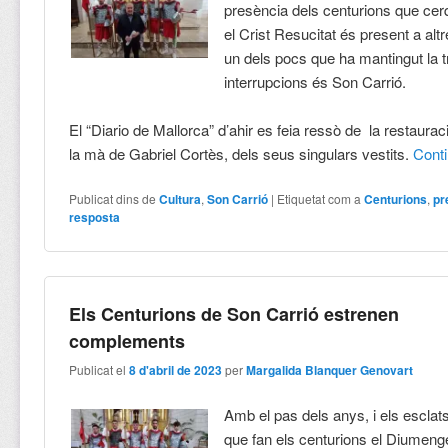
presència dels centurions que ce
el Crist Resucitat és present a alt
un dels pocs que ha mantingut la 
interrupcions és Son Carrió.
El “Diario de Mallorca” d’ahir es feia ressò de la restaurac
la mà de Gabriel Cortès, dels seus singulars vestits.
Cont
Publicat dins de
Cultura
,
Son Carrió
|
Etiquetat com a
Centurions
,
p
resposta
Els Centurions de Son Carrió estrenen
complements
Publicat el
8 d'abril de 2023
per
Margalida Blanquer Genovart
Amb el pas dels anys, i els esclat
que fan els centurions el Diumen