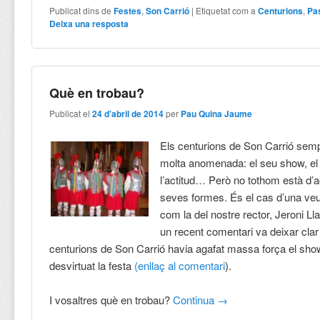
Publicat dins de
Festes
,
Son Carrió
|
Etiquetat com a
Centurions
,
Pa
Deixa una resposta
Què en trobau?
Publicat el
24 d'abril de 2014
per
Pau Quina Jaume
Els centurions de Son Carrió sem
molta anomenada: el seu show, el
l’actitud… Però no tothom està d’
seves formes. És el cas d’una veu
com la del nostre rector, Jeroni L
un recent comentari va deixar clar
centurions de Son Carrió havia agafat massa força el show
desvirtuat la festa
(enllaç al comentari
).
I vosaltres què en trobau?
Continua
→