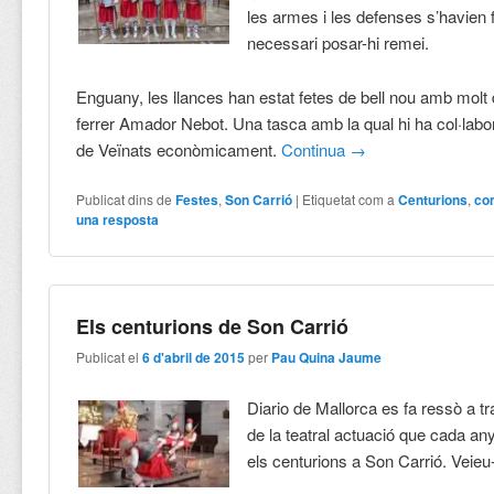
les armes i les defenses s’havien f
necessari posar-hi remei.
Enguany, les llances han estat fetes de bell nou amb molt 
ferrer Amador Nebot. Una tasca amb la qual hi ha col·labor
de Veïnats econòmicament.
Continua
→
Publicat dins de
Festes
,
Son Carrió
|
Etiquetat com a
Centurions
,
co
una resposta
Els centurions de Son Carrió
Publicat el
6 d'abril de 2015
per
Pau Quina Jaume
Diario de Mallorca es fa ressò a t
de la teatral actuació que cada an
els centurions a Son Carrió. Veieu