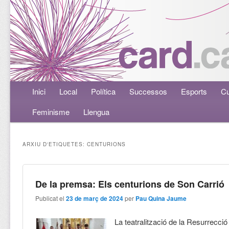
Menú principal
Inici
Aneu al contingut principal
Aneu al contingut secundari
Local
Política
Successos
Esports
Cu
Feminisme
Llengua
ARXIU D'ETIQUETES:
CENTURIONS
De la premsa: Els centurions de Son Carrió
Publicat el
23 de març de 2024
per
Pau Quina Jaume
La teatralització de la Resurrecci