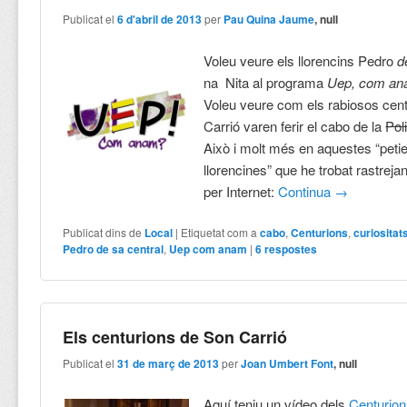
Publicat el
6 d'abril de 2013
per
Pau Quina Jaume
, null
Voleu veure els llorencins Pedro
d
na Nita al programa
Uep, com a
Voleu veure com els rabiosos cen
Carrió varen ferir el cabo de la
Pol
Això i molt més en aquestes “petie
llorencines” que he trobat rastreja
per Internet:
Continua
→
Publicat dins de
Local
|
Etiquetat com a
cabo
,
Centurions
,
curiositat
Pedro de sa central
,
Uep com anam
|
6
respostes
Els centurions de Son Carrió
Publicat el
31 de març de 2013
per
Joan Umbert Font
, null
Aquí teniu un vídeo dels
Centurio