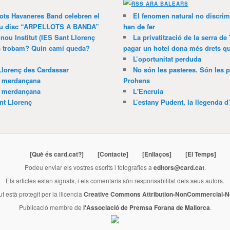
ARA BALEARS
lots Havaneres Band celebren el
El fenomen natural no discrim
 nou disc “ARPELLOTS A BANDA”
han de fer
 nou Institut (IES Sant Llorenç
La privatització de la serra de
ns trobam? Quin camí queda?
pagar un hotel dona més drets que
L’oportunitat perduda
Llorenç des Cardassar
No són les pasteres. Són les p
a merdançana
Prohens
a merdançana
L'Encruia
nt Llorenç
L’estany Pudent, la llegenda d
[Què és card.cat?]
[Contacte]
[Enllaços]
[El Temps]
Podeu enviar els vostres escrits i fotografies a
editors@card.cat
.
Els articles estan signats, i els comentaris són responsabilitat dels seus autors.
ut està protegit per la llicencia
Creative Commons Attribution-NonCommercial-No
Publicació membre de
l'Associació de Premsa Forana de Mallorca
.