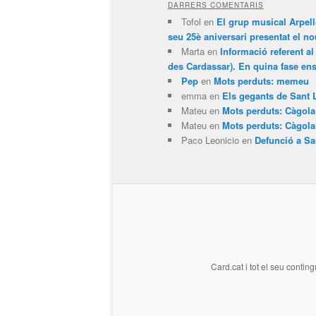
DARRERS COMENTARIS
Tofol
en
El grup musical Arpel
seu 25è aniversari presentat el
Marta
en
Informació referent al
des Cardassar). En quina fase e
Pep
en
Mots perduts: memeu
emma
en
Els gegants de Sant 
Mateu
en
Mots perduts: Càgol
Mateu
en
Mots perduts: Càgol
Paco Leonicio
en
Defunció a Sa
Card.cat
i tot el seu conting