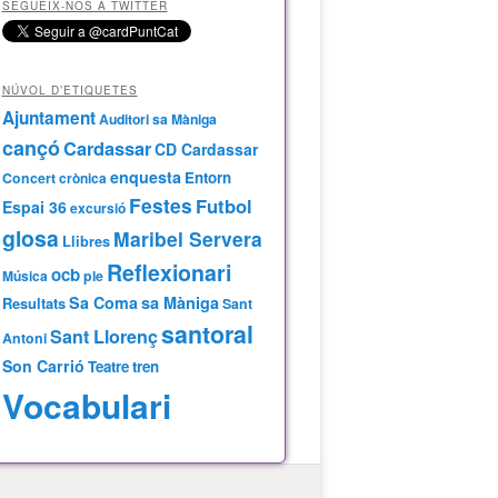
SEGUEIX-NOS A TWITTER
NÚVOL D’ETIQUETES
Ajuntament
Auditori sa Màniga
cançó
Cardassar
CD Cardassar
enquesta
Entorn
Concert
crònica
Festes
Futbol
Espai 36
excursió
glosa
Maribel Servera
Llibres
Reflexionari
ocb
Música
ple
Sa Coma
sa Màniga
Resultats
Sant
santoral
Sant Llorenç
Antoni
Son Carrió
Teatre
tren
Vocabulari