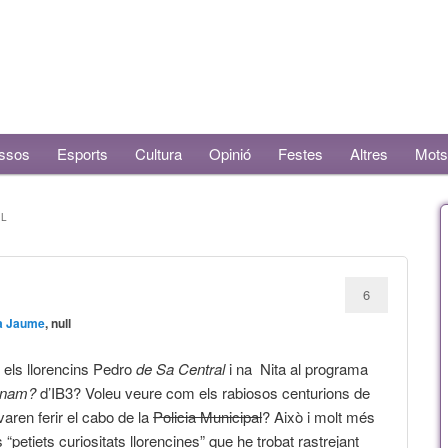
ssos
Esports
Cultura
Opinió
Festes
Altres
Mots
AL
6
a Jaume
, null
 els llorencins Pedro
de Sa Central
i na Nita al programa
anam?
d’IB3? Voleu veure com els rabiosos centurions de
aren ferir el cabo de la
Policia Municipal
? Això i molt més
“petiets curiositats llorencines” que he trobat rastrejant