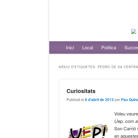
Menú principal
Inici
Aneu al contingut principal
Aneu al contingut secundari
Local
Política
Succe
ARXIU D'ETIQUETES:
PEDRO DE SA CENTR
Curiositats
Publicat el
6 d'abril de 2013
per
Pau Quin
Voleu veure
Uep, com 
Son Carrió v
en aquestes 