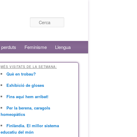
Cerca
 perduts
Feminisme
Llengua
MÉS VISITATS DE LA SETMANA:
Què en trobau?
Exhibició de gloses
Fins aquí hem arribat!
Per la berena, caragols
homeopàtics
Finlàndia. El millor sistema
educatiu del món