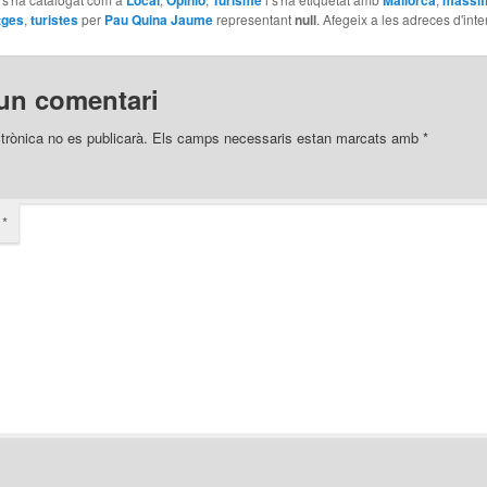
tges
,
turistes
per
Pau Quina Jaume
representant
null
. Afegeix a les adreces d'inter
un comentari
trònica no es publicarà.
Els camps necessaris estan marcats amb
*
i
*