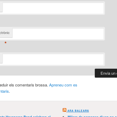
ctrònic
*
 reduir els comentaris brossa.
Apreneu com es
taris
.
ARA BALEARS
lots Havaneres Band celebren el
Milers de persones diuen no a l