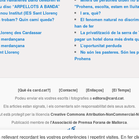
 nou disc “ARPELLOTS A BANDA”
"Prohens, escolta, estam en lluit
 nou Institut (IES Sant Llorenç
I ara, què?
ns trobam? Quin camí queda?
El fenomen natural no discrim
han de fer
Llorenç des Cardassar
La privatització de la serra de
a merdançana
pagar un hotel dona més drets que
a merdançana
L’oportunitat perduda
nt Llorenç
No són les pasteres. Són les p
Prohens
[Què és card.cat?]
[Contacte]
[Enllaços]
[El Temps]
Podeu enviar els vostres escrits i fotografies a
editors@card.cat
.
Els articles estan signats, i els comentaris són responsabilitat dels seus autors.
ut està protegit per la llicencia
Creative Commons Attribution-NonCommercial-No
Publicació membre de
l'Associació de Premsa Forana de Mallorca
.
rellevant recordant les vostres preferències i repetint visites. En fer cli