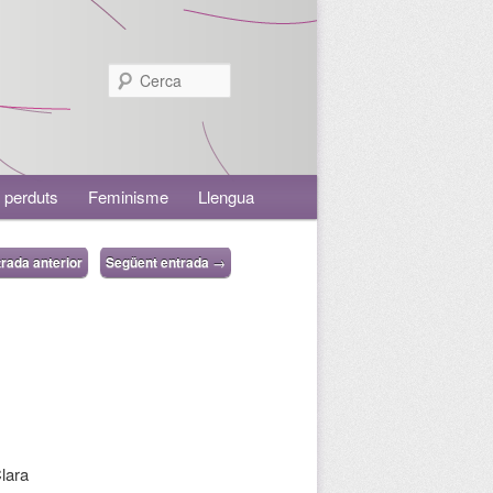
Cerca
 perduts
Feminisme
Llengua
rada anterior
Següent entrada
→
Clara