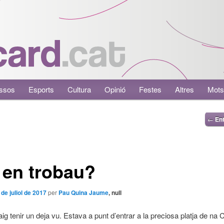
ssos
Esports
Cultura
Opinió
Festes
Altres
Mots
←
Ent
 en trobau?
 de juliol de 2017
per
Pau Quina Jaume
, null
vaig tenir un deja vu. Estava a punt d’entrar a la preciosa platja de na 