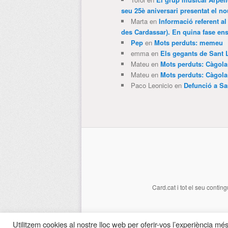
seu 25è aniversari presentat el
Marta
en
Informació referent al
des Cardassar). En quina fase e
Pep
en
Mots perduts: memeu
emma
en
Els gegants de Sant 
Mateu
en
Mots perduts: Càgol
Mateu
en
Mots perduts: Càgol
Paco Leonicio
en
Defunció a Sa
Card.cat
i tot el seu conting
Utilitzem cookies al nostre lloc web per oferir-vos l’experiència més 