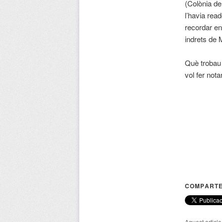
(Colònia de
l’havia rea
recordar en
indrets de 
Què trobau
vol fer not
COMPARTE
Aquest articl