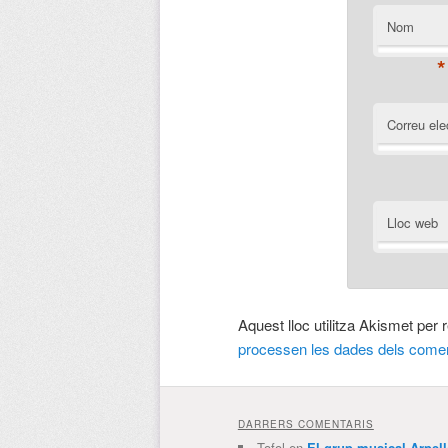
Nom
*
Correu ele
Lloc web
Aquest lloc utilitza Akismet per
processen les dades dels comen
DARRERS COMENTARIS
Tofol
en
El grup musical Arpel