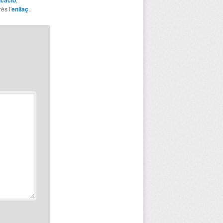
ès l'
enllaç
.