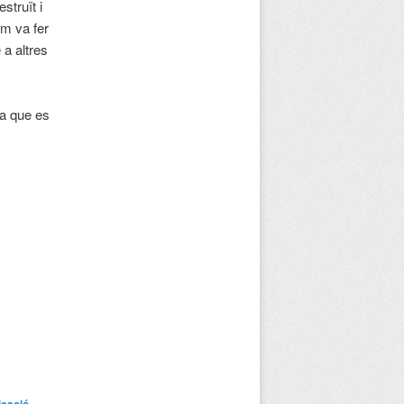
struït i
em va fer
 a altres
a que es
icació
,