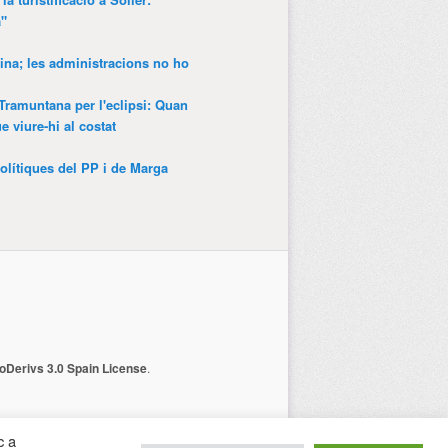
a"
ina; les administracions no ho
 Tramuntana per l'eclipsi: Quan
 viure-hi al costat
olítiques del PP i de Marga
Derivs 3.0 Spain License
.
c a