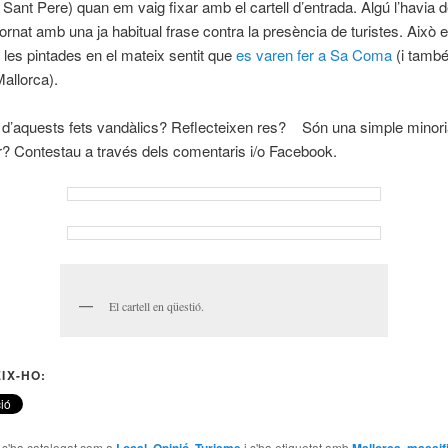
 Sant Pere) quan em vaig fixar amb el cartell d’entrada. Algú l’havia de
dornat amb una ja habitual frase contra la presència de turistes. Això 
 les pintades en el mateix sentit que
es varen fer a Sa Coma
(i també
Mallorca).
 d’aquests fets vandàlics? Reflecteixen res? Són una simple minori
ar? Contestau a través dels comentaris i/o Facebook.
El cartell en qüestió.
IX-HO:
e s'ha catalogat com a
Local
,
Opinió
,
Turisme
i s'ha etiquetat amb
Mallorca
,
massif