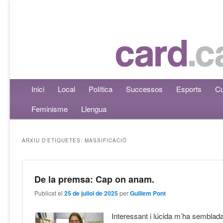
Menú principal
Inici
Aneu al contingut principal
Aneu al contingut secundari
Local
Política
Successos
Esports
Cu
Feminisme
Llengua
ARXIU D'ETIQUETES:
MASSIFICACIÓ
De la premsa: Cap on anam.
Publicat el
25 de juliol de 2025
per
Guillem Pont
Interessant i lúcida m’ha semblada