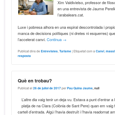
Xim Valdivielso, professor de filos
en una entrevista de Jaume Perell
l’arabalears.cat.
Luxe i pobresa alhora en una espiral descontrolada i propic
manca de decisions polítiques (ni dretes ni esquerres) que
l’accelerat canvi.
Continua
→
Publicat dins de
Entrevistes
,
Turisme
|
Etiquetat com a
Canvi
,
massi
resposta
Què en trobau?
Publicat el
26 de juliol de 2017
per
Pau Quina Jaume
, null
L’altre dia vaig tenir un deja vu. Estava a punt d’entrar a
platja de na Clara (Colònia de Sant Pere) quan em vaig 
cartell d’entrada. Algú l’havia destruït i l’havia readornat a