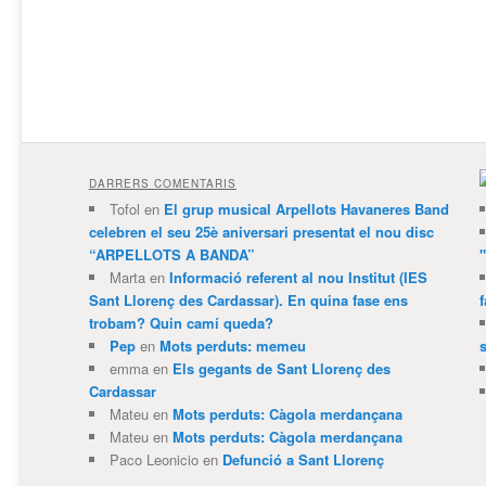
DARRERS COMENTARIS
Tofol
en
El grup musical Arpellots Havaneres Band
celebren el seu 25è aniversari presentat el nou disc
“ARPELLOTS A BANDA”
Marta
en
Informació referent al nou Institut (IES
Sant Llorenç des Cardassar). En quina fase ens
trobam? Quin camí queda?
Pep
en
Mots perduts: memeu
emma
en
Els gegants de Sant Llorenç des
Cardassar
Mateu
en
Mots perduts: Càgola merdançana
Mateu
en
Mots perduts: Càgola merdançana
Paco Leonicio
en
Defunció a Sant Llorenç