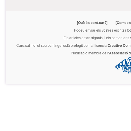
[Què és card.cat?]
[Contact
Podeu enviar els vostres escrits i fo
Els articles estan signats, i els comentaris
Card.cat
i tot el seu contingut està protegit per la llicencia
Creative Com
Publicació membre de
l'Associació 