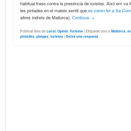
habitual frase contra la presència de turistes. Això em va 
les pintades en el mateix sentit que
es varen fer a Sa Co
altres indrets de Mallorca).
Continua
→
Publicat dins de
Local
,
Opinió
,
Turisme
|
Etiquetat com a
Mallorca
,
ma
pintades
,
platges
,
turistes
|
Deixa una resposta