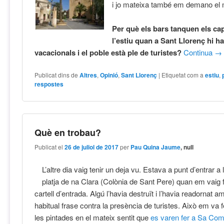
i jo mateixa també em demano el 
Per què els bars tanquen els c
l’estiu quan a Sant Llorenç hi h
vacacionals i el poble està ple de turistes?
Continua
→
Publicat dins de
Altres
,
Opinió
,
Sant Llorenç
|
Etiquetat com a
estiu
,
respostes
Què en trobau?
Publicat el
26 de juliol de 2017
per
Pau Quina Jaume
, null
L’altre dia vaig tenir un deja vu. Estava a punt d’entrar a
platja de na Clara (Colònia de Sant Pere) quan em vaig 
cartell d’entrada. Algú l’havia destruït i l’havia readornat a
habitual frase contra la presència de turistes. Això em va 
les pintades en el mateix sentit que
es varen fer a Sa Co