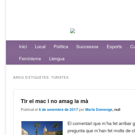
Menú principal
Inici
Aneu al contingut principal
Aneu al contingut secundari
Local
Política
Successos
Esports
Cu
Feminisme
Llengua
ARXIU D'ETIQUETES:
TURISTES
Tir el mac i no amag la mà
Publicat el
6 de setembre de 2017
per
Maria Domenge
, null
El comentari que m’ha fet arribar g
pregunta que m’han fet molts de c