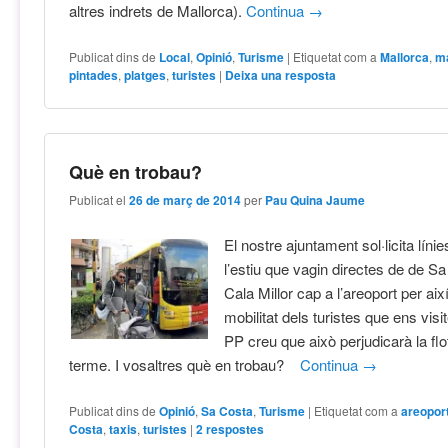
altres indrets de Mallorca).
Continua
→
Publicat dins de
Local
,
Opinió
,
Turisme
|
Etiquetat com a
Mallorca
,
ma
pintades
,
platges
,
turistes
|
Deixa una resposta
Què en trobau?
Publicat el
26 de març de 2014
per
Pau Quina Jaume
El nostre ajuntament sol·licita líni
l’estiu que vagin directes de de Sa 
Cala Millor cap a l’areoport per així
mobilitat dels turistes que ens visi
PP creu que això perjudicarà la flo
terme. I vosaltres què en trobau?
Continua
→
Publicat dins de
Opinió
,
Sa Costa
,
Turisme
|
Etiquetat com a
areopor
Costa
,
taxis
,
turistes
|
2
respostes