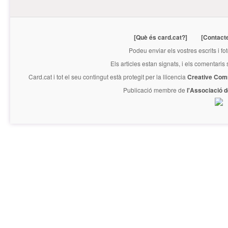
[Què és card.cat?]
[Contact
Podeu enviar els vostres escrits i fo
Els articles estan signats, i els comentaris
Card.cat
i tot el seu contingut està protegit per la llicencia
Creative Com
Publicació membre de
l'Associació 