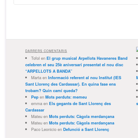
DARRERS COMENTARIS
Tofol
en
El grup musical Arpellots Havaneres Band
celebren el seu 25è aniversari presentat el nou disc
“ARPELLOTS A BANDA”
Marta
en
Informació referent al nou Institut (IES
Sant Llorenç des Cardassar). En quina fase ens
trobam? Quin camí queda?
Pep
en
Mots perduts: memeu
emma
en
Els gegants de Sant Llorenç des
Cardassar
Mateu
en
Mots perduts: Càgola merdançana
Mateu
en
Mots perduts: Càgola merdançana
Paco Leonicio
en
Defunció a Sant Llorenç