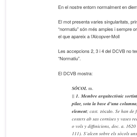
En el nostre entorn normalment en diem
El mot presenta varies singularitats, pr
“normatiu” són més amples i sempre ori
el que apareix a l’Alcopver-Moll
Les accepcions 2, 3 i 4 del DCVB no te
“Normatiu”.
El DCVB mostra:
SÒCOL
m.
||
1.
Membre arquitectònic sortint,
pilar, sota la base d’una columna
element
; cast.
zócalo.
Se han de f
costers ab sas cornises y vases re
o vols y diffinicions,
doc. a. 1620
111).
S’alcen sobre els sòcols un