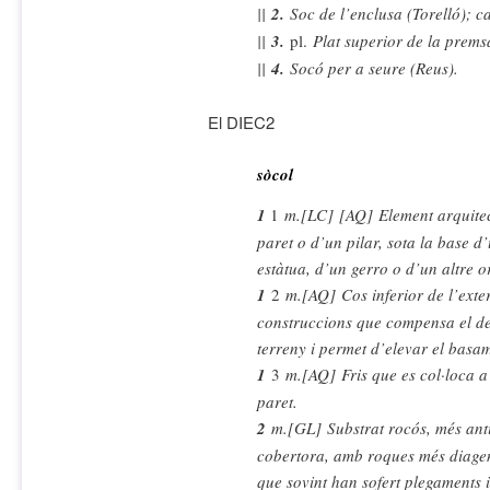
||
2.
Soc de l’enclusa (Torelló); c
||
3.
pl.
Plat superior de la premsa
||
4.
Socó per a seure (Reus).
El DIEC2
sòcol
1
1
m.
[LC]
[AQ]
Element arquitec
paret o d’un pilar, sota la base 
estàtua, d’un gerro o d’un altre 
1
2
m.
[AQ]
Cos inferior de l’exter
construccions que compensa el decl
terreny i permet d’elevar el basam
1
3
m.
[AQ]
Fris que es col·loca a
paret.
2
m.
[GL]
Substrat rocós, més anti
cobertora, amb roques més diagen
que sovint han sofert plegaments i