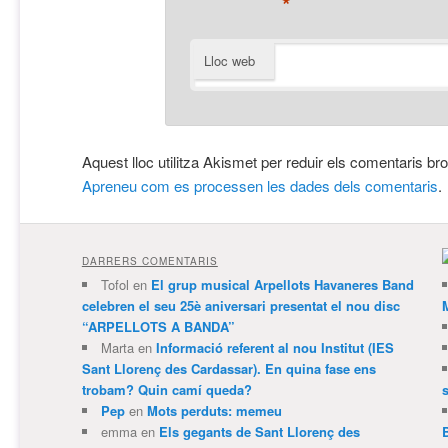
*
Lloc web
Aquest lloc utilitza Akismet per reduir els comentaris br
Apreneu com es processen les dades dels comentaris
.
DARRERS COMENTARIS
Tofol
en
El grup musical Arpellots Havaneres Band
celebren el seu 25è aniversari presentat el nou disc
“ARPELLOTS A BANDA”
Marta
en
Informació referent al nou Institut (IES
Sant Llorenç des Cardassar). En quina fase ens
trobam? Quin camí queda?
Pep
en
Mots perduts: memeu
emma
en
Els gegants de Sant Llorenç des