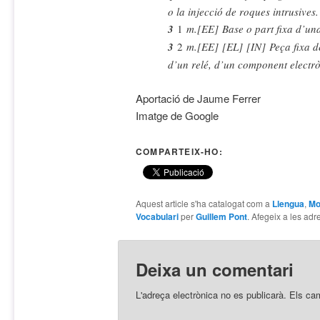
o la injecció de roques intrusives.
3
1
m.
[EE]
Base o part fixa d’un
3
2
m.
[EE]
[EL]
[IN]
Peça fixa d
d’un relé, d’un component electròn
Aportació de Jaume Ferrer
Imatge de Google
COMPARTEIX-HO:
Aquest article s'ha catalogat com a
Llengua
,
Mo
Vocabulari
per
Guillem Pont
. Afegeix a les adre
Deixa un comentari
L'adreça electrònica no es publicarà.
Els ca