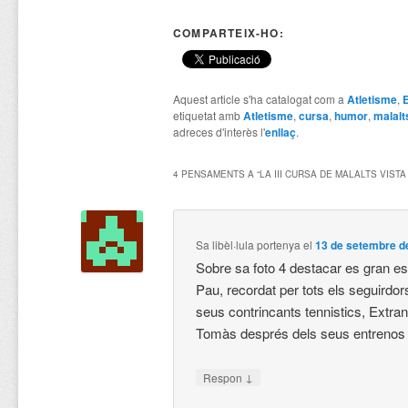
COMPARTEIX-HO:
Aquest article s'ha catalogat com a
Atletisme
,
etiquetat amb
Atletisme
,
cursa
,
humor
,
malalt
adreces d'interès l'
enllaç
.
4 PENSAMENTS A “
LA III CURSA DE MALALTS VISTA
Sa libèl·lula portenya
el
13 de setembre de
Sobre sa foto 4 destacar es gran est
Pau, recordat per tots els seguirdors
seus contrincants tennistics, Extra
Tomàs després dels seus entrenos 
↓
Respon