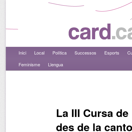
Menú principal
Inici
Aneu al contingut principal
Aneu al contingut secundari
Local
Política
Successos
Esports
Cu
Feminisme
Llengua
Navegació per les entrades
La III Cursa de
des de la canto