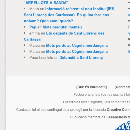
“ARPELLOTS A BANDA”
Marta
en
Informació referent al nou Institut (IES
Sant Llorenç des Cardassar). En quina fase ens
trobam? Quin camí queda?
Pep
en
Mots perduts: memeu
emma
en
Els gegants de Sant Llorenç des
v
Cardassar
Mateu
en
Mots perduts: Càgola merdançana
Mateu
en
Mots perduts: Càgola merdançana
Paco Leonicio
en
Defunció a Sant Llorenç
[Què és card.cat?]
[Contact
Podeu enviar els vostres escrits i fo
Els articles estan signats, i els comentaris
Card.cat
i tot el seu contingut està protegit per la llicencia
Creative Com
Publicació membre de
l'Associació 