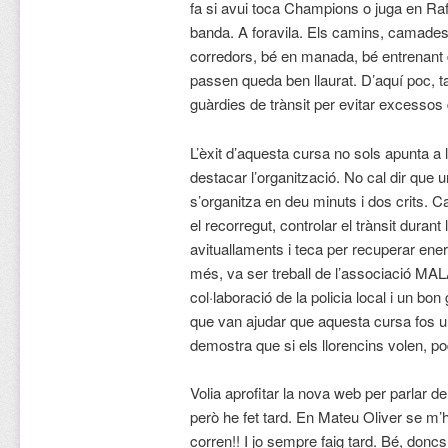
fa si avui toca Champions o juga en Raf
banda. A foravila. Els camins, camades i
corredors, bé en manada, bé entrenant d
passen queda ben llaurat. D’aquí poc, t
guàrdies de trànsit per evitar excessos d
L’èxit d’aquesta cursa no sols apunta a
destacar l’organització. No cal dir que 
s’organitza en deu minuts i dos crits. Ca
el recorregut, controlar el trànsit durant 
avituallaments i teca per recuperar ener
més, va ser treball de l’associació 
col·laboració de la policia local i un bon
que van ajudar que aquesta cursa fos u
demostra que si els llorencins volen, p
Volia aprofitar la nova web per parlar de
però he fet tard. En Mateu Oliver se m’ha
corren!! I jo sempre faig tard. Bé, donc