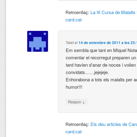
Retroenllaç:
La III Cursa de Malalts 
card.cat
Talet
el
14 de setembre de 2011 a les 23:
Em sembla que tant en Miquel No
comentar el recorregut preparen 
tard havien d’anar de noces i volie
convidats……jejejeje.
Enhorabona a tots els malalts per a
humor!!!
↓
Respon
Retroenllaç:
Els deu articles de Card
card.cat