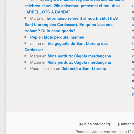
celebren el seu 25è aniversari presentat el nou disc
“ARPELLOTS A BANDA”
Marta
en
Informació referent al nou Institut (IES
3
Sant Llorenç des Cardassar). En quina fase ens
trobam? Quin camí queda?
Pep
en
Mots perduts: memeu
emma
en
Els gegants de Sant Llorenç des
t
Cardassar
Mateu
en
Mots perduts: Càgola merdançana
Mateu
en
Mots perduts: Càgola merdançana
Paco Leonicio
en
Defunció a Sant Llorenç
p
[Què és card.cat?]
[Contact
Podeu enviar els vostres escrits i fo