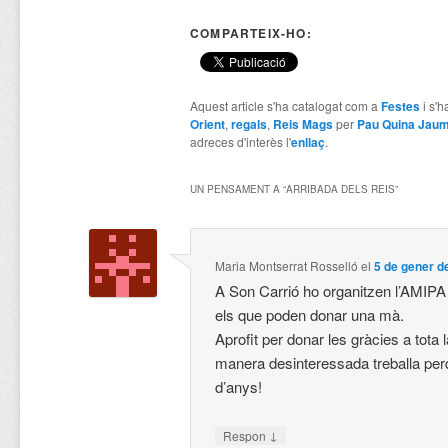
COMPARTEIX-HO:
Aquest article s'ha catalogat com a
Festes
i s'h
Orient
,
regals
,
Reis Mags
per
Pau Quina Jau
adreces d'interès l'
enllaç
.
UN PENSAMENT A “
ARRIBADA DELS REIS
”
Maria Montserrat Rosselló
el
5 de gener d
A Son Carrió ho organitzen l’AMIPA 
els que poden donar una mà.
Aprofit per donar les gràcies a tota 
manera desinteressada treballa perq
d’anys!
↓
Respon