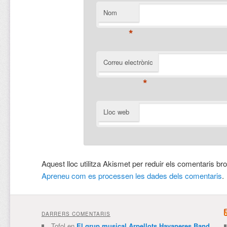
Nom
*
Correu electrònic
*
Lloc web
Aquest lloc utilitza Akismet per reduir els comentaris br
Apreneu com es processen les dades dels comentaris
.
DARRERS COMENTARIS
Tofol
en
El grup musical Arpellots Havaneres Band