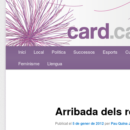
Menú principal
Inici
Aneu al contingut principal
Aneu al contingut secundari
Local
Política
Successos
Esports
Cu
Feminisme
Llengua
Navegació per les entrades
Arribada dels r
Publicat el
5 de gener de 2012
per
Pau Quina