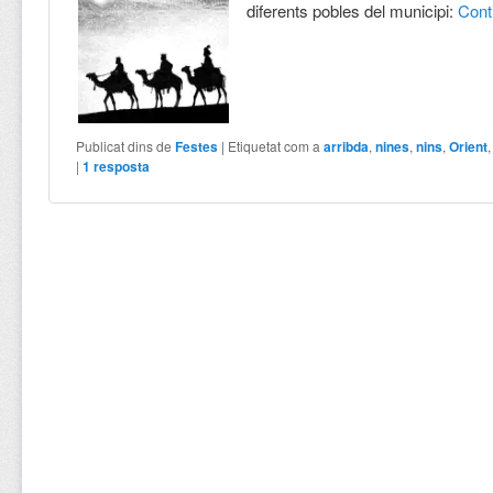
diferents pobles del municipi:
Cont
Publicat dins de
Festes
|
Etiquetat com a
arribda
,
nines
,
nins
,
Orient
|
1
resposta