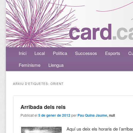
Menú principal
Inici
Aneu al contingut principal
Aneu al contingut secundari
Local
Política
Successos
Esports
Cu
Feminisme
Llengua
ARXIU D'ETIQUETES:
ORIENT
Arribada dels reis
Publicat el
5 de gener de 2012
per
Pau Quina Jaume
, null
Aquí us deix els horaris de l’arriba