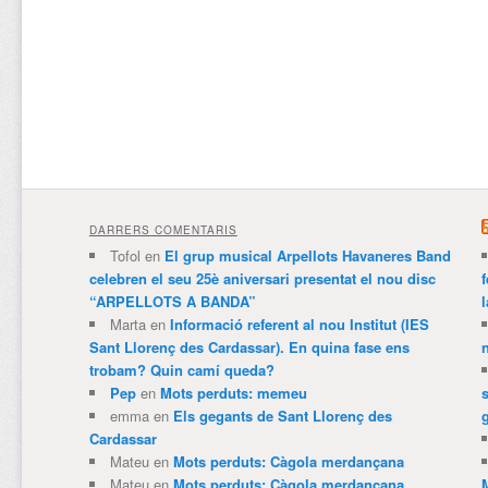
DARRERS COMENTARIS
Tofol
en
El grup musical Arpellots Havaneres Band
celebren el seu 25è aniversari presentat el nou disc
“ARPELLOTS A BANDA”
Marta
en
Informació referent al nou Institut (IES
Sant Llorenç des Cardassar). En quina fase ens
trobam? Quin camí queda?
Pep
en
Mots perduts: memeu
emma
en
Els gegants de Sant Llorenç des
Cardassar
Mateu
en
Mots perduts: Càgola merdançana
Mateu
en
Mots perduts: Càgola merdançana