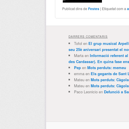
Publicat dins de
Festes
|
Etiquetat com a
a
DARRERS COMENTARIS
Tofol
en
El grup musical Arpel
seu 25è aniversari presentat el
Marta
en
Informació referent al
des Cardassar). En quina fase e
Pep
en
Mots perduts: memeu
emma
en
Els gegants de Sant 
Mateu
en
Mots perduts: Càgol
Mateu
en
Mots perduts: Càgol
Paco Leonicio
en
Defunció a Sa