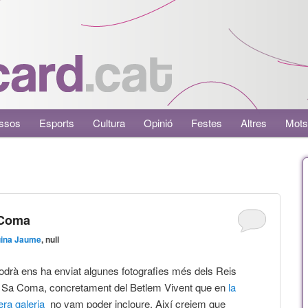
ssos
Esports
Cultura
Opinió
Festes
Altres
Mots
 Coma
uina Jaume
, null
odrà ens ha enviat algunes fotografies més dels Reis
e Sa Coma, concretament del Betlem Vivent que en
la
era galeria
no vam poder incloure. Així creiem que