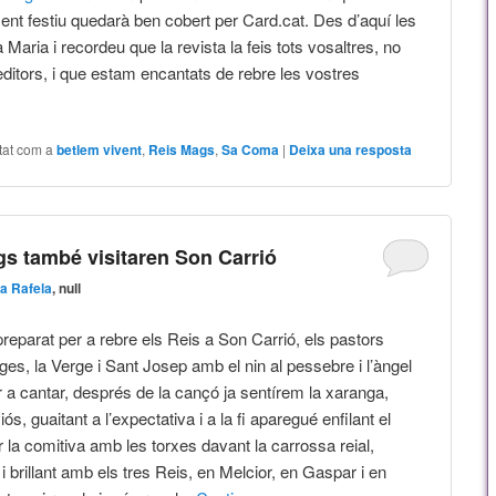
ent festiu quedarà ben cobert per Card.cat. Des d’aquí les
 Maria i recordeu que la revista la feis tots vosaltres, no
ditors, i que estam encantats de rebre les vostres
tat com a
betlem vivent
,
Reis Mags
,
Sa Coma
|
Deixa una resposta
gs també visitaren Son Carrió
na Rafela
, null
preparat per a rebre els Reis a Son Carrió, els pastors
ges, la Verge i Sant Josep amb el nin al pessebre i l’àngel
r a cantar, després de la cançó ja sentírem la xaranga,
ós, guaitant a l’expectativa i a la fi aparegué enfilant el
 la comitiva amb les torxes davant la carrossa reial,
 brillant amb els tres Reis, en Melcior, en Gaspar i en