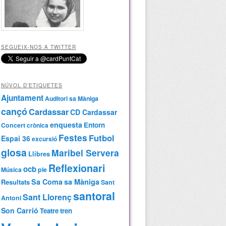
SEGUEIX-NOS A TWITTER
NÚVOL D’ETIQUETES
Ajuntament
Auditori sa Màniga
cançó
Cardassar
CD Cardassar
enquesta
Entorn
Concert
crònica
Festes
Futbol
Espai 36
excursió
glosa
Maribel Servera
Llibres
Reflexionari
ocb
Música
ple
Sa Coma
sa Màniga
Resultats
Sant
santoral
Sant Llorenç
Antoni
Son Carrió
Teatre
tren