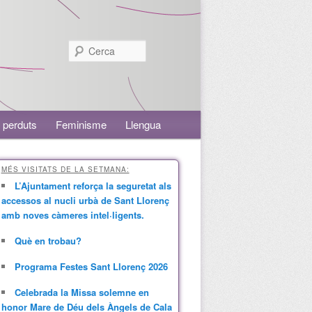
Cerca
 perduts
Feminisme
Llengua
MÉS VISITATS DE LA SETMANA:
L’Ajuntament reforça la seguretat als
accessos al nucli urbà de Sant Llorenç
amb noves càmeres intel·ligents.
Què en trobau?
Programa Festes Sant Llorenç 2026
Celebrada la Missa solemne en
honor Mare de Déu dels Àngels de Cala