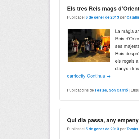
Els tres Reis mags d’Orien
Publicat el
6 de gener de 2013
per
Catali
La màgia ar
Reis d’Orien
ses majesta
Reis després
els regals a
d’anys i fin
carriocity
Continua
→
Publicat dins de
Festes
,
Son Carrió
|
Etiq
Qui dia passa, any empeny
Publicat el
5 de gener de 2013
per
Tomàs 