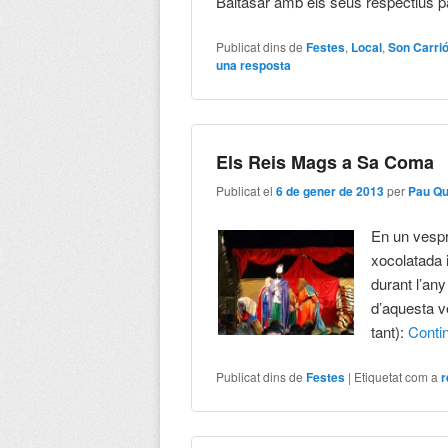
Baltasar amb els seus respectius pa
Publicat dins de
Festes
,
Local
,
Son Carri
una resposta
Els Reis Mags a Sa Coma
Publicat el
6 de gener de 2013
per
Pau Q
En un vespr
xocolatada i
durant l’an
d’aquesta ve
tant):
Conti
Publicat dins de
Festes
|
Etiquetat com a
r