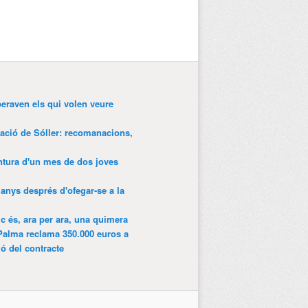
peraven els qui volen veure
tació de Sóller: recomanacions,
entura d'un mes de dos joves
anys després d'ofegar-se a la
ic és, ara per ara, una quimera
Palma reclama 350.000 euros a
ió del contracte