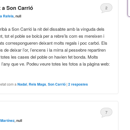
t a Son Carrió
2
na Rafela
, null
ribà a Son Carrió la nit del dissabte amb la vinguda dels
t, tot el poble se bolcà per a rebre’ls com es mereixen i
ts correspongueren deixant molts regals i poc carbó. Els
 de deixar l’or, l’encens i la mirra al pessebre repartiren
 totes les cases del poble on havien fet bonda. Molts
s l’any que ve. Podeu veure totes les fotos a la pàgina web:
uetat com a
Nadal
,
Reis Mags
,
Son Carrió
|
2
respostes
7
Martínez
, null