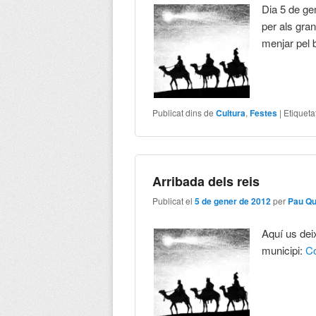
Dia 5 de ge
per als gra
menjar pel 
Publicat dins de
Cultura
,
Festes
|
Etiqueta
Arribada dels reis
Publicat el
5 de gener de 2012
per
Pau Q
Aquí us deix
municipi:
C