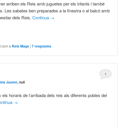
ner arriben els Reis amb juguetes per els infants i també
ns. Les sabates ben preparades a la finestra o al balcó amb
bestiar dels Reis.
Continua
→
t com a
Reis Mags
|
7
respostes
1
uina Jaume
, null
 els horaris de l’arribada dels reis als diferents pobles del
ontinua
→