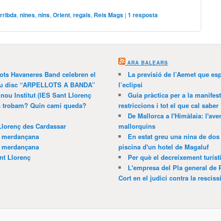
rribda
,
nines
,
nins
,
Orient
,
regals
,
Reis Mags
|
1
resposta
ARA BALEARS
lots Havaneres Band celebren el
La previsió de l’Aemet que es
 nou disc “ARPELLOTS A BANDA”
l’eclipsi
 nou Institut (IES Sant Llorenç
Guia pràctica per a la manifes
ns trobam? Quin camí queda?
restriccions i tot el que cal saber
De Mallorca a l'Himàlaia: l'av
Llorenç des Cardassar
mallorquins
a merdançana
En estat greu una nina de dos 
a merdançana
piscina d'un hotel de Magaluf
nt Llorenç
Per què el decreixement turíst
L'empresa del Pla general de 
Cort en el judici contra la resciss