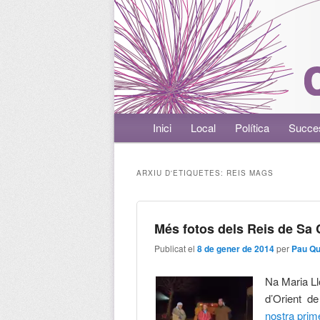
Menú principal
Inici
Aneu al contingut principal
Aneu al contingut secundari
Local
Política
Succe
ARXIU D'ETIQUETES:
REIS MAGS
Més fotos dels Reis de Sa
Publicat el
8 de gener de 2014
per
Pau Q
Na Maria Ll
d’Orient d
nostra prim