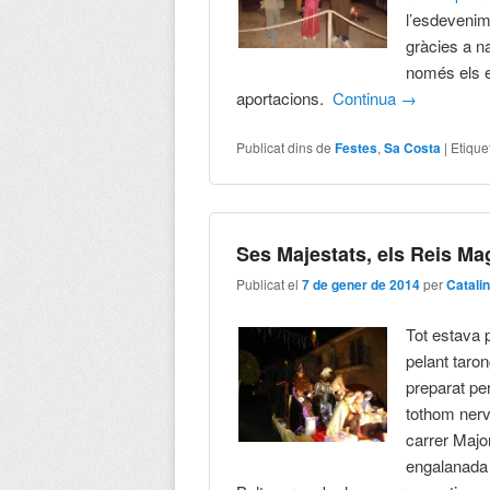
l’esdevenim
gràcies a na
només els e
aportacions.
Continua
→
Publicat dins de
Festes
,
Sa Costa
|
Etique
Ses Majestats, els Reis Ma
Publicat el
7 de gener de 2014
per
Catali
Tot estava 
pelant taron
preparat pe
tothom nervi
carrer Major
engalanada i