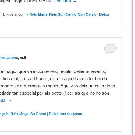
tges i regals i més regals.
Continua
→
ó
|
Etiquetat com a
Reis Mags
,
Reis Son Carrió
,
Son Carrió
|
Deixa
uina Jaume
, null
e màgic, que va incloure reis, regals, betlems vivents,
, fins i tot, focs artificials, els nins que havien fet bonda
y reberen els merescuts regals. Aquí vos deix unes imatges
tlada tan especial per als petits (i per als que no ho són
nua
→
egals
,
Reis Mags
,
Sa Coma
|
Deixa una resposta