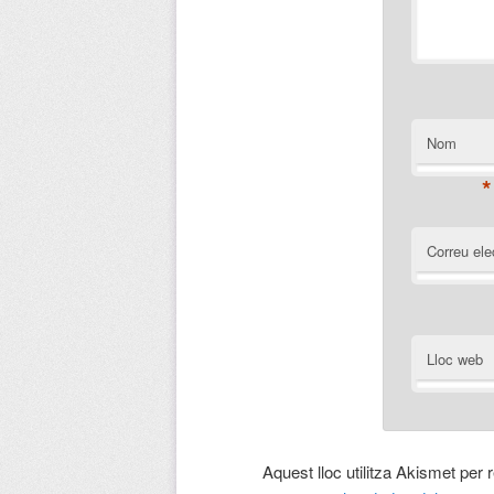
Nom
*
Correu ele
Lloc web
Aquest lloc utilitza Akismet per