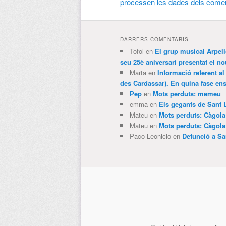
processen les dades dels comen
DARRERS COMENTARIS
Tofol
en
El grup musical Arpel
seu 25è aniversari presentat el
Marta
en
Informació referent al
des Cardassar). En quina fase e
Pep
en
Mots perduts: memeu
emma
en
Els gegants de Sant 
Mateu
en
Mots perduts: Càgol
Mateu
en
Mots perduts: Càgol
Paco Leonicio
en
Defunció a Sa