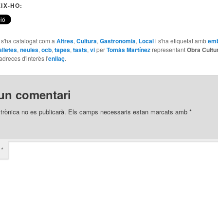
IX-HO:
e s'ha catalogat com a
Altres
,
Cultura
,
Gastronomia
,
Local
i s'ha etiquetat amb
emb
alletes
,
neules
,
ocb
,
tapes
,
tasts
,
vi
per
Tomàs Martínez
representant
Obra Cultu
adreces d'interès l'
enllaç
.
un comentari
trònica no es publicarà.
Els camps necessaris estan marcats amb
*
i
*