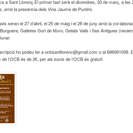
s a Sant Llorenç.
El primer tast serà el divendres, 30 de març, a les 
, amb la presència dels Vins Jaume de Puntiró.
asts seran el 27 d’abril, el 25 de maig i el 28 de juny amb la col·labora
urguera, Galletes Gori de Muro, Gelats Valls i Ses Antigues (neuler
Munar.
inscripció ho podeu fer a ocbsantllorenc@gmail.com o al 696991058. E
s de l’OCB és de 2€, per als socis de l’OCB és gratuït.