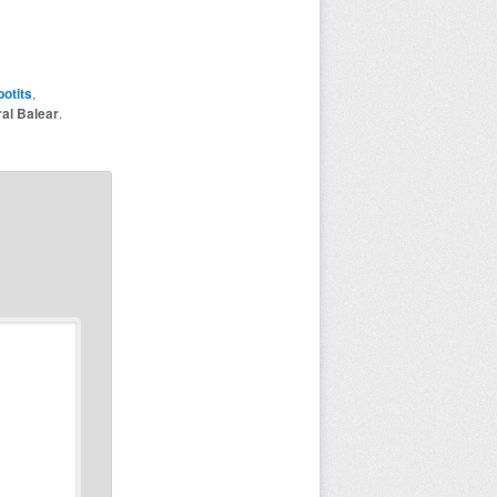
otits
,
ral Balear
.