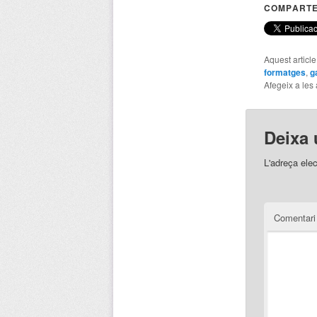
COMPARTE
Aquest articl
formatges
,
g
Afegeix a les 
Deixa 
L'adreça elec
Comentar