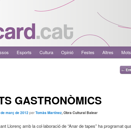
ssos
Esports
Cultura
Opinió
Festes
Altres
Mots
←
Ent
TS GASTRONÒMICS
 de març de 2012
per
Tomàs Martínez
, Obra Cultural Balear
nt Llorenç amb la col·laboració de “Anar de tapes” ha programat qua