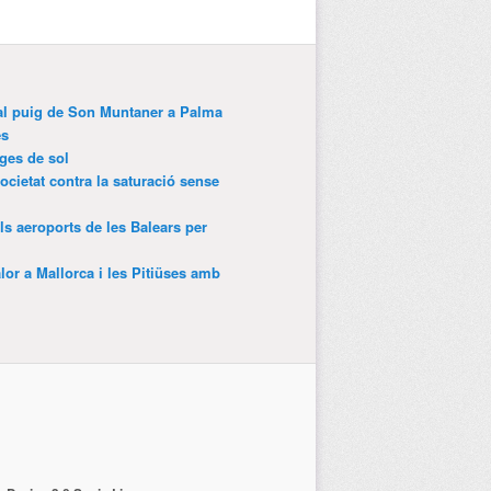
 al puig de Son Muntaner a Palma
es
tges de sol
ocietat contra la saturació sense
als aeroports de les Balears per
lor a Mallorca i les Pitiüses amb