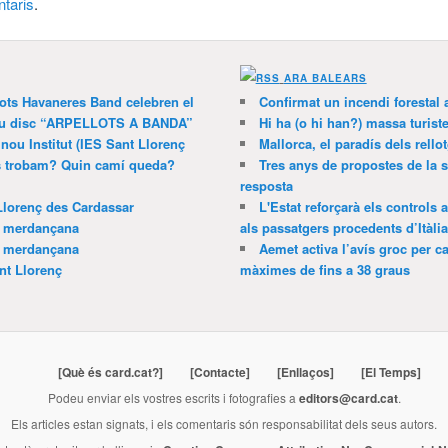
taris
.
ARA BALEARS
lots Havaneres Band celebren el
Confirmat un incendi forestal
 nou disc “ARPELLOTS A BANDA”
Hi ha (o hi han?) massa turist
 nou Institut (IES Sant Llorenç
Mallorca, el paradís dels rello
ns trobam? Quin camí queda?
Tres anys de propostes de la s
resposta
Llorenç des Cardassar
L'Estat reforçarà els controls 
a merdançana
als passatgers procedents d’Itàlia
a merdançana
Aemet activa l’avís groc per ca
nt Llorenç
màximes de fins a 38 graus
[Què és card.cat?]
[Contacte]
[Enllaços]
[El Temps]
Podeu enviar els vostres escrits i fotografies a
editors@card.cat
.
Els articles estan signats, i els comentaris són responsabilitat dels seus autors.