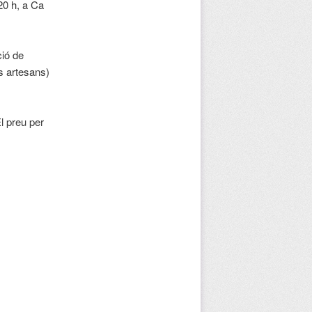
20 h, a Ca
ció de
s artesans)
l preu per