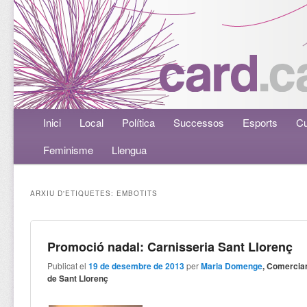
Menú principal
Inici
Aneu al contingut principal
Aneu al contingut secundari
Local
Política
Successos
Esports
Cu
Feminisme
Llengua
ARXIU D'ETIQUETES:
EMBOTITS
Promoció nadal: Carnisseria Sant Llorenç
Publicat el
19 de desembre de 2013
per
Maria Domenge
, Comercia
de Sant Llorenç