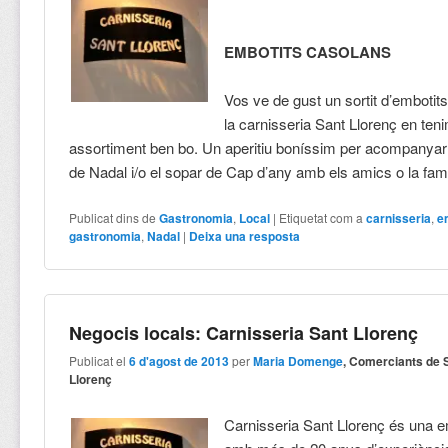
EMBOTITS CASOLANS
Vos ve de gust un sortit d’emboti
la carnisseria Sant Llorenç en ten
assortiment ben bo. Un aperitiu boníssim per acompanyar 
de Nadal i/o el sopar de Cap d’any amb els amics o la fam
Publicat dins de
Gastronomia
,
Local
|
Etiquetat com a
carnisseria
,
e
gastronomia
,
Nadal
|
Deixa una resposta
Negocis locals: Carnisseria Sant Llorenç
Publicat el
6 d'agost de 2013
per
Maria Domenge
, Comerciants de 
Llorenç
Carnisseria Sant Llorenç és una e