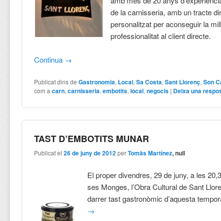
amb més de 20 anys d’experiència
de la carnisseria, amb un tracte dir
personalitzat per aconseguir la mill
professionalitat al client directe.
Continua
→
Publicat dins de
Gastronomia
,
Local
,
Sa Costa
,
Sant Llorenç
,
Son C
com a
carn
,
carnisseria
,
embotits
,
local
,
negocis
|
Deixa una respo
TAST D’EMBOTITS MUNAR
Publicat el
26 de juny de 2012
per
Tomàs Martínez
, null
El proper divendres, 29 de juny, a les 20,
ses Monges, l’Obra Cultural de Sant Llore
darrer tast gastronòmic d’aquesta tempo
→