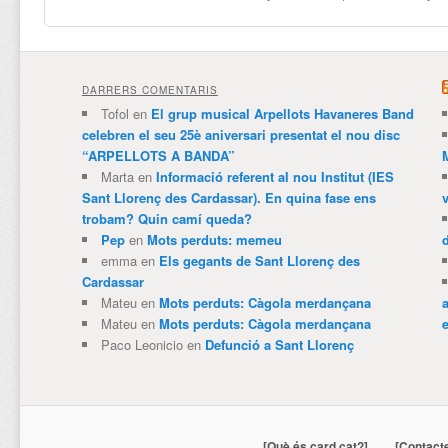
DARRERS COMENTARIS
Tofol
en
El grup musical Arpellots Havaneres Band
celebren el seu 25è aniversari presentat el nou disc
“ARPELLOTS A BANDA”
Marta
en
Informació referent al nou Institut (IES
Sant Llorenç des Cardassar). En quina fase ens
trobam? Quin camí queda?
Pep
en
Mots perduts: memeu
emma
en
Els gegants de Sant Llorenç des
Cardassar
Mateu
en
Mots perduts: Càgola merdançana
Mateu
en
Mots perduts: Càgola merdançana
e
Paco Leonicio
en
Defunció a Sant Llorenç
[Què és card.cat?]
[Contact