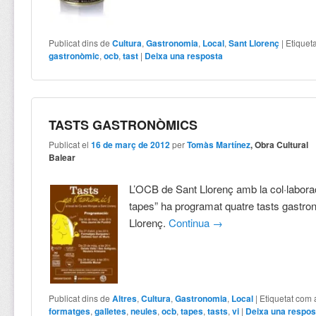
Publicat dins de
Cultura
,
Gastronomia
,
Local
,
Sant Llorenç
|
Etiquet
gastronòmic
,
ocb
,
tast
|
Deixa una resposta
TASTS GASTRONÒMICS
Publicat el
16 de març de 2012
per
Tomàs Martínez
, Obra Cultural
Balear
L’OCB de Sant Llorenç amb la col·labora
tapes” ha programat quatre tasts gastro
Llorenç.
Continua
→
Publicat dins de
Altres
,
Cultura
,
Gastronomia
,
Local
|
Etiquetat com 
formatges
,
galletes
,
neules
,
ocb
,
tapes
,
tasts
,
vi
|
Deixa una respos