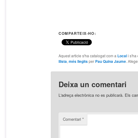
COMPARTEIX-HO:
Aquest article s'ha catalogat com a
Local
i s'ha
llista
,
més llegits
per
Pau Quina Jaume
. Afege
Deixa un comentari
L'adreça electrònica no es publicarà.
Els ca
Comentari
*