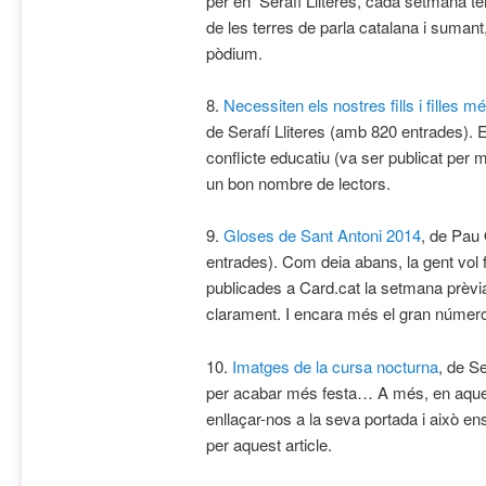
per en Serafí Lliteres, cada setmana te
de les terres de parla catalana i sumant,
pòdium.
8.
Necessiten els nostres fills i filles 
de Serafí Lliteres (amb 820 entrades). E
conflicte educatiu (va ser publicat per 
un bon nombre de lectors.
9.
Gloses de Sant Antoni 2014
, de Pau
entrades). Com deia abans, la gent vol 
publicades a Card.cat la setmana prèvi
clarament. I encara més el gran número
10.
Imatges de la cursa nocturna
, de Se
per acabar més festa… A més, en aquest
enllaçar-nos a la seva portada i això e
per aquest article.