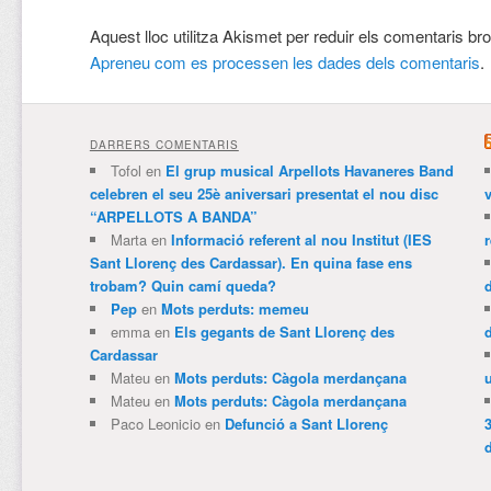
Aquest lloc utilitza Akismet per reduir els comentaris br
Apreneu com es processen les dades dels comentaris
.
DARRERS COMENTARIS
Tofol
en
El grup musical Arpellots Havaneres Band
celebren el seu 25è aniversari presentat el nou disc
v
“ARPELLOTS A BANDA”
Marta
en
Informació referent al nou Institut (IES
Sant Llorenç des Cardassar). En quina fase ens
trobam? Quin camí queda?
Pep
en
Mots perduts: memeu
emma
en
Els gegants de Sant Llorenç des
Cardassar
Mateu
en
Mots perduts: Càgola merdançana
Mateu
en
Mots perduts: Càgola merdançana
Paco Leonicio
en
Defunció a Sant Llorenç
3