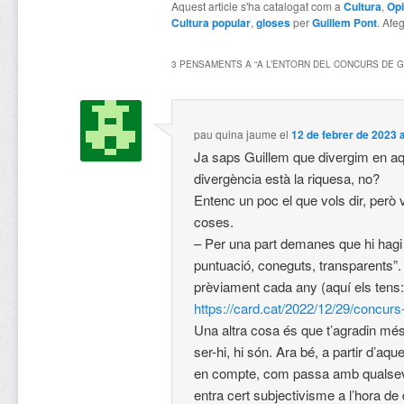
Aquest article s'ha catalogat com a
Cultura
,
Opi
Cultura popular
,
gloses
per
Guillem Pont
. Afeg
3 PENSAMENTS A “
A L’ENTORN DEL CONCURS DE 
pau quina jaume
el
12 de febrer de 2023 
Ja saps Guillem que divergim en aq
divergència està la riquesa, no?
Entenc un poc el que vols dir, però 
coses.
– Per una part demanes que hi hagi “
puntuació, coneguts, transparents”. 
prèviament cada any (aquí els tens
https://card.cat/2022/12/29/concurs
Una altra cosa és que t’agradin més
ser-hi, hi són. Ara bé, a partir d’aq
en compte, com passa amb qualsev
entra cert subjectivisme a l’hora de