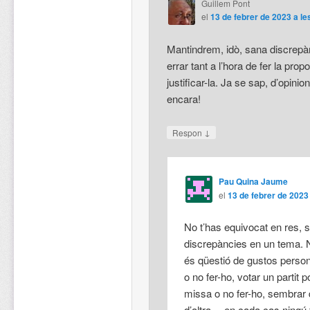
Guillem Pont
el
13 de febrer de 2023 a le
Mantindrem, idò, sana discrep
errar tant a l’hora de fer la prop
justificar-la. Ja se sap, d’opinio
encara!
↓
Respon
Pau Quina Jaume
el
13 de febrer de 2023 
No t’has equivocat en res,
discrepàncies en un tema. Ni 
és qüestió de gustos perso
o no fer-ho, votar un partit po
missa o no fer-ho, sembrar
d’altra… en cada cas ningú t