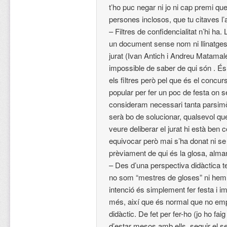
t’ho puc negar ni jo ni cap premi q
persones inclosos, que tu citaves l’
– Filtres de confidencialitat n’hi ha
un document sense nom ni llinatges i
jurat (Ivan Antich i Andreu Matamal
impossible de saber de qui són . És
els filtres però pel que és el concu
popular per fer un poc de festa on
consideram necessari tanta parsim
serà bo de solucionar, qualsevol que 
veure deliberar el jurat hi està ben
equivocar però mai s’ha donat ni s
prèviament de qui és la glosa, alman
– Des d’una perspectiva didàctica te
no som “mestres de gloses” ni hem 
intenció és simplement fer festa i 
més, així que és normal que no e
didàctic. De fet per fer-ho (jo ho f
d’estar mesos amb ells, seguir el s