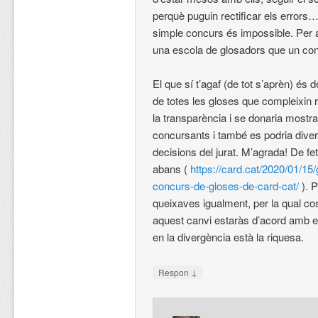
perquè puguin rectificar els error
simple concurs és impossible. Per 
una escola de glosadors que un co
El que sí t’agaf (de tot s’aprèn) és 
de totes les gloses que compleixin 
la transparència i se donaria mostra 
concursants i també es podria diverg
decisions del jurat. M’agrada! De fe
abans (
https://card.cat/2020/01/15/
concurs-de-gloses-de-card-cat/
). 
queixaves igualment, per la qual c
aquest canvi estaràs d’acord amb e
en la divergència està la riquesa.
↓
Respon