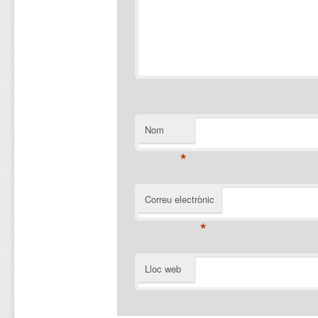
Nom
*
Correu electrònic
*
Lloc web