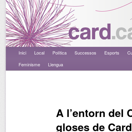
Menú principal
Inici
Aneu al contingut principal
Aneu al contingut secundari
Local
Política
Successos
Esports
Cu
Feminisme
Llengua
Navegació per les entrades
A l’entorn del
gloses de Card