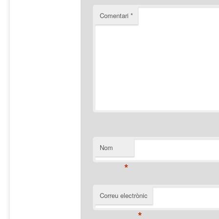
Comentari
*
Nom
*
Correu electrònic
*