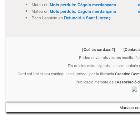
Mateu
en
Mots perduts: Càgola merdançana
Mateu
en
Mots perduts: Càgola merdançana
e
Paco Leonicio
en
Defunció a Sant Llorenç
[Què és card.cat?]
[Contact
Podeu enviar els vostres escrits i fo
Els articles estan signats, i els comentaris
Card.cat
i tot el seu contingut està protegit per la llicencia
Creative Com
Publicació membre de
l'Associació 
Manage co