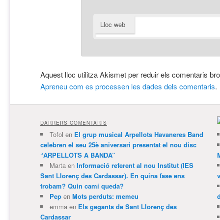
Lloc web
Aquest lloc utilitza Akismet per reduir els comentaris br
Apreneu com es processen les dades dels comentaris
.
DARRERS COMENTARIS
Tofol
en
El grup musical Arpellots Havaneres Band
celebren el seu 25è aniversari presentat el nou disc
“ARPELLOTS A BANDA”
Marta
en
Informació referent al nou Institut (IES
Sant Llorenç des Cardassar). En quina fase ens
trobam? Quin camí queda?
Pep
en
Mots perduts: memeu
emma
en
Els gegants de Sant Llorenç des
Cardassar