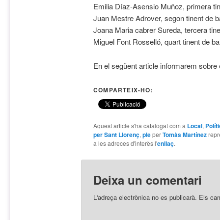
Emilia Díaz-Asensio Muñoz, primera tine
Juan Mestre Adrover, segon tinent de bat
Joana Maria cabrer Sureda, tercera tinen
Miguel Font Rosselló, quart tinent de ba
En el següent article informarem sobre el
COMPARTEIX-HO:
Aquest article s'ha catalogat com a
Local
,
Polít
per Sant Llorenç
,
ple
per
Tomàs Martínez
repr
a les adreces d'interès l'
enllaç
.
Deixa un comentari
L'adreça electrònica no es publicarà.
Els ca