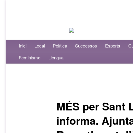
Menú principal
Inici
Aneu al contingut principal
Aneu al contingut secundari
Local
Política
Successos
Esports
Cu
Feminisme
Llengua
Navegació per les entrades
MÉS per Sant L
informa. Ajunt