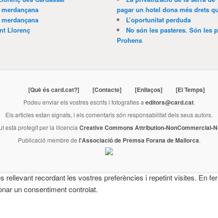
a merdançana
pagar un hotel dona més drets que
a merdançana
L’oportunitat perduda
nt Llorenç
No són les pasteres. Són les p
Prohens
[Què és card.cat?]
[Contacte]
[Enllaços]
[El Temps]
Podeu enviar els vostres escrits i fotografies a
editors@card.cat
.
Els articles estan signats, i els comentaris són responsabilitat dels seus autors.
ut està protegit per la llicencia
Creative Commons Attribution-NonCommercial-No
Publicació membre de
l'Associació de Premsa Forana de Mallorca
.
és rellevant recordant les vostres preferències i repetint visites. En 
onar un consentiment controlat.