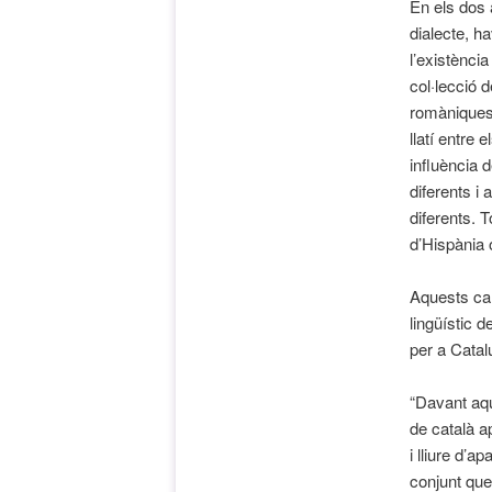
En els dos a
dialecte, ha
l’existènci
col·lecció 
romàniques (
llatí entre e
influència 
diferents i
diferents. T
d’Hispània o
Aquests can
lingüístic d
per a Catal
“Davant aqu
de català ap
i lliure d’a
conjunt que