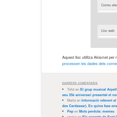
Correu ele
Lloc web
Aquest lloc utilitza Akismet per
processen les dades dels comen
DARRERS COMENTARIS
Tofol
en
El grup musical Arpel
seu 25è aniversari presentat el
Marta
en
Informació referent al
des Cardassar). En quina fase e
Pep
en
Mots perduts: memeu
emma
en
Els gegants de Sant 