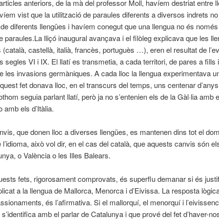
rticles anteriors, de la mà del professor Moll, havíem destriat entre l
víem vist que la utilització de paraules diferents a diversos indrets n
a de diferents llengües i havíem conegut que una llengua no és només
de paraules.
La lliçó inaugural avançava i el filòleg explicava que les ll
català, castellà, italià, francès, portuguès …), eren el resultat de l’ev
ls segles VI i IX. El llatí es transmetia, a cada territori, de pares a fills i
de les invasions germàniques. A cada lloc la llengua experimentava u
 aquest fet donava lloc, en el transcurs del temps, uns centenar d’anys
othom seguia parlant llatí, però ja no s’entenien els de la Gàl·lia amb e
 amb els d’Itàlia.
vis, que donen lloc a diverses llengües, es mantenen dins tot el dom
e l’idioma, això vol dir, en el cas del català, que aquests canvis són e
unya, o València o les Illes Balears.
ests fets, rigorosament comprovats, és superflu demanar si és justif
licat a la llengua de Mallorca, Menorca i d’Eivissa. La resposta lògica
passionaments, és l’afirmativa. Si el mallorquí, el menorquí i l’eivisse
 s’identifica amb el parlar de Catalunya i que prové del fet d’haver-nos