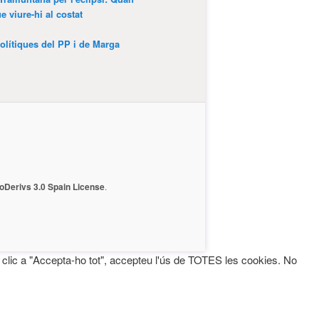
 viure-hi al costat
olítiques del PP i de Marga
Derivs 3.0 Spain License
.
fer clic a "Accepta-ho tot", accepteu l'ús de TOTES les cookies. No