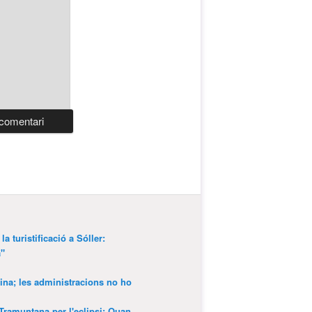
a turistificació a Sóller:
a"
ina; les administracions no ho
 Tramuntana per l'eclipsi: Quan