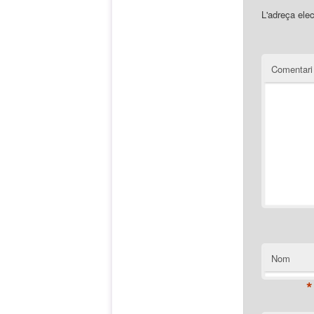
L'adreça elec
Comentar
Nom
*