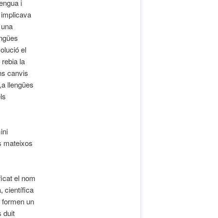
lengua i
o implicava
 una
engües
olució el
 rebia la
ns canvis
,a llengües
ls
ini
ls mateixos
icat el nom
, científica
nc formen un
 duit