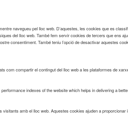
cia mentre navegueu pel lloc web. D’aquestes, les cookies que es cl
àsiques del lloc web. També fem servir cookies de tercers que ens aju
re consentiment. També teniu l’opció de desactivar aquestes cookie
ts com compartir el contingut del lloc web a les plataformes de xarxes
rformance indexes of the website which helps in delivering a better 
ls visitants amb el lloc web. Aquestes cookies ajuden a proporcionar 