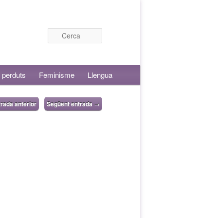
Cerca
 perduts
Feminisme
Llengua
rada anterior
Següent entrada
→