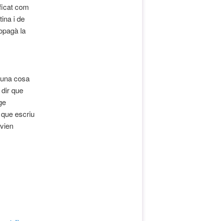
ificat com
ina i de
ropagà la
n una cosa
 dir que
ge
t que escriu
ivien