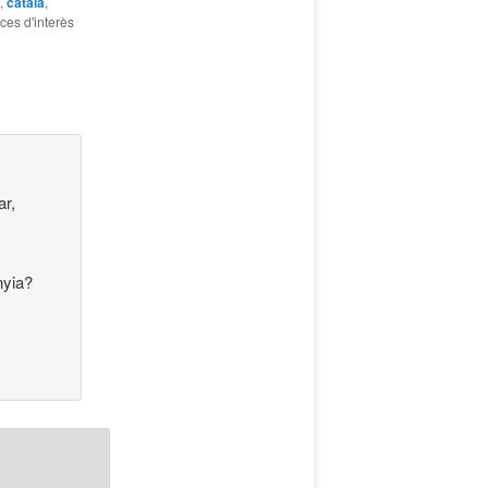
,
català
,
eces d'interès
ar,
nyia?