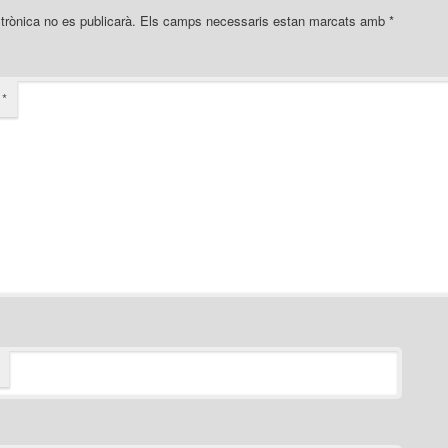
trònica no es publicarà.
Els camps necessaris estan marcats amb
*
i
*