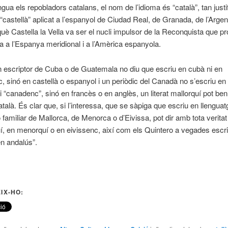
ngua els repobladors catalans, el nom de l’idioma és “català”, tan just
 “castellà” aplicat a l’espanyol de Ciudad Real, de Granada, de l’Argent
uè Castella la Vella va ser el nucli impulsor de la Reconquista que p
a a l’Espanya meridional i a l’Amèrica espanyola.
 escriptor de Cuba o de Guatemala no diu que escriu en cubà ni en
, sinó en castellà o espanyol i un periòdic del Canadà no s’escriu e
i “canadenc”, sinó en francès o en anglès, un literat mallorquí pot ben
atalà. És clar que, si l’interessa, que se sàpiga que escriu en llenguat
o familiar de Mallorca, de Menorca o d’Eivissa, pot dir amb tota verita
í, en menorquí o en eivissenc, així com els Quintero a vegades escr
n andalús”.
IX-HO: