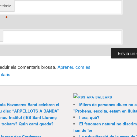
ctrònic
*
 reduir els comentaris brossa.
Apreneu com es
taris
.
ARA BALEARS
lots Havaneres Band celebren el
Milers de persones diuen no a l
 nou disc “ARPELLOTS A BANDA”
"Prohens, escolta, estam en lluit
 nou Institut (IES Sant Llorenç
I ara, què?
ns trobam? Quin camí queda?
El fenomen natural no discrim
han de fer
Llorenç des Cardassar
La privatització de la serra de