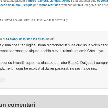
e s'ha catalogat com a
Altres
,
Cultura
,
Llengua
,
Opinió
i s'ha etiquetat amb
castellà
cesc de B. Moll
,
llengua
per
Tomàs Martínez
representant
null
. Afegeix a les adr
 A “
CATALÀ O MALLORQUÍ? LLENGUA O DIALECTE? (III)
”
na
el
14 d'abril de 2012 a les 19:23
ha dit:
a q una cosa tan lògica i bona d’entendre, n’hi ha que no la volen capt
ament per raons polítiques o fòbia a tot el relacionat amb Catalunya.
podries impartir aquestes classes a mister Bauzá, Delgado i compa
dament, i com he expicat al darrer paràgraf, no seviria de res.
↓
n
un comentari