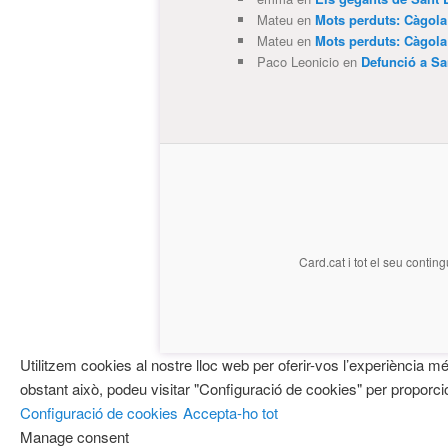
Mateu
en
Mots perduts: Càgol
Mateu
en
Mots perduts: Càgol
Paco Leonicio
en
Defunció a Sa
Card.cat
i tot el seu conting
Utilitzem cookies al nostre lloc web per oferir-vos l’experiència m
obstant això, podeu visitar "Configuració de cookies" per proporci
Configuració de cookies
Accepta-ho tot
Manage consent