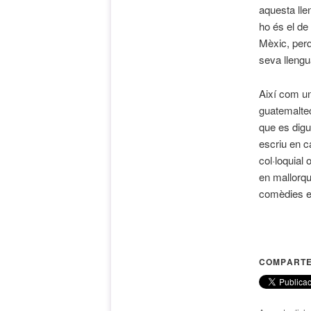
aquesta lle
ho és el de
Mèxic, perq
seva llengu
Així com un
guatemaltec
que es digu
escriu en c
col·loquial 
en mallorqu
comèdies e
COMPARTE