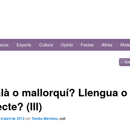
ssos
Esports
Cultura
Opinió
Festes
Altres
Mots
←
Ent
là o mallorquí? Llengua o
cte? (III)
 d'abril de 2012
per
Tomàs Martínez
, null