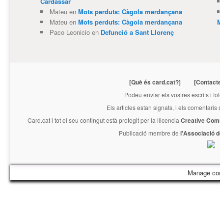
Cardassar
Mateu
en
Mots perduts: Càgola merdançana
Mateu
en
Mots perduts: Càgola merdançana
Paco Leonicio
en
Defunció a Sant Llorenç
[Què és card.cat?]
[Contact
Podeu enviar els vostres escrits i fo
Els articles estan signats, i els comentaris
Card.cat
i tot el seu contingut està protegit per la llicencia
Creative Com
Publicació membre de
l'Associació 
Manage co