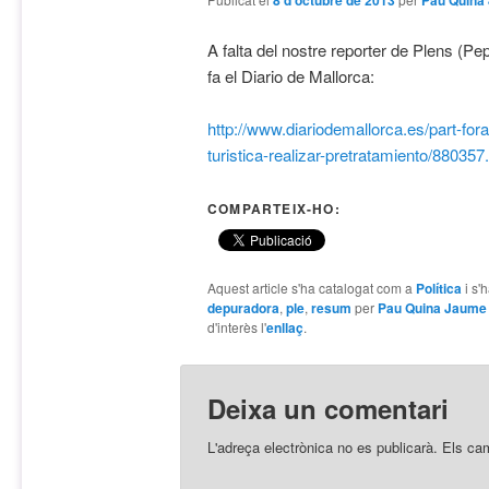
8 d'octubre de 2013
Pau Quina
A falta del nostre reporter de Plens (P
fa el Diario de Mallorca:
http://www.diariodemallorca.es/part-fora
turistica-realizar-pretratamiento/880357
COMPARTEIX-HO:
Aquest article s'ha catalogat com a
Política
i s'
depuradora
,
ple
,
resum
per
Pau Quina Jaume
d'interès l'
enllaç
.
Deixa un comentari
L'adreça electrònica no es publicarà.
Els ca