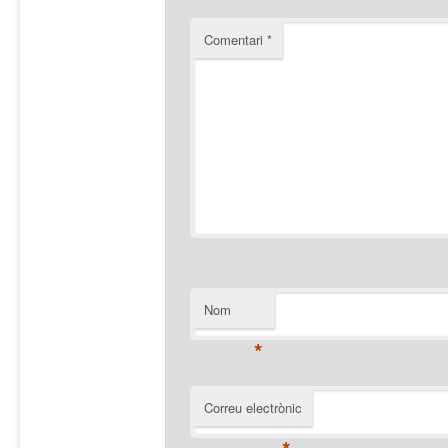
Comentari
*
Nom
*
Correu electrònic