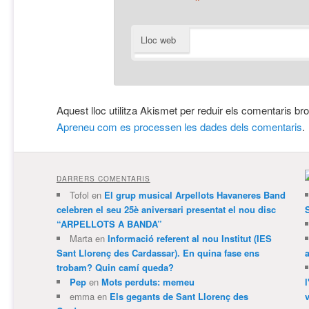
*
Lloc web
Aquest lloc utilitza Akismet per reduir els comentaris br
Apreneu com es processen les dades dels comentaris
.
DARRERS COMENTARIS
Tofol
en
El grup musical Arpellots Havaneres Band
celebren el seu 25è aniversari presentat el nou disc
“ARPELLOTS A BANDA”
Marta
en
Informació referent al nou Institut (IES
Sant Llorenç des Cardassar). En quina fase ens
trobam? Quin camí queda?
Pep
en
Mots perduts: memeu
emma
en
Els gegants de Sant Llorenç des
v