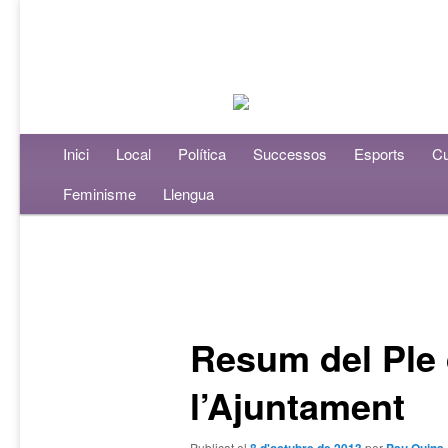
Menú principal
Inici
Aneu al contingut principal
Aneu al contingut secundari
Local
Política
Successos
Esports
Cu
Feminisme
Llengua
Navegació per les entrades
Resum del Ple
l’Ajuntament
Publicat el
per