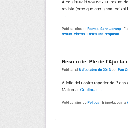
A continuació vos deix un resum de 
revista (crec que ens n’hem deixat 
→
Publicat dins de
Festes
,
Sant Llorenç
|
Et
resum
,
vídeos
|
Deixa una resposta
Resum del Ple de l’Ajunta
Publicat el
8 d'octubre de 2013
per
Pau Q
A falta del nostre reporter de Plens
Mallorca:
Continua
→
Publicat dins de
Política
|
Etiquetat com a