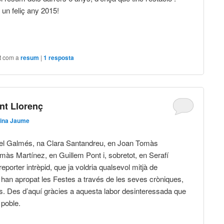
un feliç any 2015!
t com a
resum
|
1
resposta
nt Llorenç
ina Jaume
Bel Galmés, na Clara Santandreu, en Joan Tomàs
às Martínez, en Guillem Pont i, sobretot, en Serafí
 reporter intrèpid, que ja voldria qualsevol mitjà de
han apropat les Festes a través de les seves cròniques,
os. Des d’aquí gràcies a aquesta labor desinteressada que
 poble.