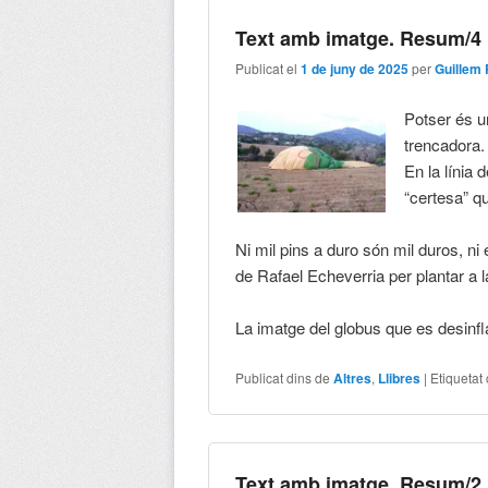
Text amb imatge. Resum/4
Publicat el
1 de juny de 2025
per
Guillem 
Potser és u
trencadora.
En la línia 
“certesa” q
Ni mil pins a duro són mil duros, ni 
de Rafael Echeverria per plantar a la
La imatge del globus que es desinfla 
Publicat dins de
Altres
,
Llibres
|
Etiquetat
Text amb imatge. Resum/2