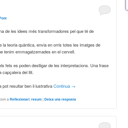
Pont
na de les idees més transformadores pel que té de
de la teoria quàntica, envia en orris totes les imatges de
ue tenim emmagatzemades en el cervell.
els fets es poden deslligar de les interpretacions. Una frase
 capçalera del llit.
pot resultar ben il·lustrativa
Continua
→
 com a
Reflexionari
,
resum
|
Deixa una resposta