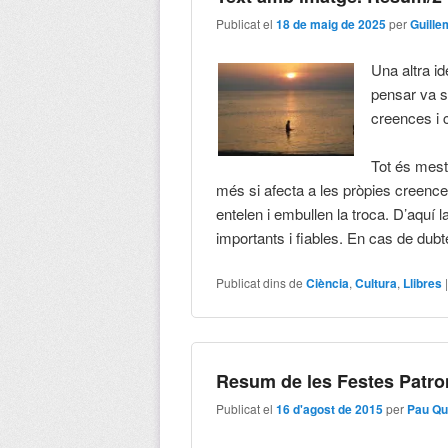
Publicat el
18 de maig de 2025
per
Guille
Una altra i
pensar va s
creences i 
Tot és mesta
més si afecta a les pròpies creen
entelen i embullen la troca. D’aquí 
importants i fiables. En cas de dubt
Publicat dins de
Ciència
,
Cultura
,
Llibres
Resum de les Festes Patro
Publicat el
16 d'agost de 2015
per
Pau Qu