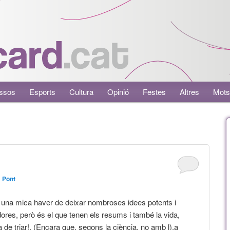
ssos
Esports
Cultura
Opinió
Festes
Altres
Mots
m Pont
x una mica haver de deixar nombroses idees potents i
ores, però és el que tenen els resums i també la vida,
 de triar!. (Encara que, segons la ciència, no amb l).a