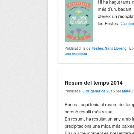
Hi ha hagut tants 
més d’un, badant, 
ofereix un recopila
les Festes.
Conti
Publicat dins de
Festes
,
Sant Llorenç
|
Et
una resposta
Resum del temps 2014
Publicat el
8 de gener de 2015
per
Mateu 
Bones , aqui teniu el resum del te
perquè resulti més visual.
En resum, ha resultat un any amb l
precipitacions una mica més baixes
En un altre moment es presentarà el