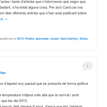
d’actes i tants d’articles que n’informaven que segur que
badant, s’ha botat alguna cosa. Per això Card.cat vos
tori dels diferents articles que s’han anat publicant sobre
nua
→
iquetat com a
2015
,
Festes
,
patronals
,
resum
,
Sant Llorenç
|
Deixa
1
Rigo
mps d’aquest any passat que es presenta de forma gràfica
a temperatura mitjana més alta que la normal i amb
 que les del 2013.
 resum dels darrers 6 anys, d’ençà que tinc l’estació .