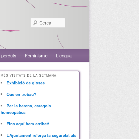
Cerca
 perduts
Feminisme
Llengua
MÉS VISITATS DE LA SETMANA:
Exhibició de gloses
Què en trobau?
Per la berena, caragols
homeopàtics
Fins aquí hem arribat!
L’Ajuntament reforça la seguretat als