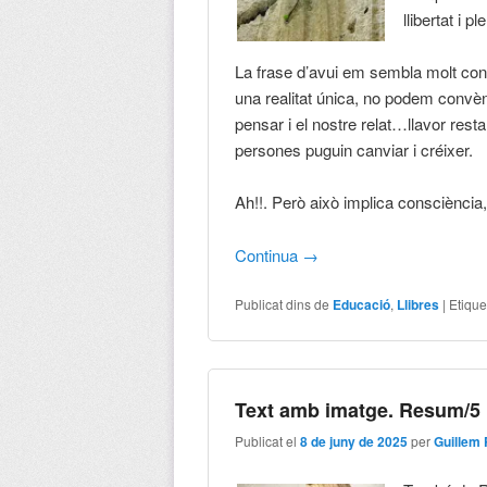
llibertat i 
La frase d’avui em sembla molt contu
una realitat única, no podem convèn
pensar i el nostre relat…llavor resta 
persones puguin canviar i créixer.
Ah!!. Però això implica consciència, 
Continua
→
Publicat dins de
Educació
,
Llibres
|
Etique
Text amb imatge. Resum/5
Publicat el
8 de juny de 2025
per
Guillem 