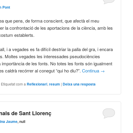
m Pont
dea que pens, de forma conscient, que afectà el meu
er la confrontació de les aportacions de la ciència, amb les
costum establerts.
ll, i a vegades es fa difícil destriar la palla del gra, i encara
ces. Moltes vegades les interessades pseudociències
la importància de les fonts. No totes les fonts són igualment
es caldrà recórrer al conegut “qui ho diu?”.
Continua
→
|
Etiquetat com a
Reflexionari
,
resum
|
Deixa una resposta
nals de Sant Llorenç
ina Jaume
, null