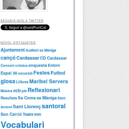
SEGUEIX-NOS A TWITTER
NÚVOL D’ETIQUETES
Ajuntament
Auditori sa Màniga
cançó
Cardassar
CD Cardassar
enquesta
Entorn
Concert
crònica
Festes
Futbol
Espai 36
excursió
glosa
Maribel Servera
Llibres
Reflexionari
ocb
Música
ple
Sa Coma
sa Màniga
Resultats
Sant
santoral
Sant Llorenç
Antoni
Son Carrió
Teatre
tren
Vocabulari