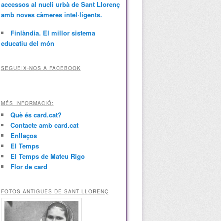
accessos al nucli urbà de Sant Llorenç
amb noves càmeres intel·ligents.
Finlàndia. El millor sistema
educatiu del món
SEGUEIX-NOS A FACEBOOK
MÉS INFORMACIÓ:
Què és card.cat?
Contacte amb card.cat
Enllaços
El Temps
El Temps de Mateu Rigo
Flor de card
FOTOS ANTIGUES DE SANT LLORENÇ