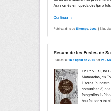
Ara només em queda desitjar a tots 
Continua
→
Publicat dins de
El temps
,
Local
|
Etiqueta
Resum de les Festes de Sa
Publicat el
18 d'agost de 2014
per
Pau Qu
En Pep Gall, na 
Matamalas, en Tom
Lliteres (el nostre
comunicació) ens 
fotografies i víde
heu fet per a tot el