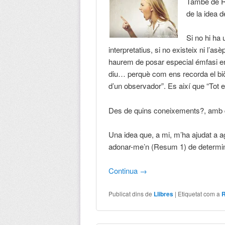
També de Ra
de la idea d
Si no hi ha 
interpretatius, si no existeix ni l’as
haurem de posar especial émfasi en
diu… perquè com ens recorda el biòl
d’un observador”. Es així que “Tot el
Des de quins coneixements?, amb qu
Una idea que, a mi, m’ha ajudat a a
adonar-me’n (Resum 1) de determina
Continua
→
Publicat dins de
Llibres
|
Etiquetat com a
R