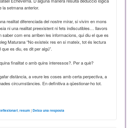
fael Echeverria. D’alguna manera resulta deducció lògica
e la setmana anterior.
una realitat diferenciada del nostre mirar, si vivim en mons
èpsia ni una realitat preexistent ni fets indiscutibles… llavors
 saber com ens arriben les informacions, qui diu el que es
eg Maturana “No existeix res en si mateix, tot és lectura
 que es diu, es dit per algú”.
ina finalitat o amb quins interessos?. Per a què?
gafar distància, a veure les coses amb certa perpectiva, a
des circumstàncies. En definitiva a qüestionar-ho tot.
eflexionari
,
resum
|
Deixa una resposta