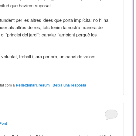
plenitud que havíem suposat.
ndent per les altres idees que porta implícita: no hi ha
cer als altres de res, tots tenim la nostra manera de
el “principi del jardí”: canviar l’ambient perquè les
voluntat, treball i, ara per ara, un canvi de valors.
tat com a
Reflexionari
,
resum
|
Deixa una resposta
Pont