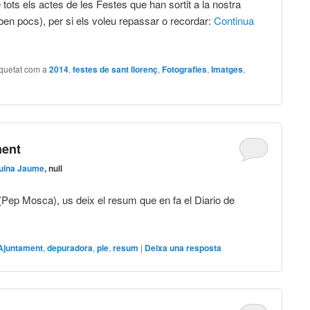
tots els actes de les Festes que han sortit a la nostra
ben pocs), per si els voleu repassar o recordar:
Continua
iquetat com a
2014
,
festes de sant llorenç
,
Fotografies
,
Imatges
,
ment
uina Jaume
, null
 (Pep Mosca), us deix el resum que en fa el Diario de
Ajuntament
,
depuradora
,
ple
,
resum
|
Deixa una resposta