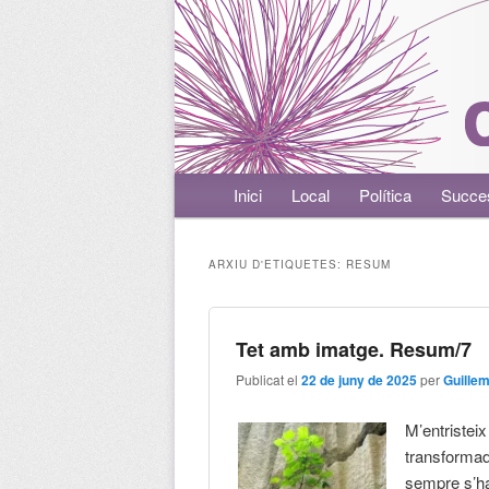
Menú principal
Inici
Aneu al contingut principal
Aneu al contingut secundari
Local
Política
Succe
ARXIU D'ETIQUETES:
RESUM
Tet amb imatge. Resum/7
Publicat el
22 de juny de 2025
per
Guille
M’entristei
transformad
sempre s’ha