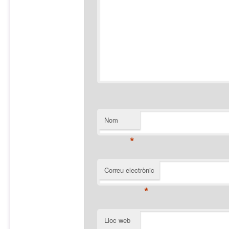
Nom
*
Correu electrònic
*
Lloc web