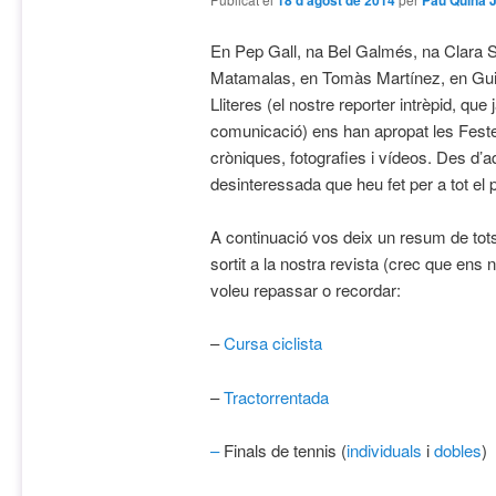
18 d'agost de 2014
Pau Quina 
En Pep Gall, na Bel Galmés, na Clara
Matamalas, en Tomàs Martínez, en Guill
Lliteres (el nostre reporter intrèpid, que
comunicació) ens han apropat les Feste
cròniques, fotografies i vídeos. Des d’a
desinteressada que heu fet per a tot el 
A continuació vos deix un resum de tot
sortit a la nostra revista (crec que ens 
voleu repassar o recordar:
–
Cursa ciclista
–
Tractorrentada
–
Finals de tennis (
individuals
i
dobles
)