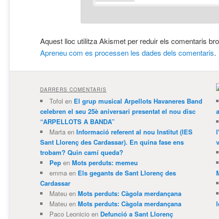
Aquest lloc utilitza Akismet per reduir els comentaris br
Apreneu com es processen les dades dels comentaris
.
DARRERS COMENTARIS
Tofol
en
El grup musical Arpellots Havaneres Band
celebren el seu 25è aniversari presentat el nou disc
“ARPELLOTS A BANDA”
Marta
en
Informació referent al nou Institut (IES
Sant Llorenç des Cardassar). En quina fase ens
v
trobam? Quin camí queda?
Pep
en
Mots perduts: memeu
emma
en
Els gegants de Sant Llorenç des
Cardassar
Mateu
en
Mots perduts: Càgola merdançana
Mateu
en
Mots perduts: Càgola merdançana
Paco Leonicio
en
Defunció a Sant Llorenç