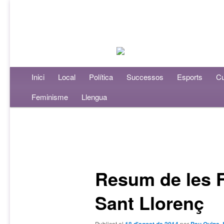
Menú principal
Inici
Aneu al contingut principal
Aneu al contingut secundari
Local
Política
Successos
Esports
Cu
Feminisme
Llengua
Navegació per les entrades
Resum de les 
Sant Llorenç
Publicat el
per