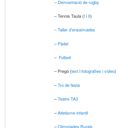
– Demostració de rugby
– Tennis Taula (
I
i
II
)
– Taller d’ensaïmades
–
Pàdel
–
Futbolí
– Pregó (
text
i
fotografies i vídeo
)
–
Tro de festa
–
Teatre TA3
–
Atletisme infantil
–
Olimpíades Rurals