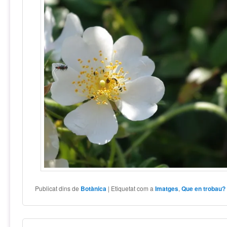
Publicat dins de
Botànica
|
Etiquetat com a
Imatges
,
Que en trobau?