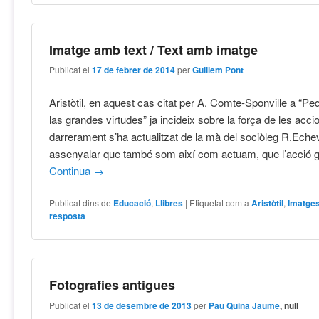
Imatge amb text / Text amb imatge
Publicat el
17 de febrer de 2014
per
Guillem Pont
Aristòtil, en aquest cas citat per A. Comte-Sponville a “P
las grandes virtudes” ja incideix sobre la força de les acc
darrerament s’ha actualitzat de la mà del sociòleg R.Echev
assenyalar que també som així com actuam, que l’acció g
Continua
→
Publicat dins de
Educació
,
Llibres
|
Etiquetat com a
Aristòtil
,
Imatge
resposta
Fotografies antigues
Publicat el
13 de desembre de 2013
per
Pau Quina Jaume
, null