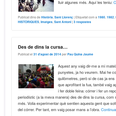
lluir algunes més. Aquí les teniu:
C
Publicat dins de
Història
,
Sant Llorenç
|
Etiquetat com a
1980
,
1982
,
HISTÒRIQUES
,
Imatges
,
Sant Antoni
|
3
respostes
Des de dins la cursa…
Publicat el
31 d'agost de 2014
per
Pau Quina Jaume
Aquest any vaig dir-me a mi mate
punyetes, ja ho veurem. Mai he co
quilòmetres, però si de cas ja ens 
que aprofitant la fua, també vaig 
i fer doble feina: córrer i fer un rep
periodístic (a la meva manera) des de dins la cursa, com s
més. Volia experimentar què sentien aquesta gent que sofr
del córrer. Per tant, em vaig posar mans a l’obra.
Continu