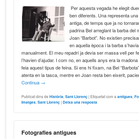
Per aquesta vegada he elegit dues
ben diferents. Una representa un
antiga, de temps que ja no tornara
padrina Bel arreglant la barba del 
Joan “Barbot”. No existien precisa
en aquella època i la barba s’havia
manualment. El meu repadrí ja devia ser massa vell per fer
l’havien d’ajudar. I com no, en aquells anys era la madona
feia aquest tipus de feina. Si ens hi fixam, na Bel “Barbota
atenta en la tasca, mentre en Joan resta ben eixerit, pacien
Continua
→
Publicat dins de
Història
,
Sant Llorenç
|
Etiquetat com a
antigues
,
Fo
Imatges
,
Sant Llorenç
|
Deixa una resposta
Fotografies antigues