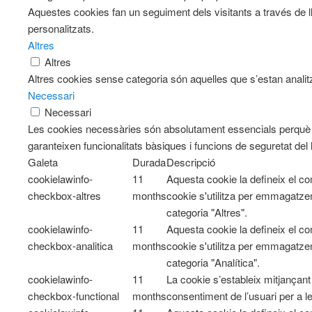
Aquestes cookies fan un seguiment dels visitants a través de l
personalitzats.
Altres
Altres
Altres cookies sense categoria són aquelles que s’estan analitz
Necessari
Necessari
Les cookies necessàries són absolutament essencials perquè e
garanteixen funcionalitats bàsiques i funcions de seguretat del
Galeta
Durada
Descripció
cookielawinfo-
11
Aquesta cookie la defineix el 
checkbox-altres
months
cookie s'utilitza per emmagatzem
categoria "Altres".
cookielawinfo-
11
Aquesta cookie la defineix el 
checkbox-analitica
months
cookie s'utilitza per emmagatzem
categoria "Analítica".
cookielawinfo-
11
La cookie s’estableix mitjançan
checkbox-functional
months
consentiment de l’usuari per a l