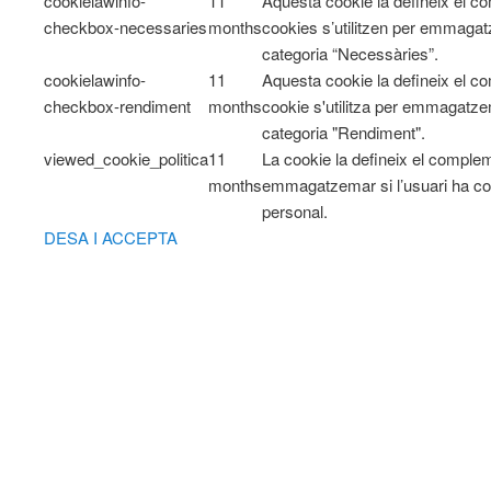
cookielawinfo-
11
Aquesta cookie la defineix el 
checkbox-necessaries
months
cookies s’utilitzen per emmagatz
categoria “Necessàries”.
cookielawinfo-
11
Aquesta cookie la defineix el 
checkbox-rendiment
months
cookie s'utilitza per emmagatzem
categoria "Rendiment".
viewed_cookie_politica
11
La cookie la defineix el comple
months
emmagatzemar si l’usuari ha co
personal.
DESA I ACCEPTA