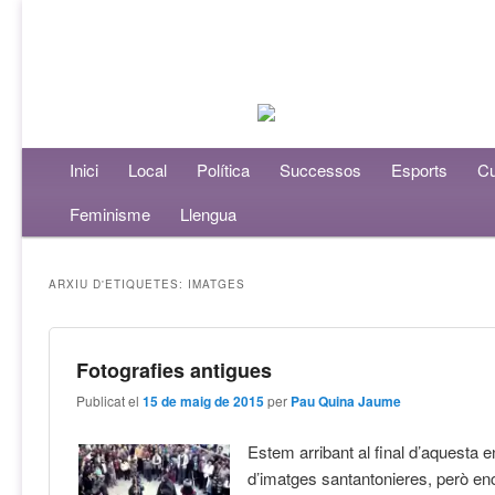
Menú principal
Inici
Aneu al contingut principal
Aneu al contingut secundari
Local
Política
Successos
Esports
Cu
Feminisme
Llengua
ARXIU D'ETIQUETES:
IMATGES
Fotografies antigues
Publicat el
15 de maig de 2015
per
Pau Quina Jaume
Estem arribant al final d’aquesta 
d’imatges santantonieres, però e