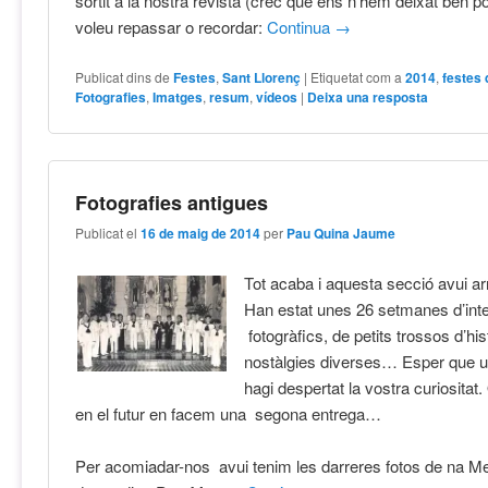
sortit a la nostra revista (crec que ens n’hem deixat ben po
voleu repassar o recordar:
Continua
→
Publicat dins de
Festes
,
Sant Llorenç
|
Etiquetat com a
2014
,
festes 
Fotografies
,
Imatges
,
resum
,
vídeos
|
Deixa una resposta
Fotografies antigues
Publicat el
16 de maig de 2014
per
Pau Quina Jaume
Tot acaba i aquesta secció avui arr
Han estat unes 26 setmanes d’int
fotogràfics, de petits trossos d’his
nostàlgies diverses… Esper que us
hagi despertat la vostra curiositat
en el futur en facem una segona entrega…
Per acomiadar-nos avui tenim les darreres fotos de na Me