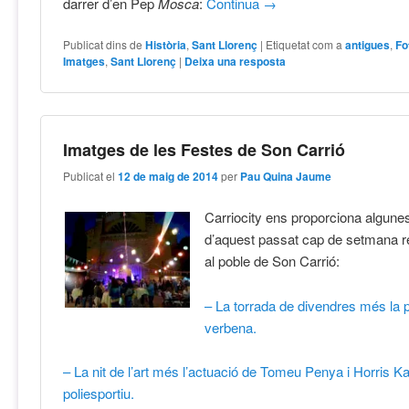
darrer d’en Pep
Mosca
:
Continua
→
Publicat dins de
Història
,
Sant Llorenç
|
Etiquetat com a
antigues
,
Fo
Imatges
,
Sant Llorenç
|
Deixa una resposta
Imatges de les Festes de Son Carrió
Publicat el
12 de maig de 2014
per
Pau Quina Jaume
Carriocity ens proporciona algun
d’aquest passat cap de setmana re
al poble de Son Carrió:
– La torrada de divendres més la p
verbena.
– La nit de l’art més l’actuació de Tomeu Penya i Horris K
poliesportiu.