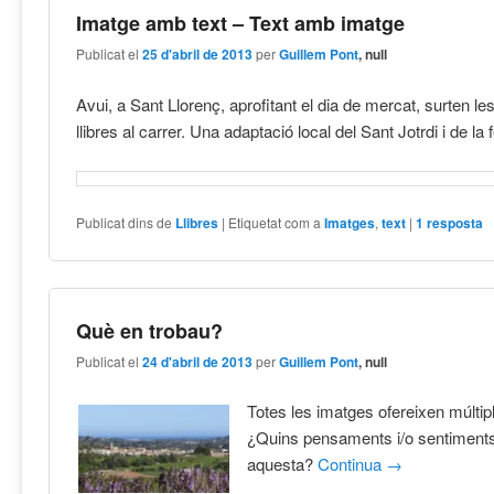
Imatge amb text – Text amb imatge
Publicat el
25 d'abril de 2013
per
Guillem Pont
, null
Avui, a Sant Llorenç, aprofitant el dia de mercat, surten l
llibres al carrer. Una adaptació local del Sant Jotrdi i de la f
Publicat dins de
Llibres
|
Etiquetat com a
Imatges
,
text
|
1
resposta
Què en trobau?
Publicat el
24 d'abril de 2013
per
Guillem Pont
, null
Totes les imatges ofereixen múltip
¿Quins pensaments i/o sentiments
aquesta?
Continua
→