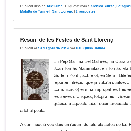
Publicat dins de
Atletisme
|
Etiquetat com a
crònica
,
cursa
,
Fotograf
Malalts de Turmell
,
Sant Llorenç
|
2
respostes
Resum de les Festes de Sant Llorenç
Publicat el
18 d'agost de 2014
per
Pau Quina Jaume
En Pep Gall, na Bel Galmés, na Clara S
Joan Tomàs Matamalas, en Tomàs Mart
Guillem Pont i, sobretot, en Serafí Llitere
reporter intrèpid, que ja voldria qualsevol
comunicació) ens han apropat les Feste
les seves cròniques, fotografies i vídeos
gràcies a aquesta labor desinteressada q
a tot el poble.
A continuació vos deix un resum de tots els actes de les