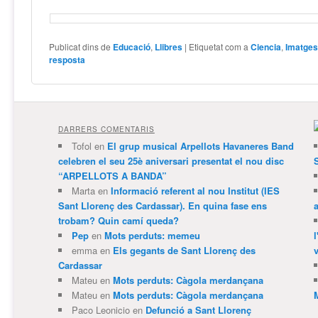
Publicat dins de
Educació
,
Llibres
|
Etiquetat com a
Ciencia
,
Imatge
resposta
DARRERS COMENTARIS
Tofol
en
El grup musical Arpellots Havaneres Band
celebren el seu 25è aniversari presentat el nou disc
“ARPELLOTS A BANDA”
Marta
en
Informació referent al nou Institut (IES
Sant Llorenç des Cardassar). En quina fase ens
trobam? Quin camí queda?
Pep
en
Mots perduts: memeu
emma
en
Els gegants de Sant Llorenç des
v
Cardassar
Mateu
en
Mots perduts: Càgola merdançana
Mateu
en
Mots perduts: Càgola merdançana
Paco Leonicio
en
Defunció a Sant Llorenç