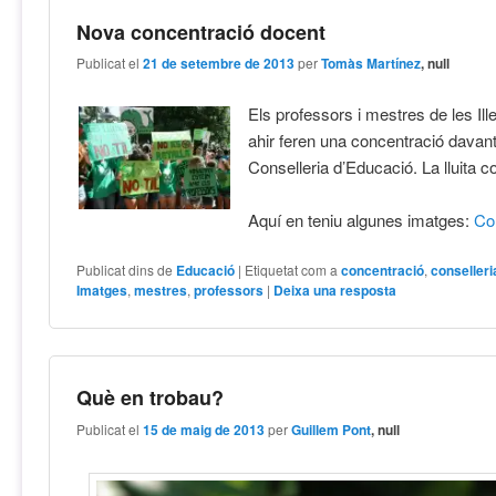
Nova concentració docent
Publicat el
21 de setembre de 2013
per
Tomàs Martínez
, null
Els professors i mestres de les Ill
ahir feren una concentració davant
Conselleria d’Educació. La lluita co
Aquí en teniu algunes imatges:
Co
Publicat dins de
Educació
|
Etiquetat com a
concentració
,
conselleri
Imatges
,
mestres
,
professors
|
Deixa una resposta
Què en trobau?
Publicat el
15 de maig de 2013
per
Guillem Pont
, null