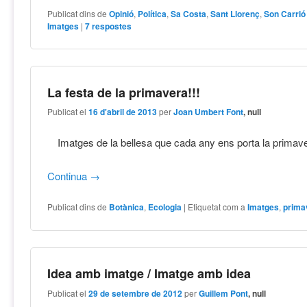
Publicat dins de
Opinió
,
Política
,
Sa Costa
,
Sant Llorenç
,
Son Carrió
Imatges
|
7
respostes
La festa de la primavera!!!
Publicat el
16 d'abril de 2013
per
Joan Umbert Font
, null
Imatges de la bellesa que cada any ens porta la primav
Continua
→
Publicat dins de
Botànica
,
Ecologia
|
Etiquetat com a
Imatges
,
prima
Idea amb imatge / Imatge amb idea
Publicat el
29 de setembre de 2012
per
Guillem Pont
, null