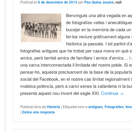
Publicat el
6 de desembre de 2013
per
Pau Quina Jaume
, null
Benvinguts una altra vegada en a
de fotografies velles i anecdòtiqu
bucejar en la memòria de cada un d
fer-los reviure gràficament algun
històrics ja passats. I tot partint d
fotografies antigues que he trobat per casa meva en què su
amics, però també amics de familiars i amics d’amics… i ai
una xarxa interconnectada il·limitada del nostre poble. Si 
pensar-ho, aquesta precisament és la base de la popular
social del Facebook, en el nostre cas limitat regionalment 
mateixa potència, però a canvi sense la xafarderia ni la bu
presenta aquest nou invent del segle XXI.
Continua
→
Publicat dins de
Història
|
Etiquetat com a
antigues
,
Fotografies
,
Ima
|
Deixa una resposta