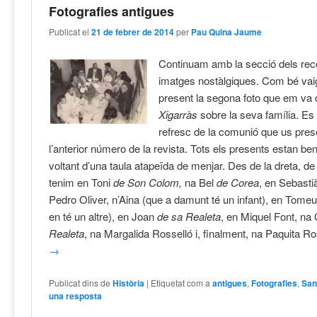
Fotografies antigues
Publicat el
21 de febrer de 2014
per
Pau Quina Jaume
Continuam amb la secció dels reco
imatges nostàlgiques. Com bé vai
present la segona foto que em va
Xigarràs
sobre la seva família. Es 
refresc de la comunió que us pre
l’anterior número de la revista. Tots els presents estan b
voltant d’una taula atapeïda de menjar. Des de la dreta, de 
tenim en Toni
de Son Colom,
na Bel
de Corea
, en Sebast
Pedro Oliver, n’Aina (que a damunt té un infant), en Tome
en té un altre), en Joan
de sa Realeta
, en Miquel Font, na
Realeta
, na Margalida Rosselló i, finalment, na Paquita R
→
Publicat dins de
Història
|
Etiquetat com a
antigues
,
Fotografies
,
San
una resposta