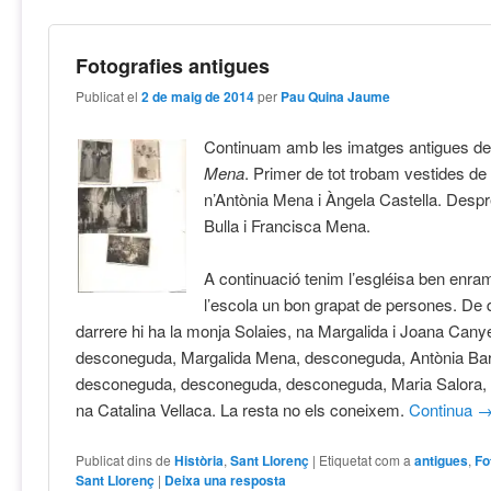
Fotografies antigues
Publicat el
2 de maig de 2014
per
Pau Quina Jaume
Continuam amb les imatges antigues de 
Mena
. Primer de tot trobam vestides d
n’Antònia Mena i Àngela Castella. Despr
Bulla i Francisca Mena.
A continuació tenim l’esgléisa ben enram
l’escola un bon grapat de persones. De d
darrere hi ha la monja Solaies, na Margalida i Joana Cany
desconeguda, Margalida Mena, desconeguda, Antònia Bar
desconeguda, desconeguda, desconeguda, Maria Salora, 
na Catalina Vellaca. La resta no els coneixem.
Continua
Publicat dins de
Història
,
Sant Llorenç
|
Etiquetat com a
antigues
,
Fo
Sant Llorenç
|
Deixa una resposta