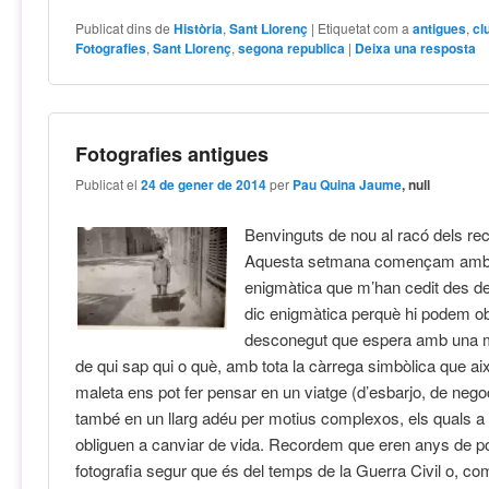
Publicat dins de
Història
,
Sant Llorenç
|
Etiquetat com a
antigues
,
cl
Fotografies
,
Sant Llorenç
,
segona republica
|
Deixa una resposta
Fotografies antigues
Publicat el
24 de gener de 2014
per
Pau Quina Jaume
, null
Benvinguts de nou al racó dels re
Aquesta setmana començam amb u
enigmàtica que m’han cedit des de
dic enigmàtica perquè hi podem ob
desconegut que espera amb una ma
de qui sap qui o què, amb tota la càrrega simbòlica que a
maleta ens pot fer pensar en un viatge (d’esbarjo, de neg
també en un llarg adéu per motius complexos, els quals 
obliguen a canviar de vida. Recordem que eren anys de p
fotografia segur que és del temps de la Guerra Civil o, co