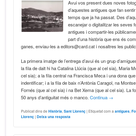
Avui vos present dues noves fotog
d’aquestes antigues que fan sentir
temps que ja ha passat. Des d’aqu
escanejar o digitalitzar les seves f
antigues i compartir-les públicame
part d’una història que ens és co
ganes, enviau-les a editors@card.cat i nosaltres les publi
La primera imatge de l’entrega d’avui és un grup d’amigue
la fila de dalt hi ha Catalina Llúcia (que al cel sia), Maria 
cel sia); a la fila central na Francisca Meca i una dona qu
indentificar; i a la fila de baix n’Antònia Caragol, na Montse
Fornés (que al cel sia) i na Bet Xema (que al cel sia). La f
50 anys d’antiguitat més o manco.
Continua
→
Publicat dins de
Història
,
Sant Llorenç
|
Etiquetat com a
antigues
,
Fo
Llorenç
|
Deixa una resposta