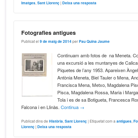
Imatges
,
Sant Llorenç
|
Deixa una resposta
Fotografies antigues
Publicat el
9 de maig de 2014
per
Pau Quina Jaume
Continuam amb fotos de na Meneta.
una excursió a les muntanyes de Calica
Piquetes de l’any 1953. Apareixen Àngel
Antònia Meneta, Biel Tauler o Mena, An
Francisca Mena, Metxo, Magdalena Pis
Pisca, Magdalena Rossa, Maria i Marga
Tola i es de sa Botigueta, Francesca Ro
Falcona i en Llinàs.
Continua
→
Publicat dins de
Història
,
Sant Llorenç
|
Etiquetat com a
antigues
,
Fo
Llorenç
|
Deixa una resposta