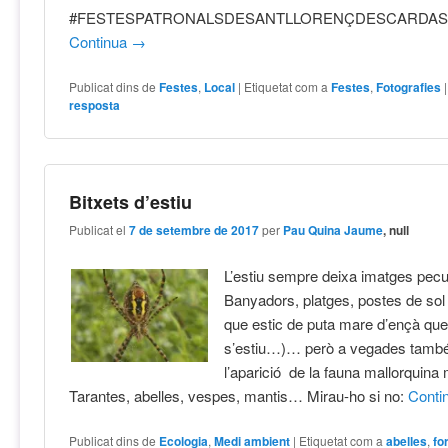
#FESTESPATRONALSDESANTLLORENÇDESCARDAS
Continua
→
Publicat dins de
Festes
,
Local
|
Etiquetat com a
Festes
,
Fotografies
resposta
Bitxets d’estiu
Publicat el
7 de setembre de 2017
per
Pau Quina Jaume
, null
L’estiu sempre deixa imatges pecul
Banyadors, platges, postes de sol (
que estic de puta mare d’ençà que
s’estiu…)… però a vegades també 
l’aparició de la fauna mallorquina
Tarantes, abelles, vespes, mantis… Mirau-ho si no:
Conti
Publicat dins de
Ecologia
,
Medi ambient
|
Etiquetat com a
abelles
,
fo