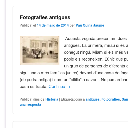
Fotografies antigues
Publicat el
14 de març de 2014
per
Pau Quina Jaume
Aquesta vegada presentam dues 
antigues. La primera, mirau si és 
conegut ningú. Miam si els més ve
poble els reconeixen. L’únic que pu
un grup de persones de diferents 
sigui una o més famílies juntes) davant d’una casa de fa
(de pedra antiga) i com un “altillo” a davant. No puc arribar
casa es tracta.
Continua
→
Publicat dins de
Història
|
Etiquetat com a
antigues
,
Fotografies
,
San
una resposta