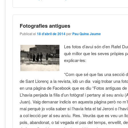
Fotografies antigues
Publicat el
18 d'abril de 2014
per
Pau Quina Jaume
Les fotos d’avui són d’en Rafel Du
què millor que les seves pròpies p
explicar-les:
“Com que sé que fas una secció d
de Sant Llorenç a la revista, idò un dia vaig trobar una fot
en una pàgina de Facebook que es diu “Fotos antiguas de 
L’havia penjada la filla d’un fotògraf i pertany al seu arxiu 
Juan). Vaig demanar indicis en aquesta pàgina però no m’
mai perquè jo volia saber si l’havia feta el tal Jeroni o l’ha
a col·lecció per al seu arxiu. Res. Veuràs que es veu un llo
pols, abandonat, o tal vegada el pas del temps, envellit, de