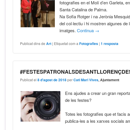
fotografies en el Molí d’en Garleta, en
Santa Catalina de Palma.
Na Sofia Rotger i na Jerònia Mesquid
del col·lectiu i hi mostren algunes de
imatges.
Continua
→
Publicat dins de
Art
|
Etiquetat com a
Fotografies
|
1
resposta
#FESTESPATRONALSDESANTLLORENÇDE
Publicat el
8 d'agost de 2018
per
Cati Mari Vives
, Ajuntament
Ens ajudes a crear un gran reporta
de les festes?
Totes les fotografies que et facis 
publica-les a les xarxes socials a