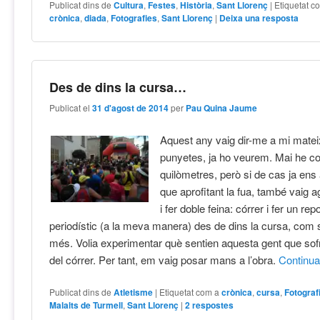
Publicat dins de
Cultura
,
Festes
,
Història
,
Sant Llorenç
|
Etiquetat c
crònica
,
diada
,
Fotografies
,
Sant Llorenç
|
Deixa una resposta
Des de dins la cursa…
Publicat el
31 d'agost de 2014
per
Pau Quina Jaume
Aquest any vaig dir-me a mi mate
punyetes, ja ho veurem. Mai he co
quilòmetres, però si de cas ja ens 
que aprofitant la fua, també vaig 
i fer doble feina: córrer i fer un rep
periodístic (a la meva manera) des de dins la cursa, com s
més. Volia experimentar què sentien aquesta gent que sofr
del córrer. Per tant, em vaig posar mans a l’obra.
Continu
Publicat dins de
Atletisme
|
Etiquetat com a
crònica
,
cursa
,
Fotograf
Malalts de Turmell
,
Sant Llorenç
|
2
respostes