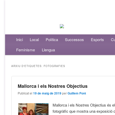
Menú principal
Inici
Aneu al contingut principal
Aneu al contingut secundari
Local
Política
Successos
Esports
Cu
Feminisme
Llengua
ARXIU D'ETIQUETES:
FOTOGRAFIES
Mallorca i els Nostres Objectius
Publicat el
19 de maig de 2019
per
Guillem Pont
Mallorca i els Nostres Objectius és e
fotogràfic que mostra una exposició c