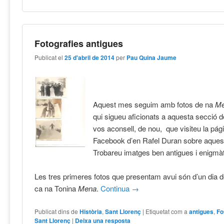
Fotografies antigues
Publicat el
25 d'abril de 2014
per
Pau Quina Jaume
Aquest mes seguim amb fotos de na
Me
qui sigueu aficionats a aquesta secció de
vos aconsell, de nou, que visiteu la pág
Facebook d’en Rafel Duran sobre aques
Trobareu imatges ben antigues i enigmàt
Les tres primeres fotos que presentam avui són d’un dia
ca na Tonina
Mena
.
Continua
→
Publicat dins de
Història
,
Sant Llorenç
|
Etiquetat com a
antigues
,
Fo
Sant Llorenç
|
Deixa una resposta