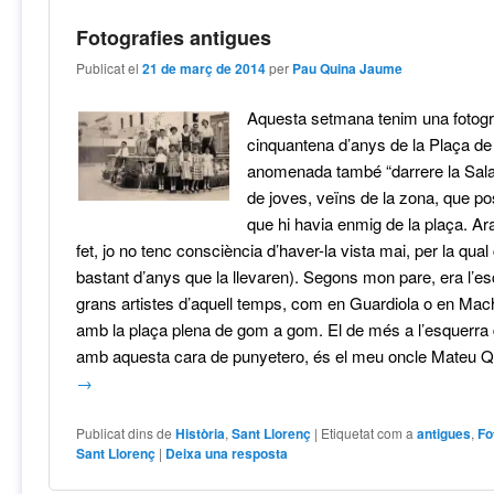
Fotografies antigues
Publicat el
21 de març de 2014
per
Pau Quina Jaume
Aquesta setmana tenim una fotogr
cinquantena d’anys de la Plaça de
anomenada també “darrere la Sala
de joves, veïns de la zona, que po
que hi havia enmig de la plaça. Ara
fet, jo no tenc consciència d’haver-la vista mai, per la qual
bastant d’anys que la llevaren). Segons mon pare, era l’es
grans artistes d’aquell temps, com en Guardiola o en Mac
amb la plaça plena de gom a gom. El de més a l’esquerra d
amb aquesta cara de punyetero, és el meu oncle Mateu 
→
Publicat dins de
Història
,
Sant Llorenç
|
Etiquetat com a
antigues
,
Fo
Sant Llorenç
|
Deixa una resposta