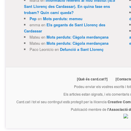
Marta
en
Informació referent al nou Institut (IES
Sant Llorenç des Cardassar). En quina fase ens
trobam? Quin camí queda?
Pep
en
Mots perduts: memeu
emma
en
Els gegants de Sant Llorenç des
Cardassar
Mateu
en
Mots perduts: Càgola merdançana
Mateu
en
Mots perduts: Càgola merdançana
e
Paco Leonicio
en
Defunció a Sant Llorenç
[Què és card.cat?]
[Contact
Podeu enviar els vostres escrits i fo
Els articles estan signats, i els comentaris
Card.cat
i tot el seu contingut està protegit per la llicencia
Creative Com
Publicació membre de
l'Associació 