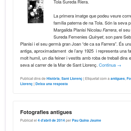
Tola Sureda Riera.
La primera imatge que podeu veure corr
família paterna de na Tola. Són la seva p
Margalida Planisi Nicolau
Farrera
, el se
Sureda Femenies
Quinyet
, son pare Se
Planisi i el seu germà gran Joan “de ca sa Farrera”. És un
antiga, aproximadament de l’any 1925 i representa una f
molt humil, un dia feiner i vestits amb roba de treball dins e
seva al carrer de
la Mar
de Sant Llorenç.
Continua
→
Publicat dins de
Història
,
Sant Llorenç
|
Etiquetat com a
antigues
,
Fo
Llorenç
|
Deixa una resposta
Fotografies antigues
Publicat el
4 d'abril de 2014
per
Pau Quina Jaume