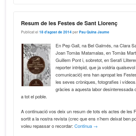
Resum de les Festes de Sant Llorenç
Publicat el
18 d'agost de 2014
per
Pau Quina Jaume
En Pep Gall, na Bel Galmés, na Clara S
Joan Tomàs Matamalas, en Tomàs Mart
Guillem Pont i, sobretot, en Serafí Llitere
reporter intrèpid, que ja voldria qualsevol
comunicació) ens han apropat les Feste
les seves cròniques, fotografies i vídeos
gràcies a aquesta labor desinteressada q
a tot el poble.
A continuació vos deix un resum de tots els actes de les
sortit a la nostra revista (crec que ens n’hem deixat ben po
voleu repassar o recordar:
Continua
→