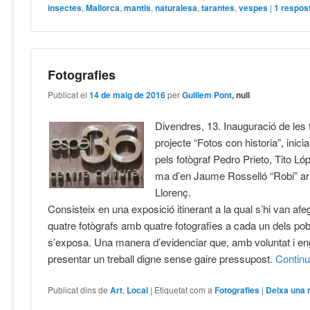
insectes
,
Mallorca
,
mantis
,
naturalesa
,
tarantes
,
vespes
|
1
respos
Fotografies
Publicat el
14 de maig de 2016
per
Guillem Pont
, null
Divendres, 13. Inauguració de les 
projecte “Fotos con historia”, inicia
pels fotògraf Pedro Prieto, Tito Ló
ma d’en Jaume Rosselló “Robi” ar
Llorenç.
Consisteix en una exposició itinerant a la qual s’hi van afegi
quatre fotògrafs amb quatre fotografies a cada un dels po
s’exposa. Una manera d’evidenciar que, amb voluntat i eng
presentar un treball digne sense gaire pressupost.
Contin
Publicat dins de
Art
,
Local
|
Etiquetat com a
Fotografies
|
Deixa una 