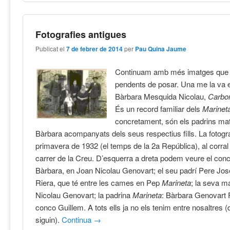
Fotografies antigues
Publicat el
7 de febrer de 2014
per
Pau Quina Jaume
Continuam amb més imatges que 
pendents de posar. Una me la va 
Bàrbara Mesquida Nicolau,
Carbo
És un record familiar dels
Marinet
concretament, són els padrins ma
Bàrbara acompanyats dels seus respectius fills. La fotogra
primavera de 1932 (el temps de la 2a República), al corral
carrer de la Creu. D’esquerra a dreta podem veure el con
Bàrbara, en Joan Nicolau Genovart; el seu padrí Pere Jos
Riera, que té entre les cames en Pep
Marineta
; la seva m
Nicolau Genovart; la padrina
Marineta
: Bàrbara Genovart 
conco Guillem. A tots ells ja no els tenim entre nosaltres (
siguin).
Continua
→