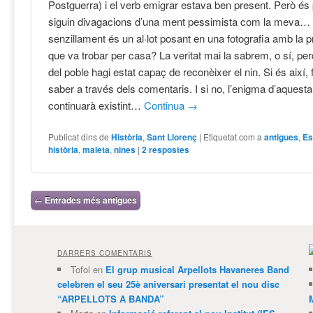
Postguerra) i el verb emigrar estava ben present. Però és 
siguin divagacions d’una ment pessimista com la meva… p
senzillament és un al·lot posant en una fotografia amb la 
que va trobar per casa? La veritat mai la sabrem, o sí, pe
del poble hagi estat capaç de reconèixer el nin. Si és així,
saber a través dels comentaris. I si no, l’enigma d’aquesta
continuarà existint…
Continua
→
Publicat dins de
Història
,
Sant Llorenç
|
Etiquetat com a
antigues
,
Es
història
,
maleta
,
nines
|
2
respostes
Navegació per les entrades
←
Entrades més antigues
DARRERS COMENTARIS
Tofol
en
El grup musical Arpellots Havaneres Band
celebren el seu 25è aniversari presentat el nou disc
“ARPELLOTS A BANDA”