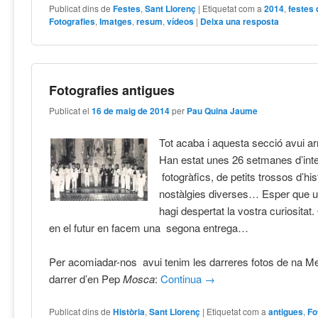
Publicat dins de
Festes
,
Sant Llorenç
|
Etiquetat com a
2014
,
festes 
Fotografies
,
Imatges
,
resum
,
vídeos
|
Deixa una resposta
Fotografies antigues
Publicat el
16 de maig de 2014
per
Pau Quina Jaume
Tot acaba i aquesta secció avui arr
Han estat unes 26 setmanes d’int
fotogràfics, de petits trossos d’his
nostàlgies diverses… Esper que us
hagi despertat la vostra curiositat
en el futur en facem una segona entrega…
Per acomiadar-nos avui tenim les darreres fotos de na Me
darrer d’en Pep
Mosca
:
Continua
→
Publicat dins de
Història
,
Sant Llorenç
|
Etiquetat com a
antigues
,
Fo