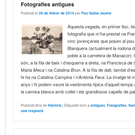
Fotografies antigues
Publicat el
28 de febrer de 2014
per
Pau Quina Jaume
Aquesta vegada, en primer lloc, t
fotografia que m’ha prestat na Fr
cinc jovençanes que posen al pou
Blanquera (actualment la rodona d
poble a la carretera de Manacor)
són, a la fila de baix i d’esquerra a dreta, na Francisca
de 
Maria
Meca
i na Catalina
Brun
. A la fila de dalt, també d’e
hi ha na Catalina Campins i n’Antònia
Fava
. La imatge té
anys i hi podem veure la vestimenta típica d’aquell temps 
la camisa blanca amb collet i els grandiosos capells de pa
Publicat dins de
Història
|
Etiquetat com a
antigues
,
Fotografies
,
San
una resposta