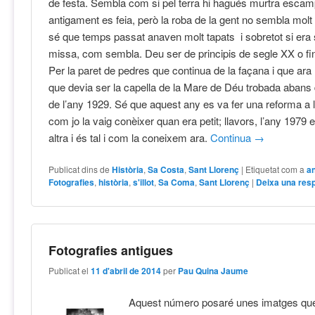
de festa. Sembla com si pel terra hi hagués murtra esca
antigament es feia, però la roba de la gent no sembla molt d
sé que temps passat anaven molt tapats i sobretot si era 
missa, com sembla. Deu ser de principis de segle XX o fin
Per la paret de pedres que continua de la façana i que ara n
que devia ser la capella de la Mare de Déu trobada abans 
de l’any 1929. Sé que aquest any es va fer una reforma a la
com jo la vaig conèixer quan era petit; llavors, l’any 1979 
altra i és tal i com la coneixem ara.
Continua
→
Publicat dins de
Història
,
Sa Costa
,
Sant Llorenç
|
Etiquetat com a
a
Fotografies
,
història
,
s'illot
,
Sa Coma
,
Sant Llorenç
|
Deixa una res
Fotografies antigues
Publicat el
11 d'abril de 2014
per
Pau Quina Jaume
Aquest número posaré unes imatges qu