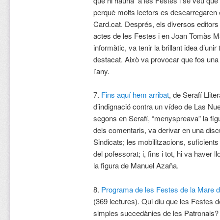
que hi hauria a les Festes i se veu que 
perquè molts lectors es descarregaren 
Card.cat. Després, els diversos editors 
actes de les Festes i en Joan Tomàs Ma
informàtic, va tenir la brillant idea d’uni
destacat. Això va provocar que fos una
l’any.
7.
Fins aquí hem arribat
, de Serafí Llite
d’indignació contra un vídeo de Las N
segons en Serafí, “menyspreava” la figur
dels comentaris, va derivar en una disc
Sindicats; les mobilitzacions, suficients 
del pofessorat; i, fins i tot, hi va haver l
la figura de Manuel Azaña.
8.
Programa de les Festes de la Mare 
(369 lectures). Qui diu que les Festes
simples succedànies de les Patronals? 