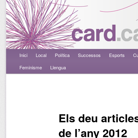
Menú principal
Inici
Aneu al contingut principal
Aneu al contingut secundari
Local
Política
Successos
Esports
Cu
Feminisme
Llengua
Navegació per les entrades
Els deu article
de l’any 2012