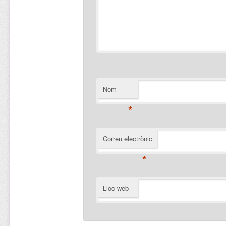
Nom
*
Correu electrònic
*
Lloc web