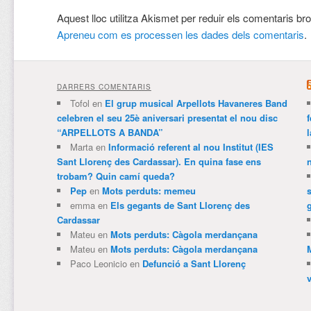
Aquest lloc utilitza Akismet per reduir els comentaris br
Apreneu com es processen les dades dels comentaris
.
DARRERS COMENTARIS
Tofol
en
El grup musical Arpellots Havaneres Band
celebren el seu 25è aniversari presentat el nou disc
“ARPELLOTS A BANDA”
Marta
en
Informació referent al nou Institut (IES
Sant Llorenç des Cardassar). En quina fase ens
trobam? Quin camí queda?
Pep
en
Mots perduts: memeu
emma
en
Els gegants de Sant Llorenç des
Cardassar
Mateu
en
Mots perduts: Càgola merdançana
Mateu
en
Mots perduts: Càgola merdançana
Paco Leonicio
en
Defunció a Sant Llorenç