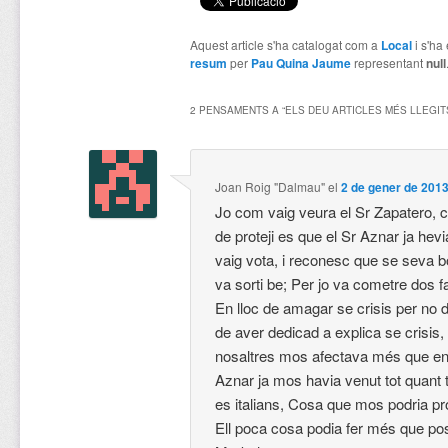
Aquest article s'ha catalogat com a
Local
i s'ha
resum
per
Pau Quina Jaume
representant
null
2 PENSAMENTS A “
ELS DEU ARTICLES MÉS LLEGITS
Joan Roig "Dalmau"
el
2 de gener de 2013
Jo com vaig veura el Sr Zapatero, 
de proteji es que el Sr Aznar ja hev
vaig vota, i reconesc que se seva bo
va sorti be; Per jo va cometre dos f
En lloc de amagar se crisis per no
de aver dedicad a explica se crisis, i
nosaltres mos afectava més que en 
Aznar ja mos havia venut tot quant
es italians, Cosa que mos podria p
Ell poca cosa podia fer més que po