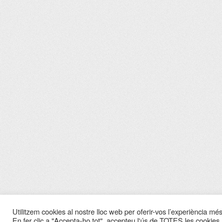
Utilitzem cookies al nostre lloc web per oferir-vos l’experiència més 
En fer clic a "Accepta-ho tot", accepteu l'ús de TOTES les cookies.