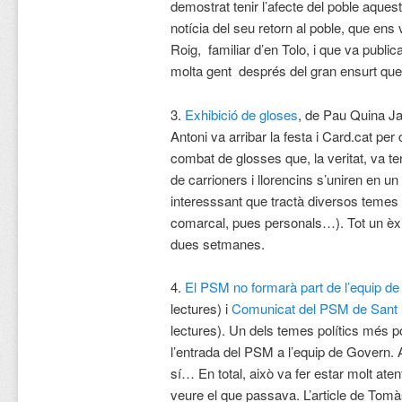
demostrat tenir l’afecte del poble aques
notícia del seu retorn al poble, que ens 
Roig, familiar d’en Tolo, i que va public
molta gent després del gran ensurt qu
3.
Exhibició de gloses
, de Pau Quina Ja
Antoni va arribar la festa i Card.cat per 
combat de glosses que, la veritat, va te
de carrioners i llorencins s’uniren en u
interesssant que tractà diversos temes (po
comarcal, pues personals…). Tot un èxi
dues setmanes.
4.
El PSM no formarà part de l’equip d
lectures) i
Comunicat del PSM de Sant 
lectures). Un dels temes polítics més 
l’entrada del PSM a l’equip de Govern. A
sí… En total, això va fer estar molt aten
veure el que passava. L’article de Tom