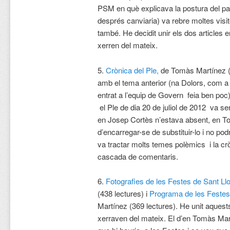
PSM en què explicava la postura del par
després canviaria) va rebre moltes visite
també. He decidit unir els dos articles 
xerren del mateix.
5.
Crònica del Ple,
de Tomàs Martínez (4
amb el tema anterior (na Dolors, com a
entrat a l’equip de Govern feia ben poc
el Ple de dia 20 de juliol de 2012 va 
en Josep Cortès n’estava absent, en T
d’encarregar-se de substituir-lo i no podri
va tractar molts temes polèmics i la c
cascada de comentaris.
6.
Fotografies de les Festes de Sant Ll
(438 lectures) i
Programa de les Festes
Martínez (369 lectures). He unit aquests
xerraven del mateix. El d’en Tomàs Mar