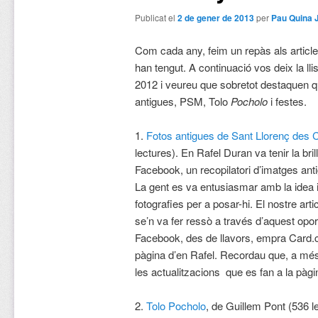
Publicat el
2 de gener de 2013
per
Pau Quina
Com cada any, feim un repàs als articl
han tengut. A continuació vos deix la lli
2012 i veureu que sobretot destaquen q
antigues, PSM, Tolo
Pocholo
i festes.
1.
Fotos antigues de Sant Llorenç des 
lectures). En Rafel Duran va tenir la brill
Facebook, un recopilatori d’imatges ant
La gent es va entusiasmar amb la idea i 
fotografies per a posar-hi. El nostre artic
se’n va fer ressò a través d’aquest oport
Facebook, des de llavors, empra Card.c
pàgina d’en Rafel. Recordau que, a més
les actualitzacions que es fan a la pàgi
2.
Tolo Pocholo
, de Guillem Pont (536 l