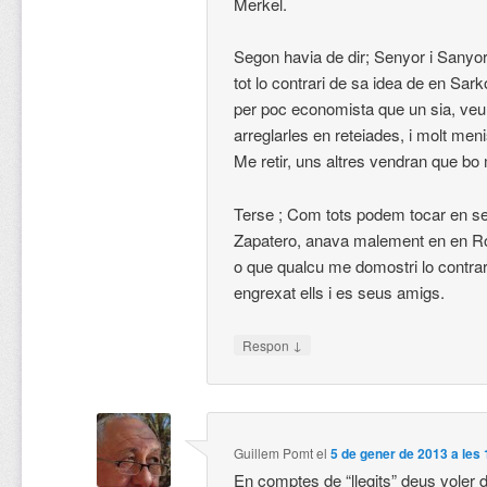
Merkel.
Segon havia de dir; Senyor i Sanyo
tot lo contrari de sa idea de en Sar
per poc economista que un sia, ve
arreglarles en reteiades, i molt men
Me retir, uns altres vendran que bo
Terse ; Com tots podem tocar en ses
Zapatero, anava malement en en Ro
o que qualcu me domostri lo contra
engrexat ells i es seus amigs.
↓
Respon
Guillem Pomt
el
5 de gener de 2013 a les
En comptes de “llegits” deus voler di