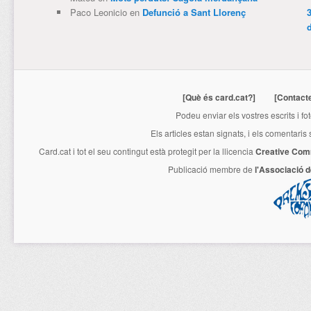
Paco Leonicio
en
Defunció a Sant Llorenç
3
[Què és card.cat?]
[Contact
Podeu enviar els vostres escrits i fo
Els articles estan signats, i els comentaris
Card.cat
i tot el seu contingut està protegit per la llicencia
Creative Com
Publicació membre de
l'Associació 