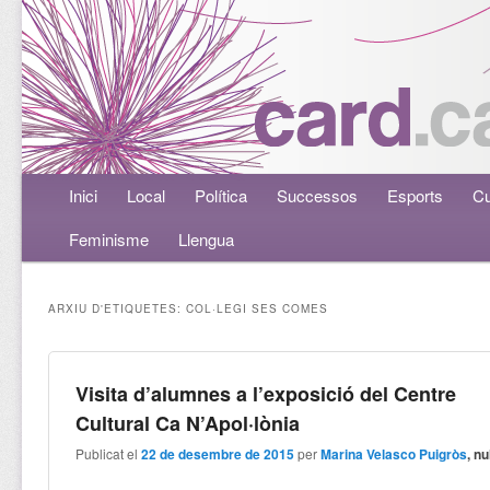
Menú principal
Inici
Aneu al contingut principal
Aneu al contingut secundari
Local
Política
Successos
Esports
Cu
Feminisme
Llengua
ARXIU D'ETIQUETES:
COL·LEGI SES COMES
Visita d’alumnes a l’exposició del Centre
Cultural Ca N’Apol·lònia
Publicat el
22 de desembre de 2015
per
Marina Velasco Puigròs
, nu