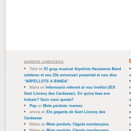
DARRERS COMENTARIS
Tofol
en
El grup musical Arpellots Havaneres Band
celebren el seu 25è aniversari presentat el nou disc
v
“ARPELLOTS A BANDA”
Marta
en
Informació referent al nou Institut (IES
Sant Llorenç des Cardassar). En quina fase ens
trobam? Quin camí queda?
Pep
en
Mots perduts: memeu
emma
en
Els gegants de Sant Llorenç des
Cardassar
Mateu
en
Mots perduts: Càgola merdançana
Mateu
en
Mots perduts: Càgola merdançana