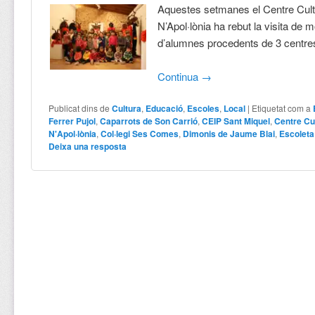
Aquestes setmanes el Centre Cult
N’Apol·lònia ha rebut la visita de m
d’alumnes procedents de 3 centres
Continua
→
Publicat dins de
Cultura
,
Educació
,
Escoles
,
Local
|
Etiquetat com a
Ferrer Pujol
,
Caparrots de Son Carrió
,
CEIP Sant Miquel
,
Centre Cu
N'Apol·lònia
,
Col·legi Ses Comes
,
Dimonis de Jaume Blai
,
Escoleta
Deixa una resposta