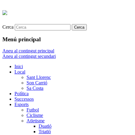
Cerca
Menú principal
Aneu al contingut principal
Aneu al contingut secundari
Inici
Local
Sant Llorenç
Son Carrió
Sa Costa
Política
Successos
Esports
Futbol
Ciclisme
Atletisme
Duatló
Triatló