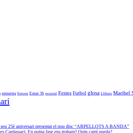
glosa
Festes
Maribel 
Futbol
enquesta
Espai 36
Entorn
a
excursió
Llibres
ari
 el seu 25è aniversari presentat el nou disc “ARPELLOTS A BANDA”
 des Cardassar). En quina fase ens trobam? Quin camí queda?