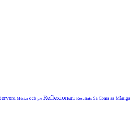
Reflexionari
Servera
ocb
Sa Coma
sa Màniga
Resultats
Música
ple