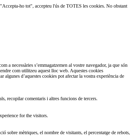
ic a "Accepta-ho tot", accepteu l'ús de TOTES les cookies. No obstant
en com a necessàries s’emmagatzemen al vostre navegador, ja que són
ntendre com utilitzeu aquest lloc web. Aquestes cookies
 algunes d’aquestes cookies pot afectar la vostra experiència de
s, recopilar comentaris i altres funcions de tercers.
perience for the visitors.
ió sobre mètriques, el nombre de visitants, el percentatge de rebots,