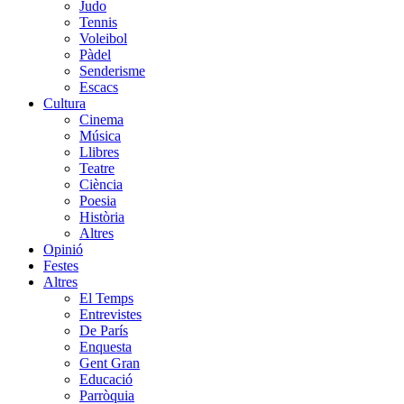
Judo
Tennis
Voleibol
Pàdel
Senderisme
Escacs
Cultura
Cinema
Música
Llibres
Teatre
Ciència
Poesia
Història
Altres
Opinió
Festes
Altres
El Temps
Entrevistes
De París
Enquesta
Gent Gran
Educació
Parròquia