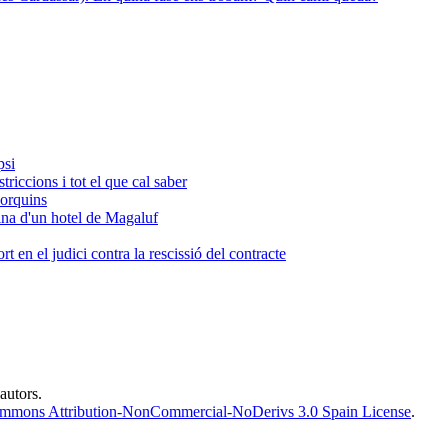
psi
riccions i tot el que cal saber
lorquins
cina d'un hotel de Magaluf
en el judici contra la rescissió del contracte
 autors.
ommons Attribution-NonCommercial-NoDerivs 3.0 Spain License
.