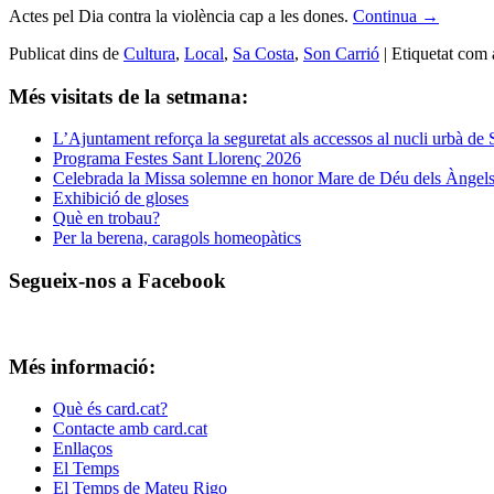
Actes pel Dia contra la violència cap a les dones.
Continua
→
Publicat dins de
Cultura
,
Local
,
Sa Costa
,
Son Carrió
|
Etiquetat com 
Més visitats de la setmana:
L’Ajuntament reforça la seguretat als accessos al nucli urbà de
Programa Festes Sant Llorenç 2026
Celebrada la Missa solemne en honor Mare de Déu dels Àngels
Exhibició de gloses
Què en trobau?
Per la berena, caragols homeopàtics
Segueix-nos a Facebook
Més informació:
Què és card.cat?
Contacte amb card.cat
Enllaços
El Temps
El Temps de Mateu Rigo