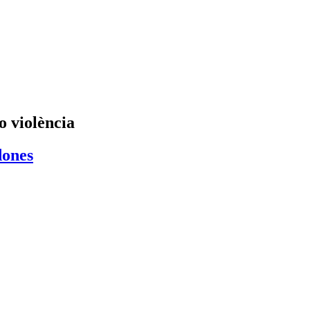
o violència
dones