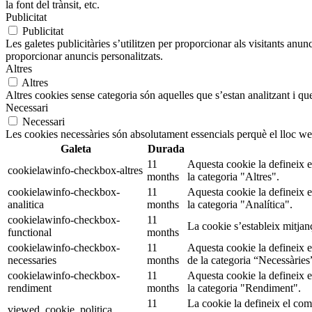
la font del trànsit, etc.
Publicitat
Publicitat
Les galetes publicitàries s’utilitzen per proporcionar als visitants an
proporcionar anuncis personalitzats.
Altres
Altres
Altres cookies sense categoria són aquelles que s’estan analitzant i que
Necessari
Necessari
Les cookies necessàries són absolutament essencials perquè el lloc we
Galeta
Durada
11
Aquesta cookie la defineix 
cookielawinfo-checkbox-altres
months
la categoria "Altres".
cookielawinfo-checkbox-
11
Aquesta cookie la defineix 
analitica
months
la categoria "Analítica".
cookielawinfo-checkbox-
11
La cookie s’estableix mitjan
functional
months
cookielawinfo-checkbox-
11
Aquesta cookie la defineix 
necessaries
months
de la categoria “Necessàries
cookielawinfo-checkbox-
11
Aquesta cookie la defineix 
rendiment
months
la categoria "Rendiment".
11
La cookie la defineix el co
viewed_cookie_politica