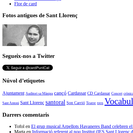
Flor de card
Fotos antigues de Sant Llorenç
Segueix-nos a Twitter
Núvol d’etiquetes
cançó
Cardassar
Ajuntament
CD Cardassar
Auditori sa Màniga
Concert
crònic
Vocabul
santoral
Sant Llorenç
Son Carrió
Teatre
tren
Sant Antoni
Darrers comentaris
Tofol
en
El grup musical Arpellots Havaneres Band celebren
Marta
en
Informació referent al nou Institut (IES Sant Llorenç