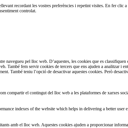
ellevant recordant les vostres preferències i repetint visites. En fer cl
sentiment controlat.
entre navegueu pel lloc web. D’aquestes, les cookies que es classifiqu
 web. També fem servir cookies de tercers que ens ajuden a analitzar i e
t. També teniu l’opció de desactivar aquestes cookies. Però desactivar
om compartir el contingut del lloc web a les plataformes de xarxes social
mance indexes of the website which helps in delivering a better user ex
isitants amb el lloc web. Aquestes cookies ajuden a proporcionar informac