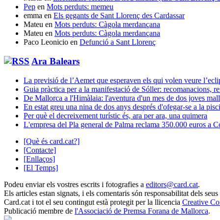
Pep
en
Mots perduts: memeu
emma
en
Els gegants de Sant Llorenç des Cardassar
Mateu
en
Mots perduts: Càgola merdançana
Mateu
en
Mots perduts: Càgola merdançana
Paco Leonicio
en
Defunció a Sant Llorenç
Ara Balears
La previsió de l’Aemet que esperaven els qui volen veure l’ecli
Guia pràctica per a la manifestació de Sóller: recomanacions, rest
De Mallorca a l'Himàlaia: l'aventura d'un mes de dos joves mal
En estat greu una nina de dos anys després d'ofegar-se a la pis
Per què el decreixement turístic és, ara per ara, una quimera
L'empresa del Pla general de Palma reclama 350.000 euros a Cort 
[Què és card.cat?]
[Contacte]
[Enllaços]
[El Temps]
Podeu enviar els vostres escrits i fotografies a
editors@card.cat
.
Els articles estan signats, i els comentaris són responsabilitat dels seus
Card.cat
i tot el seu contingut està protegit per la llicencia
Creative C
Publicació membre de
l'Associació de Premsa Forana de Mallorca
.