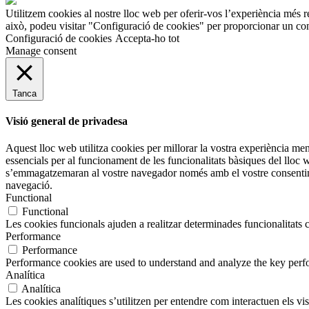
Utilitzem cookies al nostre lloc web per oferir-vos l’experiència més r
això, podeu visitar "Configuració de cookies" per proporcionar un con
Configuració de cookies
Accepta-ho tot
Manage consent
Tanca
Visió general de privadesa
Aquest lloc web utilitza cookies per millorar la vostra experiència m
essencials per al funcionament de les funcionalitats bàsiques del lloc
s’emmagatzemaran al vostre navegador només amb el vostre consentimen
navegació.
Functional
Functional
Les cookies funcionals ajuden a realitzar determinades funcionalitats c
Performance
Performance
Performance cookies are used to understand and analyze the key perfor
Analítica
Analítica
Les cookies analítiques s’utilitzen per entendre com interactuen els v