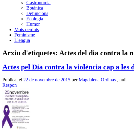
Gastronomia
Botànica
Defuncions
Ecologia
Humor
Mots perduts
Feminisme
Llengua
Arxiu d'etiquetes:
Actes del dia contra la n
Actes pel Dia contra la violència cap a les 
Publicat el
22 de novembre de 2015
per
Magdalena Ordinas
, null
Respon